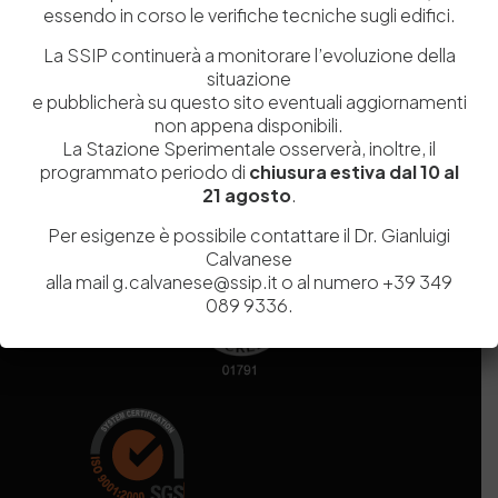
essendo in corso le verifiche tecniche sugli edifici.
Codice fiscale e Partita Iva
07936981211
Iscrizione REA
NA 920756
La SSIP continuerà a monitorare l’evoluzione della
Codice di iscrizione all’Anagrafe Nazionale delle Ricerche del
situazione
MIUR
000290_EIRI
e pubblicherà su questo sito eventuali aggiornamenti
Capitale Sociale
Euro
9.690.240,00
non appena disponibili.
La Stazione Sperimentale osserverà, inoltre, il
Pec
stazionesperimentaleindustriapelli@legalmail.it
programmato periodo di
chiusura estiva dal 10 al
Sede legale
Via Campi Flegrei, 34 – 80078 Pozzuoli (NA) – Tel. +39
21 agosto
.
081 5979100
Per esigenze è possibile contattare il Dr. Gianluigi
Calvanese
alla mail g.calvanese@ssip.it o al numero +39 349
089 9336.