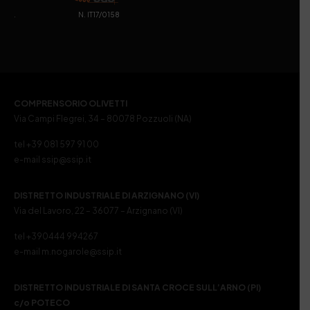
. N. IT17/0158
COMPRENSORIO OLIVETTI
Via Campi Flegrei, 34 – 80078 Pozzuoli (NA)
tel +39 081 597 91 00
e-mail ssip@ssip.it
DISTRETTO INDUSTRIALE DI ARZIGNANO (VI)
Via del Lavoro, 22 – 36077 – Arzignano (VI)
tel +390444 994267
e-mail m.nogarole@ssip.it
DISTRETTO INDUSTRIALE DI SANTA CROCE SULL’ARNO (PI)
c/o POTECO