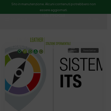
Sito in manutenzione. Alcuni contenuti potrebbero non
essere aggiornati.
Its Moda
ssip@ssip.it
Cerca
News
Newsletter