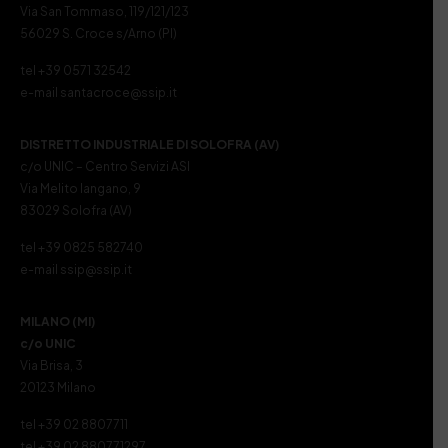
Via San Tommaso, 119/121/123
56029 S. Croce s/Arno (PI)
tel +39 0571 32542
e-mail santacroce@ssip.it
DISTRETTO INDUSTRIALE DI SOLOFRA (AV)
c/o UNIC – Centro Servizi ASI
Via Melito Iangano, 9
83029 Solofra (AV)
tel +39 0825 582740
e-mail ssip@ssip.it
MILANO (MI)
c/o UNIC
Via Brisa, 3
20123 Milano
tel +39 02 8807711
tel +39 02 880771297