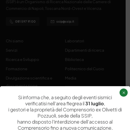
(SSIP) è un Organismo di Ricerca Nazionale delle Camere di
Commercio di Napoli, Toscana Nord-Ovest e Vicenza.
081 597 91 00
ssip@ssip.it
Chi siamo
Laboratori
Servizi
Dipartimenti di ricerca
Ricerca e Sviluppo
Biblioteca
Formazione
Politecnico del Cuoio
Divulgazione scientifica e
Media
documentazione
×
Tutela Whistleblowing
Contribuenti
Si informa che, a seguito degli eventi sismici
verificatisi nell’area flegrea il
31 luglio
,
Amministrazione Trasparente
Contatti
i gestori e la proprietà del Comprensorio ex Olivetti di
Pozzuoli, sede della SSIP,
hanno disposto l’interdizione dell’accesso al
Comprensorio fino a nuova comunicazione,