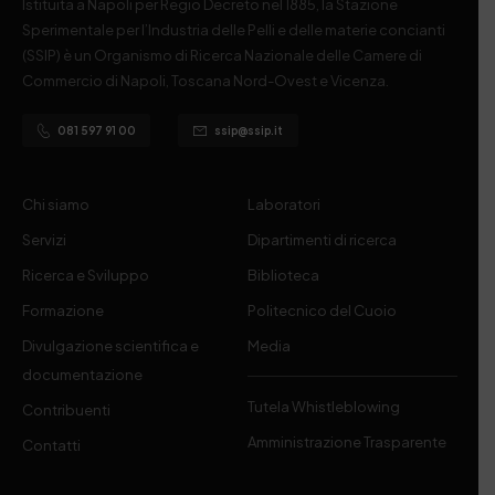
Istituita a Napoli per Regio Decreto nel 1885, la Stazione
Sperimentale per l’Industria delle Pelli e delle materie concianti
(SSIP) è un Organismo di Ricerca Nazionale delle Camere di
Commercio di Napoli, Toscana Nord-Ovest e Vicenza.
081 597 91 00
ssip@ssip.it
Chi siamo
Laboratori
Servizi
Dipartimenti di ricerca
Ricerca e Sviluppo
Biblioteca
Formazione
Politecnico del Cuoio
Divulgazione scientifica e
Media
documentazione
Tutela Whistleblowing
Contribuenti
Amministrazione Trasparente
Contatti