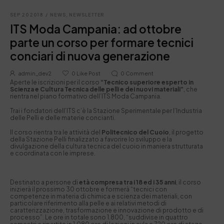
SEP 20 2018
/
NEWS
,
NEWSLETTER
ITS Moda Campania: ad ottobre
parte un corso per formare tecnici
conciari di nuova generazione
admin_dev2
0
Like Post
0
Comment
Aperte le iscrizioni per il corso
“Tecnico superiore esperto in
Scienza e Cultura Tecnica delle pelli e dei nuovi materiali”
, che
rientra nel piano formativo dell’ITS Moda Campania.
Trai i fondatori dell’ITS c’è la Stazione Sperimentale per l’Industria
delle Pelli e delle materie concianti.
Il corso rientra tra le attività del
Politecnico del Cuoio
, il progetto
della Stazione Pelli finalizzato a favorire lo sviluppo e la
divulgazione della cultura tecnica del cuoio in maniera strutturata
e coordinata con le imprese.
Destinato a persone di
età compresa tra i 18 ed i 35 anni
, il corso
inizierà il prossimo 30 ottobre e formerà “tecnici con
competenze in materia di chimica e scienza dei materiali, con
particolare riferimento alla pelle e ai relativi metodi di
caratterizzazione, trasformazione e innovazione di prodotto e di
processo”. Le ore in totale sono 1.800, “suddivise in quattro