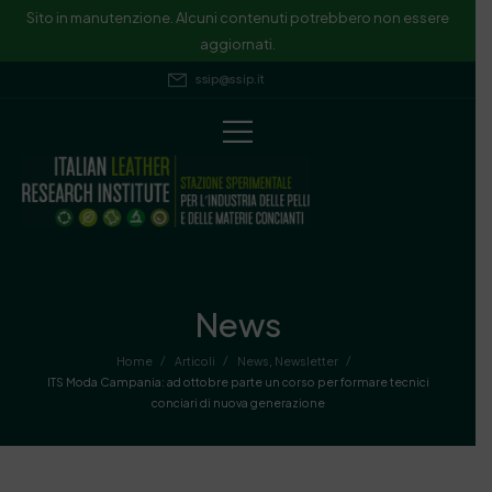
Sito in manutenzione. Alcuni contenuti potrebbero non essere
aggiornati.
ssip@ssip.it
News
/
/
/
Home
Articoli
News
,
Newsletter
ITS Moda Campania: ad ottobre parte un corso per formare tecnici
conciari di nuova generazione