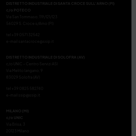
DISTRETTO INDUSTRIALE DI SANTA CROCE SULL’ARNO (PI)
c/o POTECO
Via San Tommaso, 119/121/123
56029 S. Croce s/Arno (PI)
tel +39 0571 32542
e-mail santacroce@ssip.it
DISTRETTO INDUSTRIALE DI SOLOFRA (AV)
c/o UNIC – Centro Servizi ASI
Via Melito Iangano, 9
83029 Solofra (AV)
tel +39 0825 582740
e-mail ssip@ssip.it
MILANO (MI)
c/o UNIC
Via Brisa, 3
20123 Milano