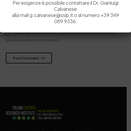
Per esigenze è possibile contattare il Dr. Gianluigi
Calvanese
alla mail g.calvanese@ssip.it o al numero +39 349
089 9336.
Salva il mio nome, email e sito web in questo browser per la
prossima volta che commento.
Post Comment