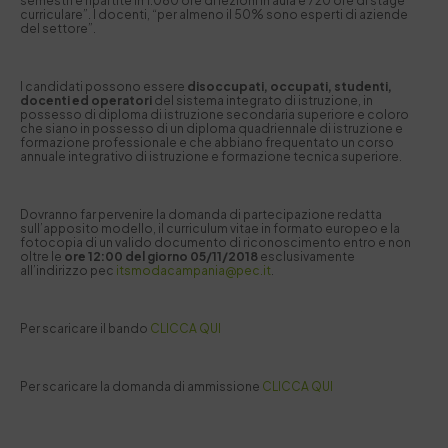
semestri e ripartite in 1.080 ore di lezioni in aula e 720 ore di stage
curriculare”. I docenti, “per almeno il 50% sono esperti di aziende
del settore”.
I candidati possono essere
disoccupati, occupati, studenti,
docenti ed operatori
del sistema integrato di istruzione, in
possesso di diploma di istruzione secondaria superiore e coloro
che siano in possesso di un diploma quadriennale di istruzione e
formazione professionale e che abbiano frequentato un corso
annuale integrativo di istruzione e formazione tecnica superiore.
Dovranno far pervenire la domanda di partecipazione redatta
sull’apposito modello, il curriculum vitae in formato europeo e la
fotocopia di un valido documento di riconoscimento entro e non
oltre le
ore 12:00 del giorno 05/11/2018
esclusivamente
all’indirizzo pec
itsmodacampania@pec.it
.
Per scaricare il bando
CLICCA QUI
Per scaricare la domanda di ammissione
CLICCA QUI