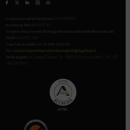
Codice fiscale e Partita Iva
07936981211
Iscrizione REA
NA 920756
Codice di iscrizione all’Anagrafe Nazionale delle Ricerche del
MIUR
000290_EIRI
Capitale Sociale
Euro
9.690.240,00
Pec
stazionesperimentaleindustriapelli@legalmail.it
Sede legale
Via Campi Flegrei, 34 – 80078 Pozzuoli (NA) – Tel. +39
081 5979100