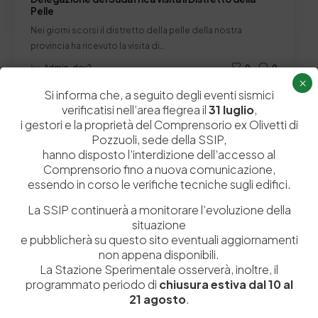
Pelle
Nei giorni scorsi il distretto della pelle della nostra
provincia ha ricevuto la visita di…
by
Admin_dev2
0
0
×
Si informa che, a seguito degli eventi sismici
verificatisi nell’area flegrea il
31 luglio
,
i gestori e la proprietà del Comprensorio ex Olivetti di
Pozzuoli, sede della SSIP,
Lascia un commento
hanno disposto l’interdizione dell’accesso al
Comprensorio fino a nuova comunicazione,
Il tuo indirizzo email non sarà pubblicato.
I campi obbligatori sono
essendo in corso le verifiche tecniche sugli edifici.
contrassegnati
*
La SSIP continuerà a monitorare l’evoluzione della
situazione
e pubblicherà su questo sito eventuali aggiornamenti
non appena disponibili.
La Stazione Sperimentale osserverà, inoltre, il
programmato periodo di
chiusura estiva dal 10 al
21 agosto
.