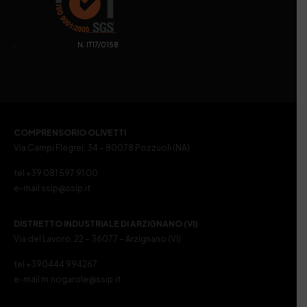
. N. IT17/0158
COMPRENSORIO OLIVETTI
Via Campi Flegrei, 34 – 80078 Pozzuoli (NA)
tel +39 081 597 91 00
e-mail ssip@ssip.it
DISTRETTO INDUSTRIALE DI ARZIGNANO (VI)
Via del Lavoro, 22 – 36077 – Arzignano (VI)
tel +390444 994267
e-mail m.nogarole@ssip.it