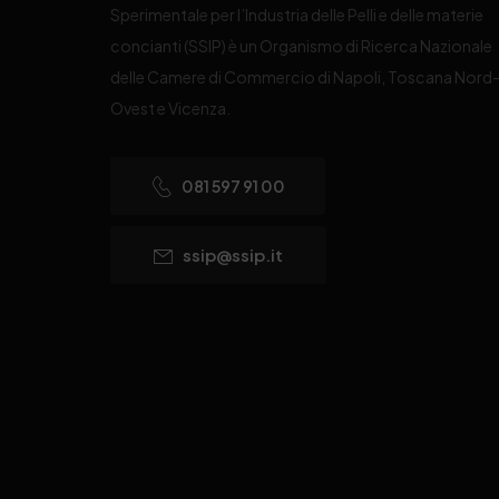
Sperimentale per l’Industria delle Pelli e delle materie
concianti (SSIP) è un Organismo di Ricerca Nazionale
delle Camere di Commercio di Napoli, Toscana Nord
Ovest e Vicenza.
081 597 91 00
ssip@ssip.it