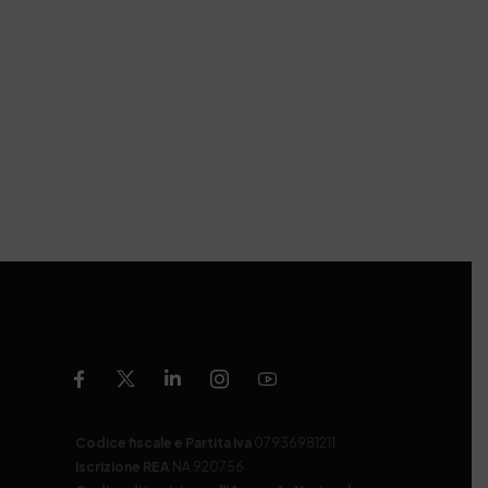
Codice fiscale e Partita Iva
07936981211
Iscrizione REA
NA 920756