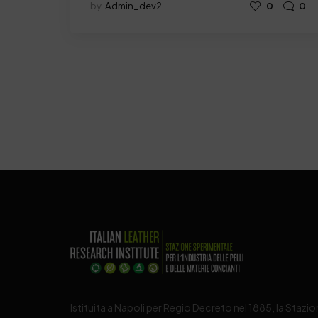
by
Admin_dev2
0
0
Istituita a Napoli per Regio Decreto nel 1885, la Stazi