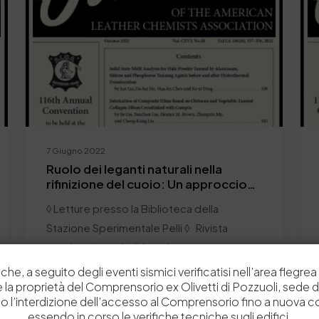
7 Giugno 2022
Ruolo dei leganti naturali nella
rifinizione del cuoio: Un approccio
comparativo – Magazine JALCA
◊ Letture presso la Biblioteca della
Stazione Sperimentale Pelli ◊ Rivista
tecnica: Journal of American…
che, a seguito degli eventi sismici verificatisi nell’area flegrea 
by
Admin_dev2
0
0
 e la proprietà del Comprensorio ex Olivetti di Pozzuoli, sede d
o l’interdizione dell’accesso al Comprensorio fino a nuova 
essendo in corso le verifiche tecniche sugli edifici.