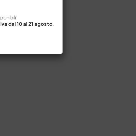
e
onibili.
iva dal 10 al 21 agosto
.