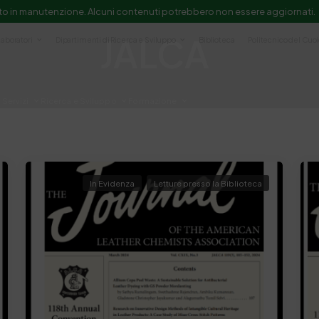
to in manutenzione. Alcuni contenuti potrebbero non essere aggiornati.
JALCA
Laboratori
Dipartimenti di Ricerca e Sviluppo
Biblioteca
Politecnico del Cuo
Servizi
Ricerca e Sviluppo
Formazione
e scientifica e documentazione
In Evidenza
Letture presso la Biblioteca