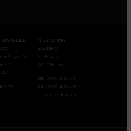
NDUSTRIALE
MILANO (MI)
(AV)
c/o UNIC
tro Servizi ASI
Via Brisa, 3
ano, 9
20123 Milano
 (AV)
tel +39 02 8807711
582740
tel +39 02 880771297
ip.it
e-mail ssip@ssip.it