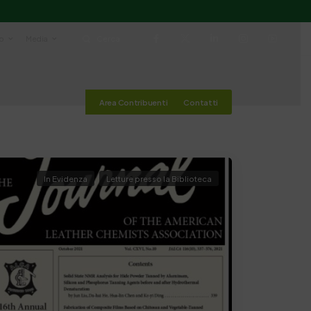
io
Media
Cerca
Area Contribuenti
Contatti
In Evidenza
Letture presso la Biblioteca