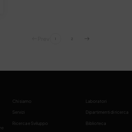
Prev
1
2
Chi siamo
Laboratori
Servizi
Dipartimenti di ricerca
Ricerca e Sviluppo
Biblioteca
one