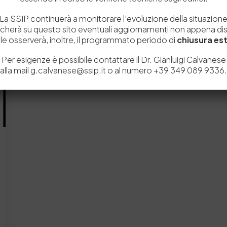
La SSIP continuerà a monitorare l’evoluzione della situazion
icherà su questo sito eventuali aggiornamenti non appena disp
e osserverà, inoltre, il programmato periodo di
chiusura est
Per esigenze è possibile contattare il Dr. Gianluigi Calvanese
alla mail g.calvanese@ssip.it o al numero +39 349 089 9336.