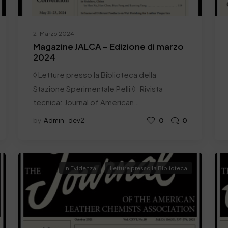
21 Marzo 2024
Magazine JALCA – Edizione di marzo
2024
◊ Letture presso la Biblioteca della
Stazione Sperimentale Pelli ◊ Rivista
tecnica: Journal of American…
by
Admin_dev2
0
0
In Evidenza
Letture presso la Biblioteca