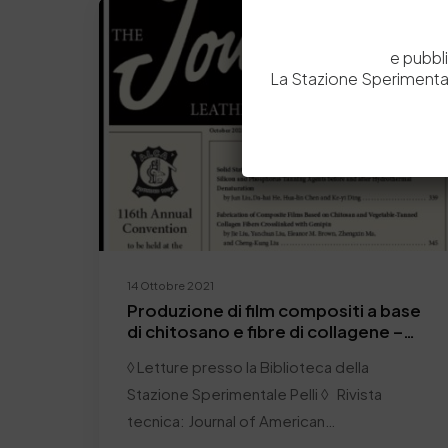
Letture presso la Biblioteca
e pubbl
La Stazione Sperimental
14 Ottobre 2021
Produzione di film compositi a base
di chitosano e fibre di collagene –
Magazine JALCA
◊ Letture presso la Biblioteca della
Stazione Sperimentale Pelli ◊ Rivista
tecnica: Journal of American…