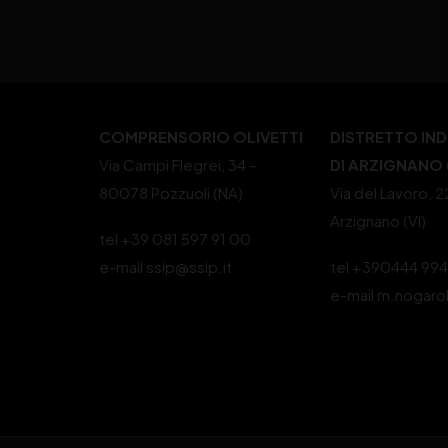
COMPRENSORIO OLIVETTI
DISTRETTO IN
Via Campi Flegrei, 34 –
DI ARZIGNANO (
80078 Pozzuoli (NA)
Via del Lavoro, 
Arzignano (VI)
tel +39 081 597 91 00
e-mail ssip@ssip.it
tel +390444 99
e-mail m.nogaro