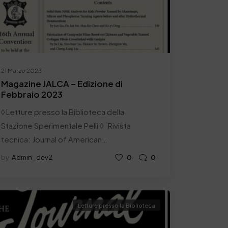
21 Marzo 2023
Magazine JALCA – Edizione di
Febbraio 2023
◊ Letture presso la Biblioteca della
Stazione Sperimentale Pelli ◊ Rivista
tecnica: Journal of American…
by
Admin_dev2
0
0
Letture presso la Biblioteca