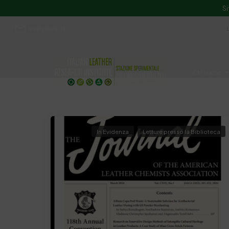
Si
ssip@ssip.it
Chi siamo
Divulgazion
In Evidenza
Letture presso la Biblioteca