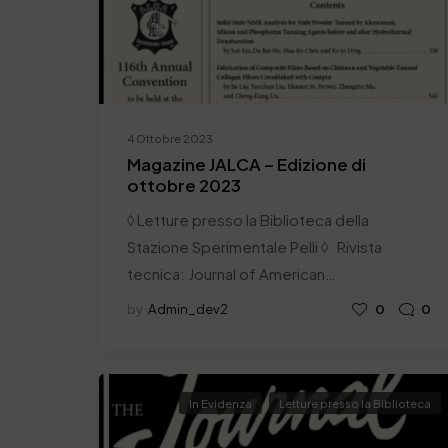
4 Ottobre 2023
Magazine JALCA – Edizione di
ottobre 2023
◊ Letture presso la Biblioteca della
Stazione Sperimentale Pelli ◊ Rivista
tecnica: Journal of American…
by
Admin_dev2
0
0
In Evidenza
Letture presso la Biblioteca