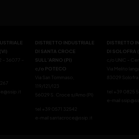
DUSTRIALE
DISTRETTO INDUSTRIALE
DISTRETTO I
VI)
DI SANTA CROCE
DI SOLOFRA 
22 – 36077 –
SULL’ARNO (PI)
c/o UNIC – Cen
c/o POTECO
Via Melito Iang
Via San Tommaso,
83029 Solofra
4267
119/121/123
le@ssip.it
tel +39 0825 
56029 S. Croce s/Arno (PI)
e-mail ssip@ss
tel +39 0571 32542
e-mail santacroce@ssip.it