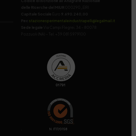
Codice di iscrizione all’Anagrafe Nazionale
delle Ricerche del MIUR
000290_EIRI
Capitale Sociale
Euro
9.690.240,00
Pec
stazionesperimentaleindustriapelli@legalmail.it
Sede legale
Via Campi Flegrei, 34 – 80078
Pozzuoli (NA) – Tel. +39 081 5979100
. N. IT17/0158