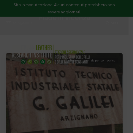
Sito in manutenzione. Alcuni contenuti potrebbero non
essere aggiornati.
Made In Vicenza
ssip@ssip.it
Cerca
News
notizia per politecnico