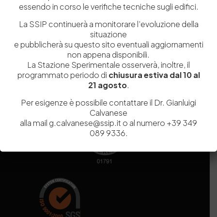
essendo in corso le verifiche tecniche sugli edifici.
Codice fiscale e Partita Iva
07936981211
Iscrizione REA
NA 920756
La SSIP continuerà a monitorare l’evoluzione della
Codice di iscrizione all’Anagrafe Nazionale delle Ricerche del
situazione
MIUR
000290_EIRI
e pubblicherà su questo sito eventuali aggiornamenti
Capitale Sociale
Euro
9.690.240,00
non appena disponibili.
La Stazione Sperimentale osserverà, inoltre, il
Pec
stazionesperimentaleindustriapelli@legalmail.it
programmato periodo di
chiusura estiva dal 10 al
Sede legale
Via Campi Flegrei, 34 – 80078 Pozzuoli (NA) – Tel. +39
21 agosto
.
081 5979100
Per esigenze è possibile contattare il Dr. Gianluigi
Calvanese
alla mail g.calvanese@ssip.it o al numero +39 349
089 9336.