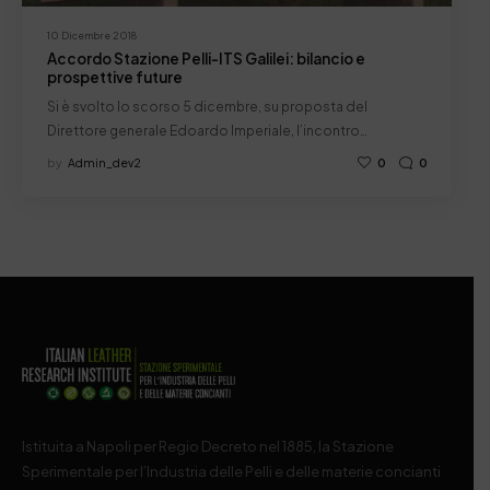
10 Dicembre 2018
Accordo Stazione Pelli-ITS Galilei: bilancio e
prospettive future
Si è svolto lo scorso 5 dicembre, su proposta del
Direttore generale Edoardo Imperiale, l’incontro…
by
Admin_dev2
0
0
Istituita a Napoli per Regio Decreto nel 1885, la Stazione
Sperimentale per l’Industria delle Pelli e delle materie concianti