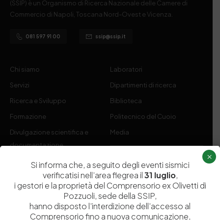
(SSIP) è un Organismo di Ricerca Nazionale delle Camere di
Commercio di Napoli, Toscana Nord-Ovest e Vicenza.
081 597 91 00
ssip@ssip.it
Chi siamo
Laboratori
Servizi
Dipartimenti di ricerca
Ricerca e Sviluppo
Biblioteca
Formazione
Politecnico del Cuoio
Divulgazione scientifica e
Media
documentazione
×
Tutela Whistleblowing
Contribuenti
Si informa che, a seguito degli eventi sismici
verificatisi nell’area flegrea il
31 luglio
,
Amministrazione Trasparente
Contatti
i gestori e la proprietà del Comprensorio ex Olivetti di
Pozzuoli, sede della SSIP,
hanno disposto l’interdizione dell’accesso al
Comprensorio fino a nuova comunicazione,