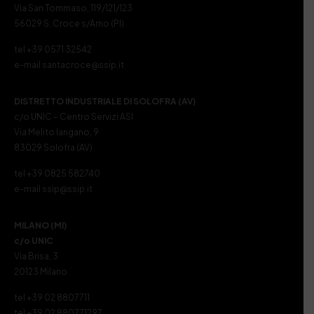
Via San Tommaso, 119/121/123
56029 S. Croce s/Arno (PI)
tel +39 0571 32542
e-mail santacroce@ssip.it
DISTRETTO INDUSTRIALE DI SOLOFRA (AV)
c/o UNIC – Centro Servizi ASI
Via Melito Iangano, 9
83029 Solofra (AV)
tel +39 0825 582740
e-mail ssip@ssip.it
MILANO (MI)
c/o UNIC
Via Brisa, 3
20123 Milano
tel +39 02 8807711
tel +39 02 880771297