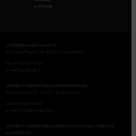
. N. IT17/0158
COMPRENSORIO OLIVETTI
Via Campi Flegrei, 34 – 80078 Pozzuoli (NA)
tel +39 081 597 91 00
e-mail ssip@ssip.it
DISTRETTO INDUSTRIALE DI ARZIGNANO (VI)
Via del Lavoro, 22 – 36077 – Arzignano (VI)
tel +390444 994267
e-mail m.nogarole@ssip.it
DISTRETTO INDUSTRIALE DI SANTA CROCE SULL’ARNO (PI)
c/o POTECO