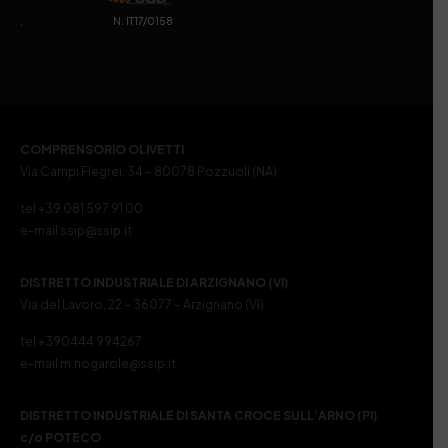
. N. IT17/0158
COMPRENSORIO OLIVETTI
Via Campi Flegrei, 34 – 80078 Pozzuoli (NA)
tel +39 081 597 91 00
e-mail ssip@ssip.it
DISTRETTO INDUSTRIALE DI ARZIGNANO (VI)
Via del Lavoro, 22 – 36077 – Arzignano (VI)
tel +390444 994267
e-mail m.nogarole@ssip.it
DISTRETTO INDUSTRIALE DI SANTA CROCE SULL’ARNO (PI)
c/o POTECO