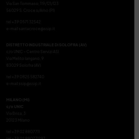
Via San Tommaso, 119/121/123
56029 S. Croce s/Arno (PI)
tel +39 0571 32542
e-mail santacroce@ssip.it
DISTRETTO INDUSTRIALE DI SOLOFRA (AV)
c/o UNIC – Centro Servizi ASI
Via Melito Iangano, 9
83029 Solofra (AV)
tel +39 0825 582740
e-mail ssip@ssip.it
MILANO (MI)
c/o UNIC
Via Brisa, 3
20123 Milano
tel +39 02 8807711
tel +39 02 880771297