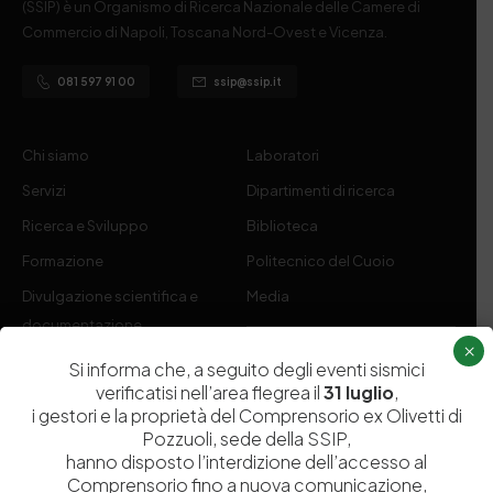
(SSIP) è un Organismo di Ricerca Nazionale delle Camere di
Commercio di Napoli, Toscana Nord-Ovest e Vicenza.
081 597 91 00
ssip@ssip.it
Chi siamo
Laboratori
Servizi
Dipartimenti di ricerca
Ricerca e Sviluppo
Biblioteca
Formazione
Politecnico del Cuoio
Divulgazione scientifica e
Media
documentazione
×
Tutela Whistleblowing
Contribuenti
Si informa che, a seguito degli eventi sismici
verificatisi nell’area flegrea il
31 luglio
,
Amministrazione Trasparente
Contatti
i gestori e la proprietà del Comprensorio ex Olivetti di
Pozzuoli, sede della SSIP,
hanno disposto l’interdizione dell’accesso al
Comprensorio fino a nuova comunicazione,