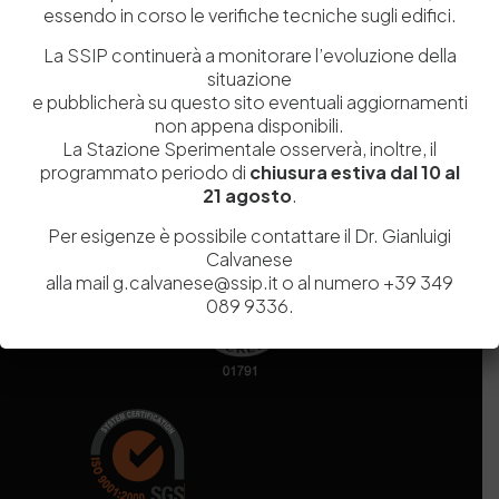
essendo in corso le verifiche tecniche sugli edifici.
Codice fiscale e Partita Iva
07936981211
Iscrizione REA
NA 920756
La SSIP continuerà a monitorare l’evoluzione della
Codice di iscrizione all’Anagrafe Nazionale delle Ricerche del
situazione
MIUR
000290_EIRI
e pubblicherà su questo sito eventuali aggiornamenti
Capitale Sociale
Euro
9.690.240,00
non appena disponibili.
La Stazione Sperimentale osserverà, inoltre, il
Pec
stazionesperimentaleindustriapelli@legalmail.it
programmato periodo di
chiusura estiva dal 10 al
Sede legale
Via Campi Flegrei, 34 – 80078 Pozzuoli (NA) – Tel. +39
21 agosto
.
081 5979100
Per esigenze è possibile contattare il Dr. Gianluigi
Calvanese
alla mail g.calvanese@ssip.it o al numero +39 349
089 9336.