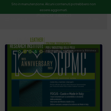
Sito in manutenzione. Alcuni contenuti potrebbero non
essere aggiornati.
Marco Taisch
ssip@ssip.it
Cerca
In Evidenza
Letture presso la Biblioteca