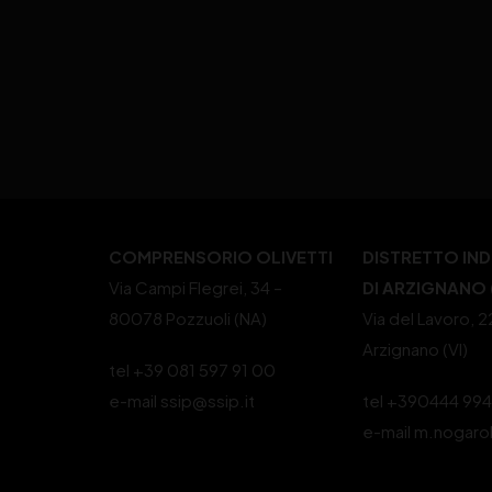
COMPRENSORIO OLIVETTI
DISTRETTO IN
Via Campi Flegrei, 34 –
DI ARZIGNANO (
80078 Pozzuoli (NA)
Via del Lavoro, 
Arzignano (VI)
tel +39 081 597 91 00
e-mail ssip@ssip.it
tel +390444 99
e-mail m.nogaro