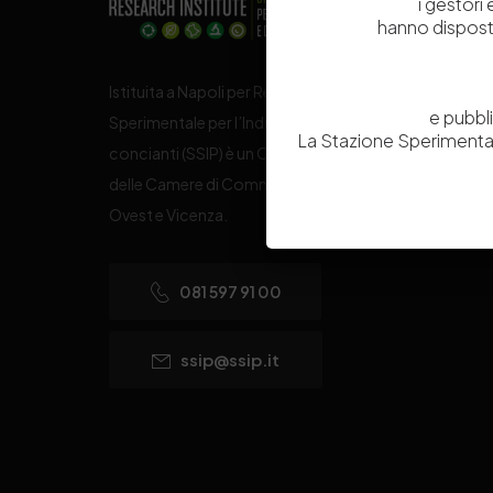
i gestori
hanno dispost
Istituita a Napoli per Regio Decreto nel 1885, la Stazi
e pubbl
Sperimentale per l’Industria delle Pelli e delle materie
La Stazione Sperimental
concianti (SSIP) è un Organismo di Ricerca Nazionale
delle Camere di Commercio di Napoli, Toscana Nord
Ovest e Vicenza.
081 597 91 00
ssip@ssip.it