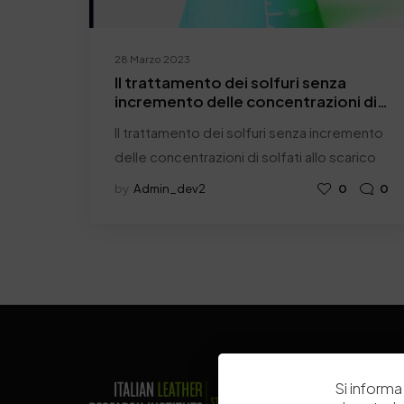
28 Marzo 2023
Il trattamento dei solfuri senza
incremento delle concentrazioni di
solfati allo scarico
Il trattamento dei solfuri senza incremento
delle concentrazioni di solfati allo scarico
by
Admin_dev2
0
0
Si informa 