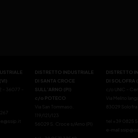
DUSTRIALE
DISTRETTO INDUSTRIALE
DISTRETTO I
VI)
DI SANTA CROCE
DI SOLOFRA 
22 – 36077 –
SULL’ARNO (PI)
c/o UNIC – Cen
c/o POTECO
Via Melito Iang
Via San Tommaso,
83029 Solofra
4267
119/121/123
le@ssip.it
tel +39 0825 
56029 S. Croce s/Arno (PI)
e-mail ssip@ss