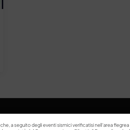
che, a seguito degli eventi sismici verificatisi nell’area flegrea 
Chi siamo
Laboratori