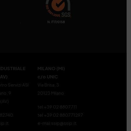
. N. IT17/0158
NDUSTRIALE
MILANO (MI)
(AV)
c/o UNIC
tro Servizi ASI
Via Brisa, 3
ano, 9
20123 Milano
 (AV)
tel +39 02 8807711
582740
tel +39 02 880771297
ip.it
e-mail ssip@ssip.it