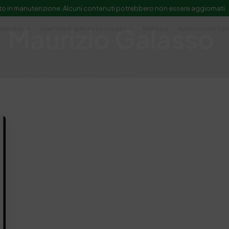
to in manutenzione. Alcuni contenuti potrebbero non essere aggiornati.
Maurizio Galasso
Laboratori
Dipartimenti di Ricerca e Sviluppo
Biblioteca
Politecnico del Cuo
Servizi
Ricerca e Sviluppo
Formazione
e scientifica e documentazione