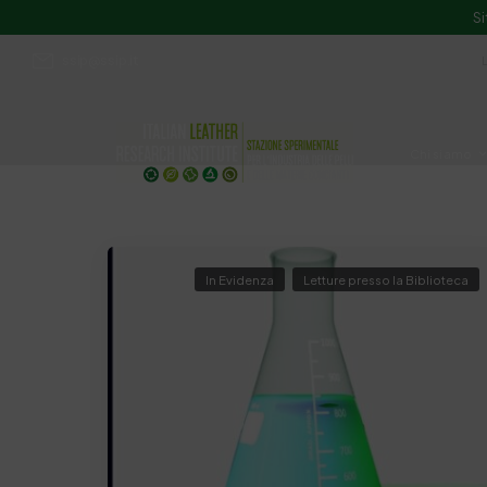
Si
ssip@ssip.it
Chi siamo
Divulgazion
In Evidenza
Letture presso la Biblioteca