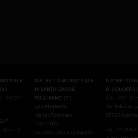
DUSTRIALE
DISTRETTO INDUSTRIALE
DISTRETTO I
VI)
DI SANTA CROCE
DI SOLOFRA 
22 – 36077 –
SULL’ARNO (PI)
c/o UNIC – Cen
c/o POTECO
Via Melito Iang
Via San Tommaso,
83029 Solofra
4267
119/121/123
le@ssip.it
tel +39 0825 
56029 S. Croce s/Arno (PI)
e-mail ssip@ss