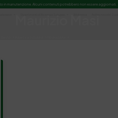
to in manutenzione. Alcuni contenuti potrebbero non essere aggiornati.
Maurizio Masi
Laboratori
Dipartimenti di Ricerca e Sviluppo
Biblioteca
Politecnico del Cuo
Servizi
Ricerca e Sviluppo
Formazione
e scientifica e documentazione