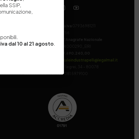
ella SSIP,
comunicazione,
Codice fiscale e Partita Iva
07936981211
e
Iscrizione REA
NA 920756
onibili.
Codice di iscrizione all’Anagrafe Nazionale
iva dal 10 al 21 agosto
.
delle Ricerche del MIUR
000290_EIRI
Capitale Sociale
Euro
9.690.240,00
Pec
stazionesperimentaleindustriapelli@legalmail.it
Sede legale
Via Campi Flegrei, 34 – 80078
Pozzuoli (NA) – Tel. +39 081 5979100