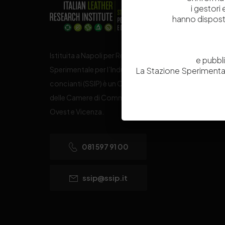
i gestori
hanno dispost
Istituita a Napoli per Regio Decreto nel 1885, la Stazi
e pubbl
Sperimentale per l’Industria delle Pelli e delle materie
La Stazione Sperimental
concianti (SSIP) è un Organismo di Ricerca Nazionale
delle Camere di Commercio di Napoli, Toscana Nord
Ovest e Vicenza.
081 597 91 00
ssip@ssip.it