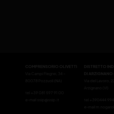
COMPRENSORIO OLIVETTI
DISTRETTO IN
Via Campi Flegrei, 34 –
DI ARZIGNANO (
80078 Pozzuoli (NA)
Via del Lavoro, 
Arzignano (VI)
tel +39 081 597 91 00
e-mail ssip@ssip.it
tel +390444 99
e-mail m.nogaro