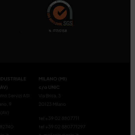
. N. IT17/0158
NDUSTRIALE
MILANO (MI)
(AV)
c/o UNIC
tro Servizi ASI
Via Brisa, 3
ano, 9
20123 Milano
 (AV)
tel +39 02 8807711
582740
tel +39 02 880771297
ip.it
e-mail ssip@ssip.it