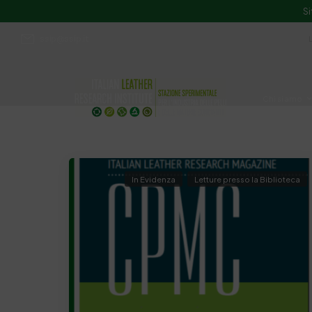
Si
ssip@ssip.it
Chi siamo
Divulgazion
In Evidenza
Letture presso la Biblioteca