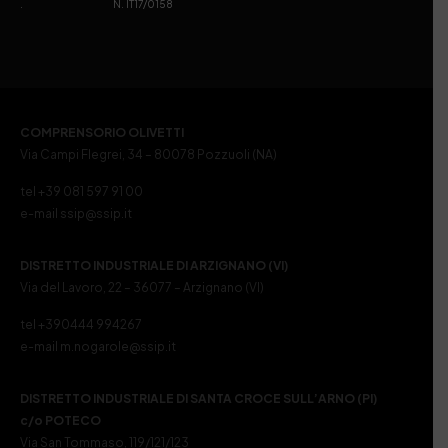
. N. IT17/0158
COMPRENSORIO OLIVETTI
Via Campi Flegrei, 34 – 80078 Pozzuoli (NA)
tel +39 081 597 91 00
e-mail ssip@ssip.it
DISTRETTO INDUSTRIALE DI ARZIGNANO (VI)
Via del Lavoro, 22 – 36077 – Arzignano (VI)
tel +390444 994267
e-mail m.nogarole@ssip.it
DISTRETTO INDUSTRIALE DI SANTA CROCE SULL’ARNO (PI)
c/o POTECO
Via San Tommaso, 119/121/123