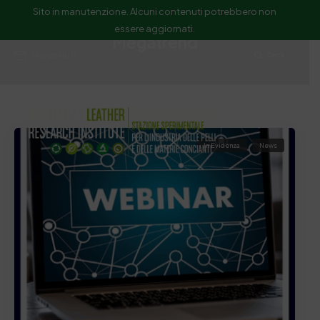
Sito in manutenzione. Alcuni contenuti potrebbero non
essere aggiornati.
Megatrend
ssip@ssip.it
Cerca
In Evidenza
News