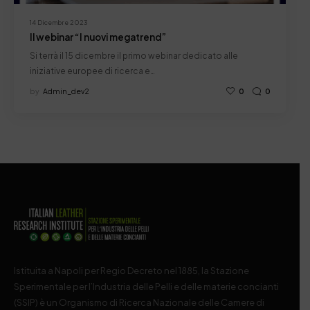
14 Dicembre 2023
Il webinar “I nuovi megatrend”
Si terrà il 15 dicembre il primo webinar dedicato alle
iniziative europee di ricerca e…
by
Admin_dev2
0
0
Istituita a Napoli per Regio Decreto nel 1885, la Stazione
Sperimentale per l’Industria delle Pelli e delle materie concianti
(SSIP) è un Organismo di Ricerca Nazionale delle Camere di