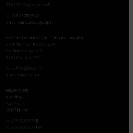
56029 S. Croce s/Arno (PI)
tel +39 0571 32542
e-mail santacroce@ssip.it
DISTRETTO INDUSTRIALE DI SOLOFRA (AV)
c/o UNIC – Centro Servizi ASI
Via Melito Iangano, 9
83029 Solofra (AV)
tel +39 0825 582740
e-mail ssip@ssip.it
MILANO (MI)
c/o UNIC
Via Brisa, 3
20123 Milano
tel +39 02 8807711
tel +39 02 880771297