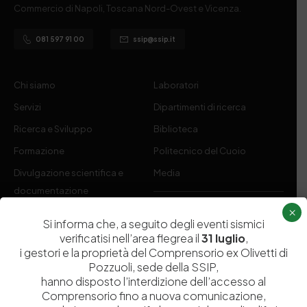
Commercio di Napoli, Toscana Nord-Ovest e Vicenza.
081 597 91 00
ssip@ssip.it
Chi siamo
Laboratori
Servizi
Dipartimenti di ricerca
Ricerca e Sviluppo
Biblioteca
Formazione
Politecnico del Cuoio
Divulgazione scientifica e
Media
documentazione
Tutela Whistleblowing
×
Contribuenti
Si informa che, a seguito degli eventi sismici
Amministrazione Trasparente
Contatti
verificatisi nell’area flegrea il
31 luglio
,
i gestori e la proprietà del Comprensorio ex Olivetti di
Pozzuoli, sede della SSIP,
hanno disposto l’interdizione dell’accesso al
Comprensorio fino a nuova comunicazione,