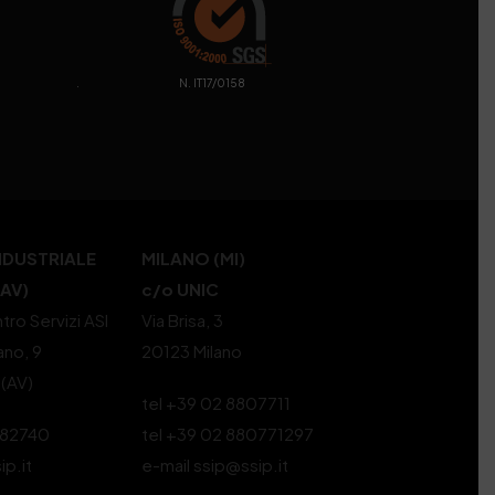
. N. IT17/0158
NDUSTRIALE
MILANO (MI)
(AV)
c/o UNIC
tro Servizi ASI
Via Brisa, 3
ano, 9
20123 Milano
 (AV)
tel +39 02 8807711
582740
tel +39 02 880771297
ip.it
e-mail ssip@ssip.it