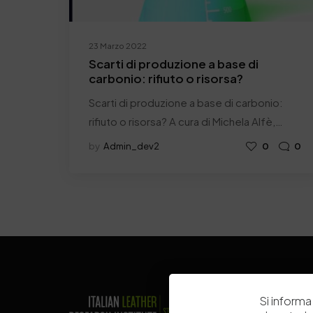
23 Marzo 2022
Scarti di produzione a base di
carbonio: rifiuto o risorsa?
Scarti di produzione a base di carbonio:
rifiuto o risorsa? A cura di Michela Alfè,…
by
Admin_dev2
0
0
Si informa 