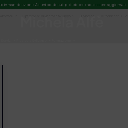
to in manutenzione. Alcuni contenuti potrebbero non essere aggiornati.
Michela Alfè
Laboratori
Dipartimenti di Ricerca e Sviluppo
Biblioteca
Politecnico del Cuo
Servizi
Ricerca e Sviluppo
Formazione
e scientifica e documentazione