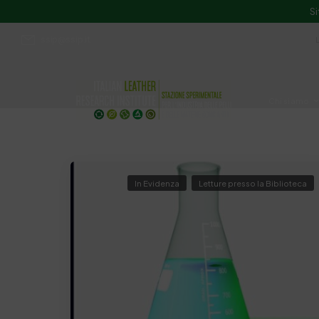
Si
ssip@ssip.it
Chi siamo
Divulgazion
In Evidenza
Letture presso la Biblioteca