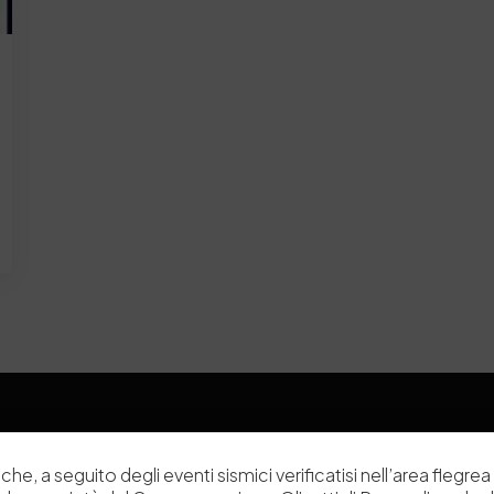
che, a seguito degli eventi sismici verificatisi nell’area flegrea 
Chi siamo
Laboratori