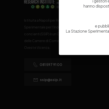
i gestori
hanno dispost
Istituita a Napoli per Regio Decreto nel 1885, la Stazi
e pubbl
Sperimentale per l’Industria delle Pelli e delle materie
La Stazione Sperimental
concianti (SSIP) è un Organismo di Ricerca Nazionale
delle Camere di Commercio di Napoli, Toscana Nord
Ovest e Vicenza.
081 597 91 00
ssip@ssip.it