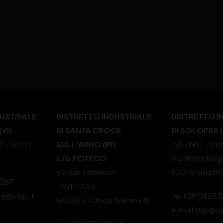
DUSTRIALE
DISTRETTO INDUSTRIALE
DISTRETTO I
VI)
DI SANTA CROCE
DI SOLOFRA 
22 – 36077 –
SULL’ARNO (PI)
c/o UNIC – Cen
c/o POTECO
Via Melito Iang
Via San Tommaso,
83029 Solofra
4267
119/121/123
le@ssip.it
tel +39 0825 
56029 S. Croce s/Arno (PI)
e-mail ssip@ss