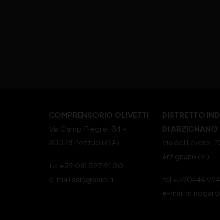
COMPRENSORIO OLIVETTI
DISTRETTO IN
Via Campi Flegrei, 34 –
DI ARZIGNANO (
80078 Pozzuoli (NA)
Via del Lavoro, 
Arzignano (VI)
tel +39 081 597 91 00
e-mail ssip@ssip.it
tel +390444 99
e-mail m.nogaro