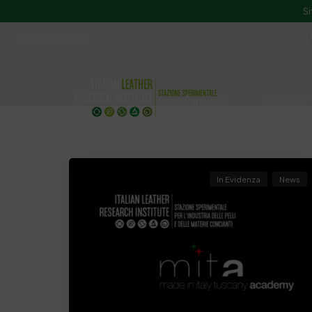
Si
ssip@ssip.it
Chi siamo
Divulgazion
In Evidenza
News