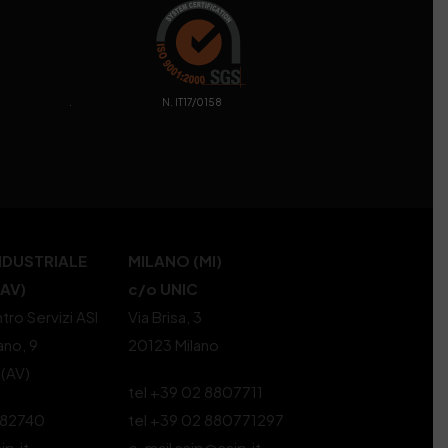
. N. IT17/0158
NDUSTRIALE
MILANO (MI)
(AV)
c/o UNIC
tro Servizi ASI
Via Brisa, 3
ano, 9
20123 Milano
 (AV)
tel +39 02 8807711
582740
tel +39 02 880771297
ip.it
e-mail ssip@ssip.it