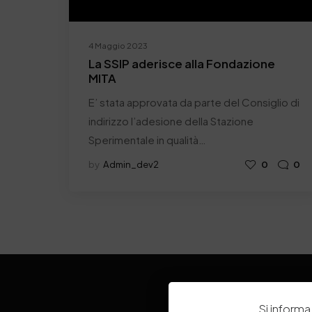
4 Maggio 2023
La SSIP aderisce alla Fondazione
MITA
E’ stata approvata da parte del Consiglio di
indirizzo l’adesione della Stazione
Sperimentale in qualità…
by
Admin_dev2
0
0
Si informa 