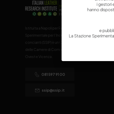
i gestori
hanno dispost
Istituita a Napoli per Regio Decreto nel 1885, la Stazi
e pubbl
Sperimentale per l’Industria delle Pelli e delle materie
La Stazione Sperimental
concianti (SSIP) è un Organismo di Ricerca Nazionale
delle Camere di Commercio di Napoli, Toscana Nord
Ovest e Vicenza.
081 597 91 00
ssip@ssip.it