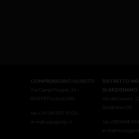
COMPRENSORIO OLIVETTI
DISTRETTO IN
Via Campi Flegrei, 34 –
DI ARZIGNANO (
80078 Pozzuoli (NA)
Via del Lavoro, 
Arzignano (VI)
tel +39 081 597 91 00
e-mail ssip@ssip.it
tel +390444 99
e-mail m.nogaro