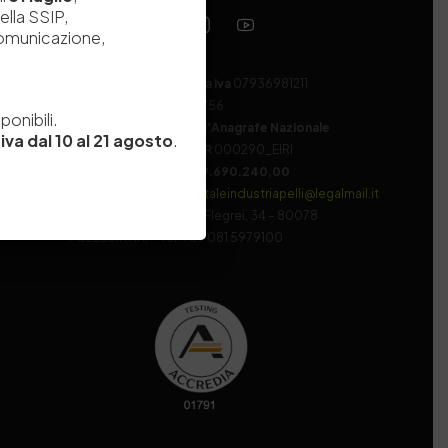
ella SSIP,
comunicazione,
Codice fiscale e Partita Iva
07936981211
e
Iscrizione REA
NA 920756
onibili.
Codice di iscrizione all’Anagrafe Nazionale
iva dal 10 al 21 agosto
.
delle Ricerche del MIUR
000290_EIRI
Capitale Sociale
Euro
9.690.240,00
Pec
stazionesperimentaleindustriapelli@legalmail.it
Sede legale
Via Campi Flegrei, 34 – 80078
Pozzuoli (NA) – Tel. +39 081 5979100