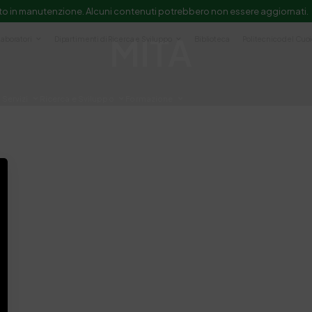
to in manutenzione. Alcuni contenuti potrebbero non essere aggiornati.
MITA
Laboratori
Dipartimenti di Ricerca e Sviluppo
Biblioteca
Politecnico del Cuo
Servizi
Ricerca e Sviluppo
Formazione
e scientifica e documentazione