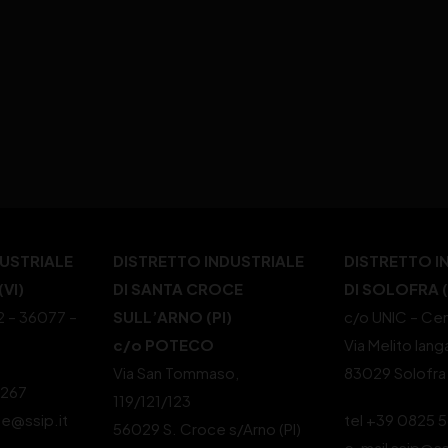
DUSTRIALE
DISTRETTO INDUSTRIALE
DISTRETTO I
VI)
DI SANTA CROCE
DI SOLOFRA 
22 – 36077 –
SULL’ARNO (PI)
c/o UNIC – Cen
c/o POTECO
Via Melito Iang
Via San Tommaso,
83029 Solofra
4267
119/121/123
le@ssip.it
tel +39 0825 
56029 S. Croce s/Arno (PI)
e-mail ssip@ss