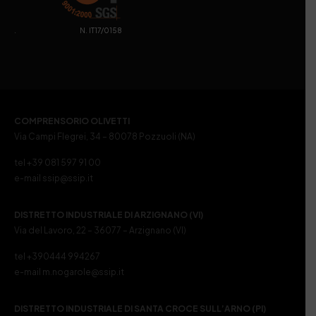
. N. IT17/0158
COMPRENSORIO OLIVETTI
Via Campi Flegrei, 34 – 80078 Pozzuoli (NA)
tel +39 081 597 91 00
e-mail ssip@ssip.it
DISTRETTO INDUSTRIALE DI ARZIGNANO (VI)
Via del Lavoro, 22 – 36077 – Arzignano (VI)
tel +390444 994267
e-mail m.nogarole@ssip.it
DISTRETTO INDUSTRIALE DI SANTA CROCE SULL’ARNO (PI)