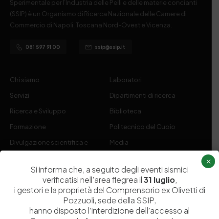
Sperimentale per l’Industria delle Pelli e delle materie concianti
(SSIP) è un Organismo di Ricerca Nazionale delle Camere di
Commercio di Napoli, Toscana Nord-Ovest e Vicenza.
081 597 91 00
ssip@ssip.it
Chi siamo
Laboratori
Servizi
Dipartimenti di ricerca
Ricerca e Sviluppo
Biblioteca
Formazione
Politecnico del Cuoio
Divulgazione scientifica e
Media
documentazione
×
Si informa che, a seguito degli eventi sismici
Tutela Whistleblowing
Contribuenti
verificatisi nell’area flegrea il
31 luglio
,
Amministrazione Trasparente
Contatti
i gestori e la proprietà del Comprensorio ex Olivetti di
Pozzuoli, sede della SSIP,
hanno disposto l’interdizione dell’accesso al