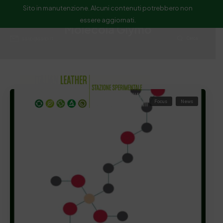
Sito in manutenzione. Alcuni contenuti potrebbero non
essere aggiornati.
Molecola Glymo
ssip@ssip.it
Cerca
Focus
News