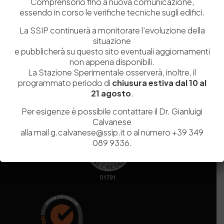
Comprensorio fino a nuova comunicazione,
essendo in corso le verifiche tecniche sugli edifici.
Codice fiscale e Partita Iva
07936981211
La SSIP continuerà a monitorare l’evoluzione della
Iscrizione REA
NA 920756
situazione
Codice di iscrizione all’Anagrafe Nazionale delle Ricerche del
e pubblicherà su questo sito eventuali aggiornamenti
MIUR
000290_EIRI
non appena disponibili.
Capitale Sociale
Euro
9.690.240,00
La Stazione Sperimentale osserverà, inoltre, il
Pec
stazionesperimentaleindustriapelli@legalmail.it
programmato periodo di
chiusura estiva dal 10 al
Sede legale
Via Campi Flegrei, 34 – 80078 Pozzuoli (NA) – Tel. +39
21 agosto
.
081 5979100
Per esigenze è possibile contattare il Dr. Gianluigi
Calvanese
alla mail g.calvanese@ssip.it o al numero +39 349
089 9336.