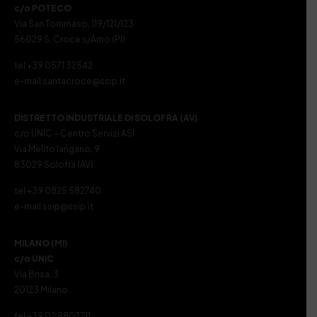
c/o POTECO
Via San Tommaso, 119/121/123
56029 S. Croce s/Arno (PI)
tel +39 0571 32542
e-mail santacroce@ssip.it
DISTRETTO INDUSTRIALE DI SOLOFRA (AV)
c/o UNIC – Centro Servizi ASI
Via Melito Iangano, 9
83029 Solofra (AV)
tel +39 0825 582740
e-mail ssip@ssip.it
MILANO (MI)
c/o UNIC
Via Brisa, 3
20123 Milano
tel +39 02 8807711