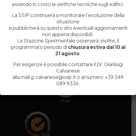
essendo in corso le verifiche tecniche sugli edifici.
Codice fiscale e Partita Iva
07936981211
Iscrizione REA
NA 920756
La SSIP continuerà a monitorare l’evoluzione della
Codice di iscrizione all’Anagrafe Nazionale delle Ricerche del
situazione
MIUR
000290_EIRI
e pubblicherà su questo sito eventuali aggiornamenti
Capitale Sociale
Euro
9.690.240,00
non appena disponibili.
La Stazione Sperimentale osserverà, inoltre, il
Pec
stazionesperimentaleindustriapelli@legalmail.it
programmato periodo di
chiusura estiva dal 10 al
Sede legale
Via Campi Flegrei, 34 – 80078 Pozzuoli (NA) – Tel. +39
21 agosto
.
081 5979100
Per esigenze è possibile contattare il Dr. Gianluigi
Calvanese
alla mail g.calvanese@ssip.it o al numero +39 349
089 9336.