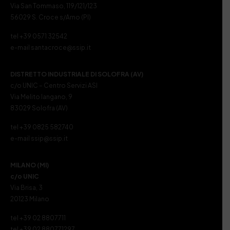
Via San Tommaso, 119/121/123
56029 S. Croce s/Arno (PI)
tel +39 0571 32542
e-mail santacroce@ssip.it
DISTRETTO INDUSTRIALE DI SOLOFRA (AV)
c/o UNIC – Centro Servizi ASI
Via Melito Iangano, 9
83029 Solofra (AV)
tel +39 0825 582740
e-mail ssip@ssip.it
MILANO (MI)
c/o UNIC
Via Brisa, 3
20123 Milano
tel +39 02 8807711
tel +39 02 880771297