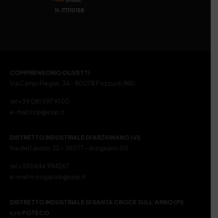
. N. IT17/0158
COMPRENSORIO OLIVETTI
Via Campi Flegrei, 34 – 80078 Pozzuoli (NA)
tel +39 081 597 91 00
e-mail ssip@ssip.it
DISTRETTO INDUSTRIALE DI ARZIGNANO (VI)
Via del Lavoro, 22 – 36077 – Arzignano (VI)
tel +390444 994267
e-mail m.nogarole@ssip.it
DISTRETTO INDUSTRIALE DI SANTA CROCE SULL’ARNO (PI)
c/o POTECO