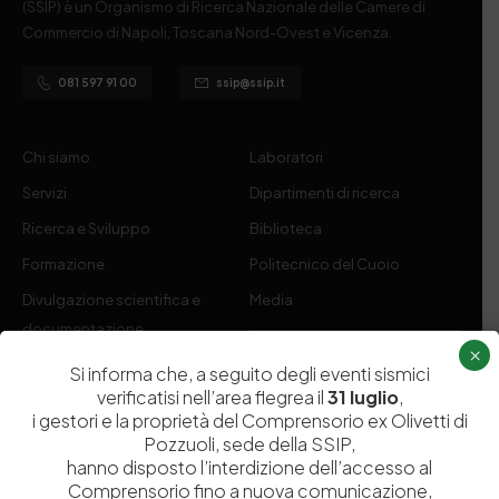
(SSIP) è un Organismo di Ricerca Nazionale delle Camere di
Commercio di Napoli, Toscana Nord-Ovest e Vicenza.
081 597 91 00
ssip@ssip.it
Chi siamo
Laboratori
Servizi
Dipartimenti di ricerca
Ricerca e Sviluppo
Biblioteca
Formazione
Politecnico del Cuoio
Divulgazione scientifica e
Media
documentazione
×
Tutela Whistleblowing
Contribuenti
Si informa che, a seguito degli eventi sismici
verificatisi nell’area flegrea il
31 luglio
,
Amministrazione Trasparente
Contatti
i gestori e la proprietà del Comprensorio ex Olivetti di
Pozzuoli, sede della SSIP,
hanno disposto l’interdizione dell’accesso al
Comprensorio fino a nuova comunicazione,