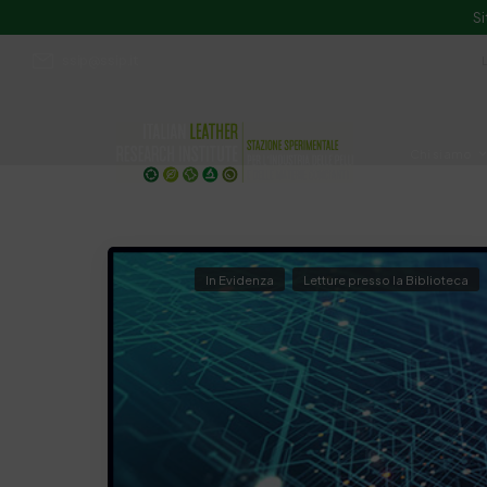
Si
ssip@ssip.it
Chi siamo
Divulgazion
In Evidenza
Letture presso la Biblioteca