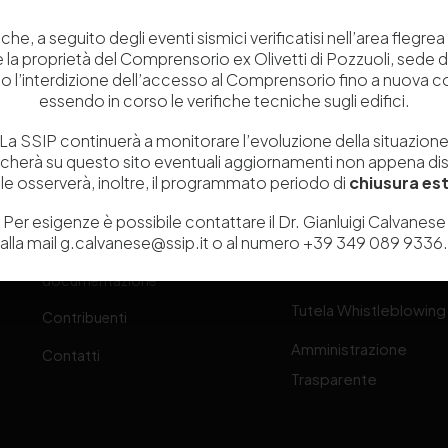
che, a seguito degli eventi sismici verificatisi nell’area flegrea 
 e la proprietà del Comprensorio ex Olivetti di Pozzuoli, sede d
o l’interdizione dell’accesso al Comprensorio fino a nuova 
essendo in corso le verifiche tecniche sugli edifici.
Chi siamo
Laboratori
La SSIP continuerà a monitorare l’evoluzione della situazion
Servizi
Dipartimenti di ricerca
icherà su questo sito eventuali aggiornamenti non appena disp
Ricerca e Sviluppo
Biblioteca
e osserverà, inoltre, il programmato periodo di
chiusura est
one
Formazione
Politecnico del Cuoio
Per esigenze è possibile contattare il Dr. Gianluigi Calvanese
alla mail g.calvanese@ssip.it o al numero +39 349 089 9336.
Divulgazione scientifica e
Media
-
documentazione
Tutela Whistleblowing
Contribuenti
Amministrazione
Contatti
Trasparente