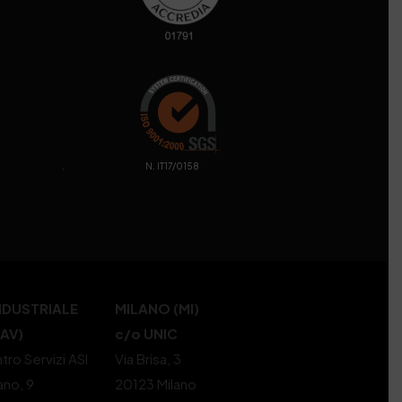
. N. IT17/0158
NDUSTRIALE
MILANO (MI)
(AV)
c/o UNIC
tro Servizi ASI
Via Brisa, 3
ano, 9
20123 Milano