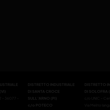
DUSTRIALE
DISTRETTO INDUSTRIALE
DISTRETTO I
VI)
DI SANTA CROCE
DI SOLOFRA 
22 – 36077 –
SULL’ARNO (PI)
c/o UNIC – Cen
c/o POTECO
Via Melito Iang