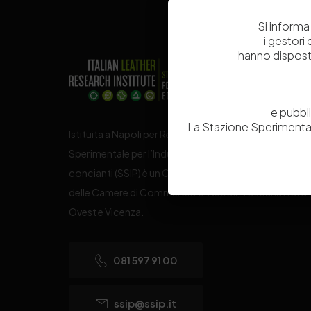
Si informa 
i gestori
hanno dispost
e pubbl
La Stazione Sperimental
Istituita a Napoli per Regio Decreto nel 1885, la Stazi
Sperimentale per l’Industria delle Pelli e delle materie
concianti (SSIP) è un Organismo di Ricerca Nazionale
delle Camere di Commercio di Napoli, Toscana Nord
Ovest e Vicenza.
081 597 91 00
ssip@ssip.it