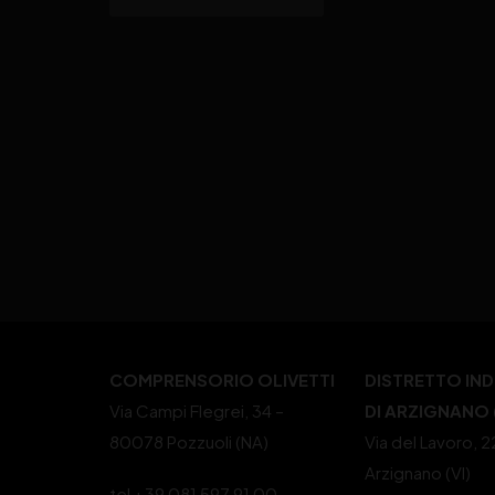
COMPRENSORIO OLIVETTI
DISTRETTO IN
Via Campi Flegrei, 34 –
DI ARZIGNANO (
80078 Pozzuoli (NA)
Via del Lavoro, 
Arzignano (VI)
tel +39 081 597 91 00