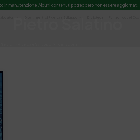
to in manutenzione. Alcuni contenuti potrebbero non essere aggiornati.
Pietro Salatino
Laboratori
Dipartimenti di Ricerca e Sviluppo
Biblioteca
Politecnico del Cuo
Servizi
Ricerca e Sviluppo
Formazione
e scientifica e documentazione