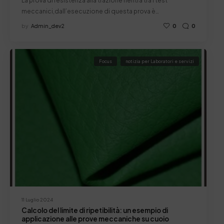
La prova di resistenza alla trazione rientra tra i test
meccanici,dall’esecuzione di questa prova è…
by
Admin_dev2
0
0
Focus
notizia per Laboratori e servizi
11 Luglio 2024
Calcolo del limite di ripetibilità: un esempio di
applicazione alle prove meccaniche su cuoio