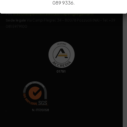
MIUR
000290_EIRI
089 9336.
Capitale Sociale
Euro
9.690.240,00
Pec
stazionesperimentaleindustriapelli@legalmail.it
Sede legale
Via Campi Flegrei, 34 – 80078 Pozzuoli (NA) – Tel. +39
081 5979100
. N. IT17/0158