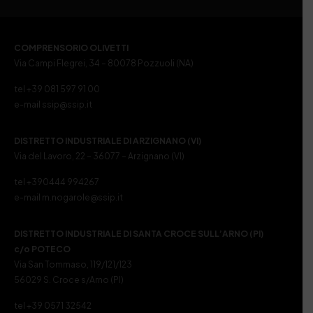
COMPRENSORIO OLIVETTI
Via Campi Flegrei, 34 – 80078 Pozzuoli (NA)
tel +39 081 597 91 00
e-mail ssip@ssip.it
DISTRETTO INDUSTRIALE DI ARZIGNANO (VI)
Via del Lavoro, 22 – 36077 – Arzignano (VI)
tel +390444 994267
e-mail m.nogarole@ssip.it
DISTRETTO INDUSTRIALE DI SANTA CROCE SULL’ARNO (PI)
c/o POTECO
Via San Tommaso, 119/121/123
56029 S. Croce s/Arno (PI)
tel +39 0571 32542