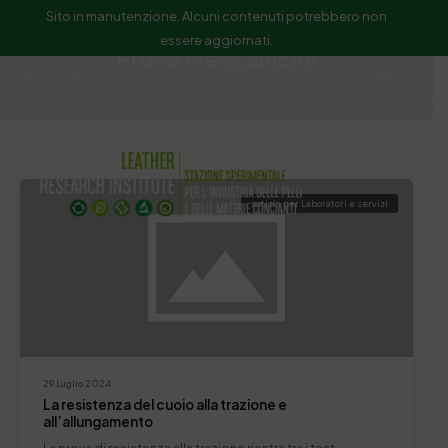
Sito in manutenzione. Alcuni contenuti potrebbero non
essere aggiornati.
Prove Meccaniche
ssip@ssip.it
Cerca
notizia per Laboratori e servizi
29 Luglio 2024
La resistenza del cuoio alla trazione e
all’allungamento