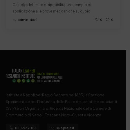
Calcolo del limite di ripetibilità: un esempio di
applicazione alle prove meccaniche su cuoio
by
Admin_dev2
0
0
Istituita a Napoli per Regio Decreto nel 1885, la Stazione
Sperimentale per l’Industria delle Pelli e delle materie concianti
(SSIP) è un Organismo di Ricerca Nazionale delle Camere di
Commercio di Napoli, Toscana Nord-Ovest e Vicenza.
081 597 91 00
ssip@ssip.it