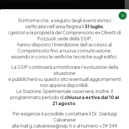
×
Chi siamo
Laboratori
Si informa che, a seguito degli eventi sismici
verificatisi nell’area flegrea il
31 luglio
,
Servizi
Dipartimenti di ricerca
i gestori e la proprietà del Comprensorio ex Olivetti di
Ricerca e Sviluppo
Biblioteca
Pozzuoli, sede della SSIP,
hanno disposto l’interdizione dell’accesso al
Formazione
Politecnico del Cuoio
Comprensorio fino a nuova comunicazione,
Divulgazione scientifica e
Media
essendo in corso le verifiche tecniche sugli edifici.
documentazione
La SSIP continuerà a monitorare l’evoluzione della
Tutela Whistleblowing
Contribuenti
situazione
e pubblicherà su questo sito eventuali aggiornamenti
Amministrazione Trasparente
Contatti
non appena disponibili.
La Stazione Sperimentale osserverà, inoltre, il
programmato periodo di
chiusura estiva dal 10 al
21 agosto
.
Codice fiscale e Partita Iva
07936981211
Per esigenze è possibile contattare il Dr. Gianluigi
Iscrizione REA
NA 920756
Calvanese
Codice di iscrizione all’Anagrafe Nazionale delle Ricerche del
alla mail g.calvanese@ssip.it o al numero +39 349