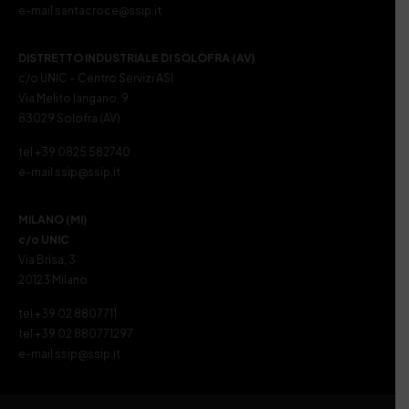
e-mail santacroce@ssip.it
DISTRETTO INDUSTRIALE DI SOLOFRA (AV)
c/o UNIC – Centro Servizi ASI
Via Melito Iangano, 9
83029 Solofra (AV)
tel +39 0825 582740
e-mail ssip@ssip.it
MILANO (MI)
c/o UNIC
Via Brisa, 3
20123 Milano
tel +39 02 8807711
tel +39 02 880771297
e-mail ssip@ssip.it