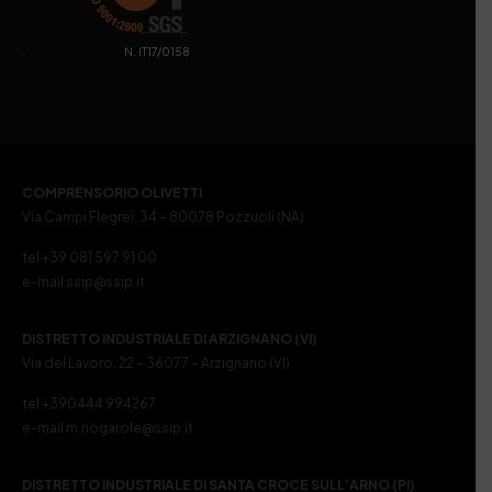
. N. IT17/0158
COMPRENSORIO OLIVETTI
Via Campi Flegrei, 34 – 80078 Pozzuoli (NA)
tel +39 081 597 91 00
e-mail ssip@ssip.it
DISTRETTO INDUSTRIALE DI ARZIGNANO (VI)
Via del Lavoro, 22 – 36077 – Arzignano (VI)
tel +390444 994267
e-mail m.nogarole@ssip.it
DISTRETTO INDUSTRIALE DI SANTA CROCE SULL’ARNO (PI)