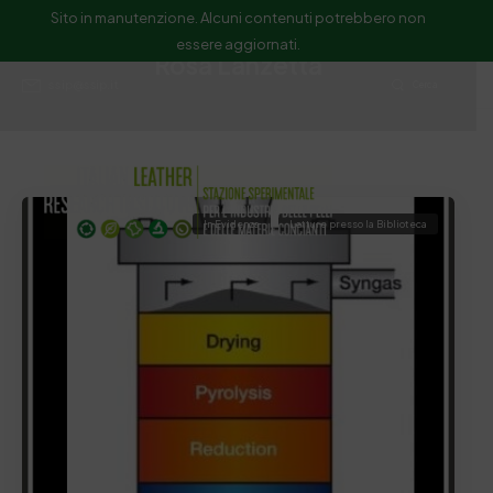
Sito in manutenzione. Alcuni contenuti potrebbero non
essere aggiornati.
Rosa Lanzetta
ssip@ssip.it
Cerca
In Evidenza
Letture presso la Biblioteca