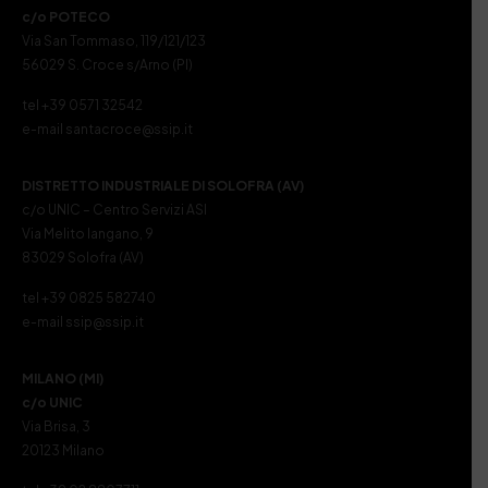
c/o POTECO
Via San Tommaso, 119/121/123
56029 S. Croce s/Arno (PI)
tel +39 0571 32542
e-mail santacroce@ssip.it
DISTRETTO INDUSTRIALE DI SOLOFRA (AV)
c/o UNIC – Centro Servizi ASI
Via Melito Iangano, 9
83029 Solofra (AV)
tel +39 0825 582740
e-mail ssip@ssip.it
MILANO (MI)
c/o UNIC
Via Brisa, 3
20123 Milano