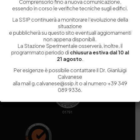
Comprensorio fino a nuova comunicazione,
essendo in corso le verifiche tecniche sugli edifici.
Codice fiscale e Partita Iva
07936981211
La SSIP continuerà a monitorare l’evoluzione della
Iscrizione REA
NA 920756
situazione
Codice di iscrizione all’Anagrafe Nazionale delle Ricerche del
e pubblicherà su questo sito eventuali aggiornamenti
MIUR
000290_EIRI
non appena disponibili.
Capitale Sociale
Euro
9.690.240,00
La Stazione Sperimentale osserverà, inoltre, il
Pec
stazionesperimentaleindustriapelli@legalmail.it
programmato periodo di
chiusura estiva dal 10 al
Sede legale
Via Campi Flegrei, 34 – 80078 Pozzuoli (NA) – Tel. +39
21 agosto
.
081 5979100
Per esigenze è possibile contattare il Dr. Gianluigi
Calvanese
alla mail g.calvanese@ssip.it o al numero +39 349
089 9336.