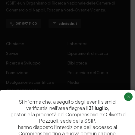
(SSIP) è un Organismo di Ricerca Nazionale delle Camere di
Commercio di Napoli, Toscana Nord-Ovest e Vicenza.
081 597 91 00
ssip@ssip.it
Chi siamo
Laboratori
Servizi
Dipartimenti di ricerca
Ricerca e Sviluppo
Biblioteca
Formazione
Politecnico del Cuoio
Divulgazione scientifica e
Media
documentazione
×
Tutela Whistleblowing
Contribuenti
Si informa che, a seguito degli eventi sismici
verificatisi nell’area flegrea il
31 luglio
,
Amministrazione Trasparente
Contatti
i gestori e la proprietà del Comprensorio ex Olivetti di
Pozzuoli, sede della SSIP,
hanno disposto l’interdizione dell’accesso al
Comprensorio fino a nuova comunicazione,