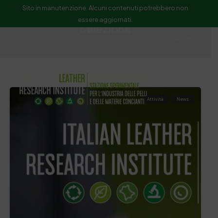
Sito in manutenzione. Alcuni contenuti potrebbero non
essere aggiornati.
Selezione
ssip@ssip.it
Cerca
Attività
News