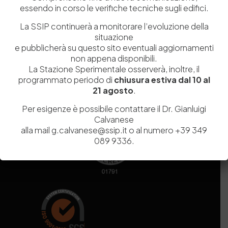
essendo in corso le verifiche tecniche sugli edifici.
Codice fiscale e Partita Iva
07936981211
Iscrizione REA
NA 920756
La SSIP continuerà a monitorare l’evoluzione della
Codice di iscrizione all’Anagrafe Nazionale delle Ricerche del
situazione
e pubblicherà su questo sito eventuali aggiornamenti
MIUR
000290_EIRI
non appena disponibili.
Capitale Sociale
Euro
9.690.240,00
La Stazione Sperimentale osserverà, inoltre, il
Pec
stazionesperimentaleindustriapelli@legalmail.it
programmato periodo di
chiusura estiva dal 10 al
Sede legale
Via Campi Flegrei, 34 – 80078 Pozzuoli (NA) – Tel. +39
21 agosto
.
081 5979100
Per esigenze è possibile contattare il Dr. Gianluigi
Calvanese
alla mail g.calvanese@ssip.it o al numero +39 349
089 9336.