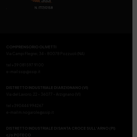
. N. IT17/0158
COMPRENSORIO OLIVETTI
Via Campi Flegrei, 34 – 80078 Pozzuoli (NA)
tel +39 081 597 91 00
e-mail ssip@ssip.it
DISTRETTO INDUSTRIALE DI ARZIGNANO (VI)
Via del Lavoro, 22 – 36077 – Arzignano (VI)
tel +390444 994267
e-mail m.nogarole@ssip.it
DISTRETTO INDUSTRIALE DI SANTA CROCE SULL’ARNO (PI)
c/o POTECO