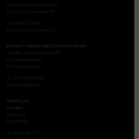
Via San Tommaso, 119/121/123
56029 S. Croce s/Arno (PI)
tel +39 0571 32542
e-mail santacroce@ssip.it
DISTRETTO INDUSTRIALE DI SOLOFRA (AV)
c/o UNIC – Centro Servizi ASI
Via Melito Iangano, 9
83029 Solofra (AV)
tel +39 0825 582740
e-mail ssip@ssip.it
MILANO (MI)
c/o UNIC
Via Brisa, 3
20123 Milano
tel +39 02 8807711