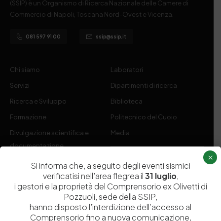
(SSIP) è un Organismo di Ricerca Nazionale delle Camere di
Commercio di Napoli, Toscana Nord-Ovest e Vicenza.
081 597 91 00
ssip@ssip.it
Chi siamo
Laboratori
Servizi
Dipartimenti di ricerca
Ricerca e Sviluppo
Biblioteca
Formazione
Politecnico del Cuoio
Divulgazione scientifica e
Media
documentazione
×
Tutela Whistleblowing
Contribuenti
Si informa che, a seguito degli eventi sismici
verificatisi nell’area flegrea il
31 luglio
,
Amministrazione Trasparente
Contatti
i gestori e la proprietà del Comprensorio ex Olivetti di
Pozzuoli, sede della SSIP,
hanno disposto l’interdizione dell’accesso al
Comprensorio fino a nuova comunicazione,