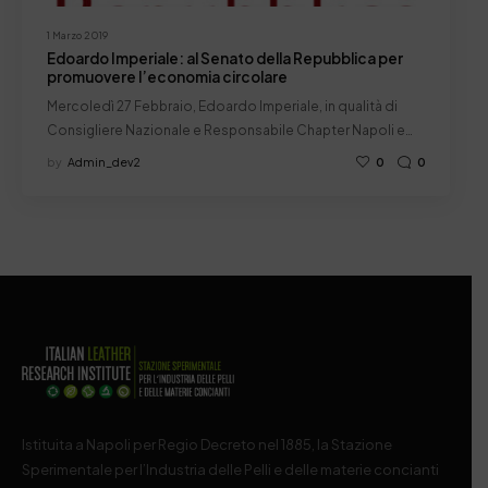
1 Marzo 2019
Edoardo Imperiale: al Senato della Repubblica per
promuovere l’economia circolare
Mercoledì 27 Febbraio, Edoardo Imperiale, in qualità di
Consigliere Nazionale e Responsabile Chapter Napoli e…
by
Admin_dev2
0
0
Istituita a Napoli per Regio Decreto nel 1885, la Stazione
Sperimentale per l’Industria delle Pelli e delle materie concianti