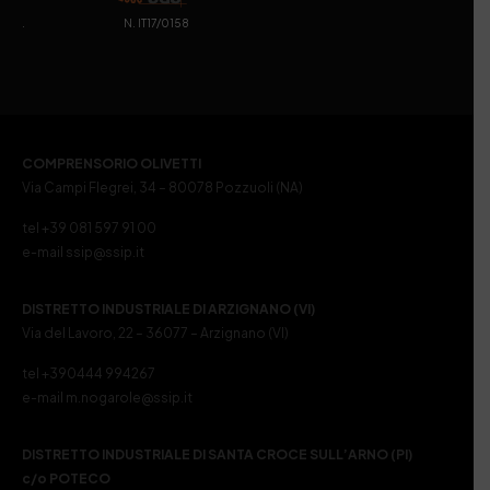
. N. IT17/0158
COMPRENSORIO OLIVETTI
Via Campi Flegrei, 34 – 80078 Pozzuoli (NA)
tel +39 081 597 91 00
e-mail ssip@ssip.it
DISTRETTO INDUSTRIALE DI ARZIGNANO (VI)
Via del Lavoro, 22 – 36077 – Arzignano (VI)
tel +390444 994267
e-mail m.nogarole@ssip.it
DISTRETTO INDUSTRIALE DI SANTA CROCE SULL’ARNO (PI)
c/o POTECO