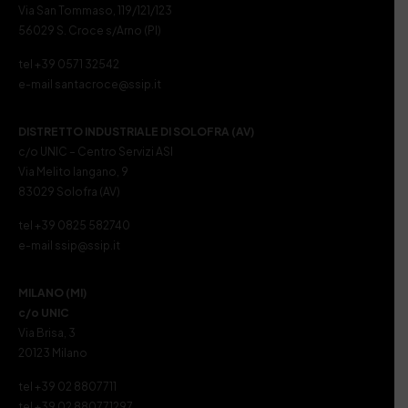
Via San Tommaso, 119/121/123
56029 S. Croce s/Arno (PI)
tel +39 0571 32542
e-mail santacroce@ssip.it
DISTRETTO INDUSTRIALE DI SOLOFRA (AV)
c/o UNIC – Centro Servizi ASI
Via Melito Iangano, 9
83029 Solofra (AV)
tel +39 0825 582740
e-mail ssip@ssip.it
MILANO (MI)
c/o UNIC
Via Brisa, 3
20123 Milano
tel +39 02 8807711
tel +39 02 880771297