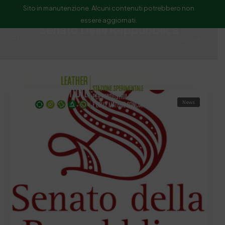
Sito in manutenzione. Alcuni contenuti potrebbero non
essere aggiornati.
Senato Della Reppubblica
ssip@ssip.it
Cerca
News