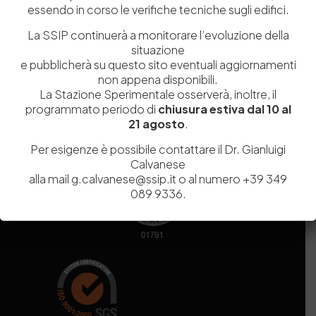
essendo in corso le verifiche tecniche sugli edifici.
Codice fiscale e Partita Iva
07936981211
Iscrizione REA
NA 920756
La SSIP continuerà a monitorare l’evoluzione della
Codice di iscrizione all’Anagrafe Nazionale delle Ricerche del
situazione
MIUR
000290_EIRI
e pubblicherà su questo sito eventuali aggiornamenti
Capitale Sociale
Euro
9.690.240,00
non appena disponibili.
La Stazione Sperimentale osserverà, inoltre, il
Pec
stazionesperimentaleindustriapelli@legalmail.it
programmato periodo di
chiusura estiva dal 10 al
Sede legale
Via Campi Flegrei, 34 – 80078 Pozzuoli (NA) – Tel. +39
21 agosto
.
081 5979100
Per esigenze è possibile contattare il Dr. Gianluigi
Calvanese
alla mail g.calvanese@ssip.it o al numero +39 349
089 9336.