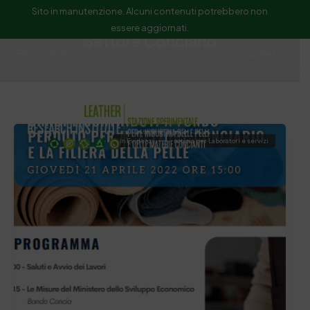
Sito in manutenzione. Alcuni contenuti potrebbero non
essere aggiornati.
Settore Conciario
ssip@ssip.it
Cerca
In Evidenza
notizia per Laboratori e servizi