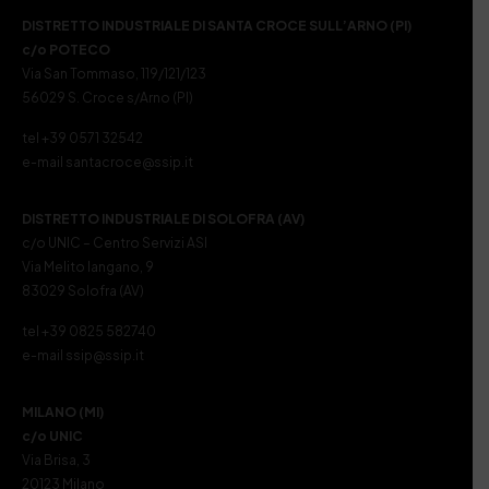
DISTRETTO INDUSTRIALE DI SANTA CROCE SULL’ARNO (PI)
c/o POTECO
Via San Tommaso, 119/121/123
56029 S. Croce s/Arno (PI)
tel +39 0571 32542
e-mail santacroce@ssip.it
DISTRETTO INDUSTRIALE DI SOLOFRA (AV)
c/o UNIC – Centro Servizi ASI
Via Melito Iangano, 9
83029 Solofra (AV)
tel +39 0825 582740
e-mail ssip@ssip.it
MILANO (MI)
c/o UNIC
Via Brisa, 3
20123 Milano