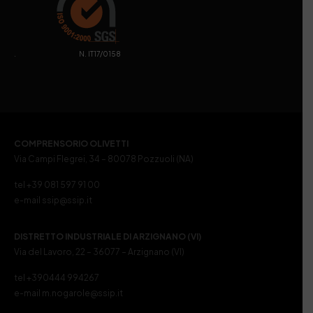
. N. IT17/0158
COMPRENSORIO OLIVETTI
Via Campi Flegrei, 34 – 80078 Pozzuoli (NA)
tel +39 081 597 91 00
e-mail ssip@ssip.it
DISTRETTO INDUSTRIALE DI ARZIGNANO (VI)
Via del Lavoro, 22 – 36077 – Arzignano (VI)
tel +390444 994267
e-mail m.nogarole@ssip.it