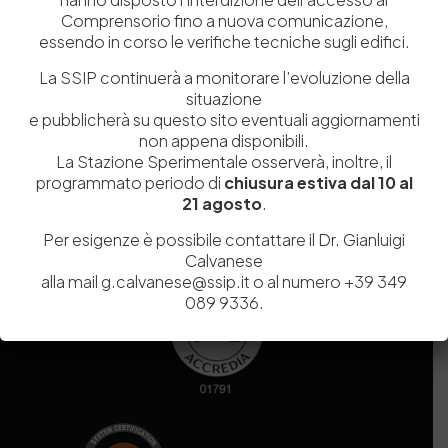
Comprensorio fino a nuova comunicazione,
essendo in corso le verifiche tecniche sugli edifici.
La SSIP continuerà a monitorare l’evoluzione della
Codice fiscale e Partita Iva
07936981211
situazione
Iscrizione REA
NA 920756
e pubblicherà su questo sito eventuali aggiornamenti
Codice di iscrizione all’Anagrafe Nazionale delle Ricerche del
non appena disponibili.
MIUR
000290_EIRI
La Stazione Sperimentale osserverà, inoltre, il
Capitale Sociale
Euro
9.690.240,00
programmato periodo di
chiusura estiva dal 10 al
Pec
stazionesperimentaleindustriapelli@legalmail.it
21 agosto
.
Sede legale
Via Campi Flegrei, 34 – 80078 Pozzuoli (NA) – Tel. +39
081 5979100
Per esigenze è possibile contattare il Dr. Gianluigi
Calvanese
alla mail g.calvanese@ssip.it o al numero +39 349
089 9336.