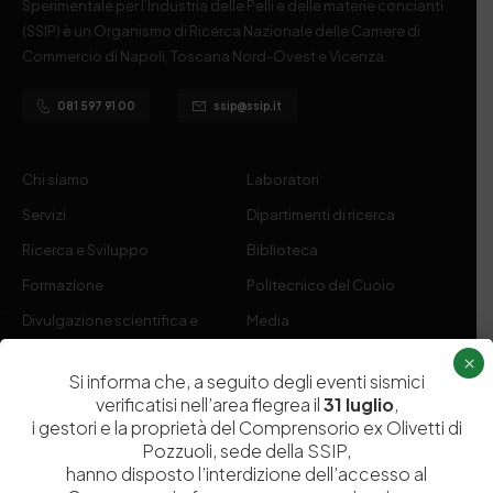
Sperimentale per l’Industria delle Pelli e delle materie concianti
(SSIP) è un Organismo di Ricerca Nazionale delle Camere di
Commercio di Napoli, Toscana Nord-Ovest e Vicenza.
081 597 91 00
ssip@ssip.it
Chi siamo
Laboratori
Servizi
Dipartimenti di ricerca
Ricerca e Sviluppo
Biblioteca
Formazione
Politecnico del Cuoio
Divulgazione scientifica e
Media
documentazione
×
Si informa che, a seguito degli eventi sismici
Tutela Whistleblowing
Contribuenti
verificatisi nell’area flegrea il
31 luglio
,
Amministrazione Trasparente
Contatti
i gestori e la proprietà del Comprensorio ex Olivetti di
Pozzuoli, sede della SSIP,
hanno disposto l’interdizione dell’accesso al