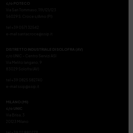
c/o POTECO
Via San Tommaso, 119/121/123
56029 S. Croce s/Arno (PI)
tel +39 0571 32542
e-mail santacroce@ssip.it
DISTRETTO INDUSTRIALE DI SOLOFRA (AV)
c/o UNIC – Centro Servizi ASI
Via Melito Iangano, 9
83029 Solofra (AV)
tel +39 0825 582740
e-mail ssip@ssip.it
MILANO (MI)
c/o UNIC
Via Brisa, 3
20123 Milano
tel +39 02 8807711