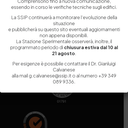
Comprensorio fino a nuova comunicazione,
essendo in corso le verifiche tecniche sugli edifici.
Codice fiscale e Partita Iva
07936981211
La SSIP continuerà a monitorare l’evoluzione della
Iscrizione REA
NA 920756
situazione
Codice di iscrizione all’Anagrafe Nazionale delle Ricerche del
e pubblicherà su questo sito eventuali aggiornamenti
MIUR
000290_EIRI
non appena disponibili.
Capitale Sociale
Euro
9.690.240,00
La Stazione Sperimentale osserverà, inoltre, il
Pec
stazionesperimentaleindustriapelli@legalmail.it
programmato periodo di
chiusura estiva dal 10 al
Sede legale
Via Campi Flegrei, 34 – 80078 Pozzuoli (NA) – Tel. +39
21 agosto
.
081 5979100
Per esigenze è possibile contattare il Dr. Gianluigi
Calvanese
alla mail g.calvanese@ssip.it o al numero +39 349
089 9336.