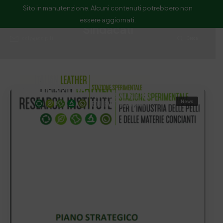
Sito in manutenzione. Alcuni contenuti potrebbero non
essere aggiornati.
Sindacati
ssip@ssip.it
Cerca
News