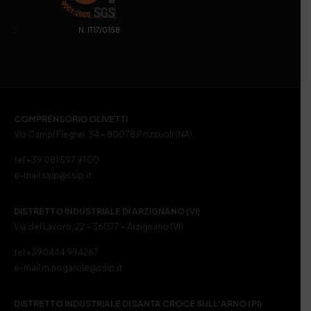
. N. IT17/0158
COMPRENSORIO OLIVETTI
Via Campi Flegrei, 34 – 80078 Pozzuoli (NA)
tel +39 081 597 91 00
e-mail ssip@ssip.it
DISTRETTO INDUSTRIALE DI ARZIGNANO (VI)
Via del Lavoro, 22 – 36077 – Arzignano (VI)
tel +390444 994267
e-mail m.nogarole@ssip.it
DISTRETTO INDUSTRIALE DI SANTA CROCE SULL’ARNO (PI)