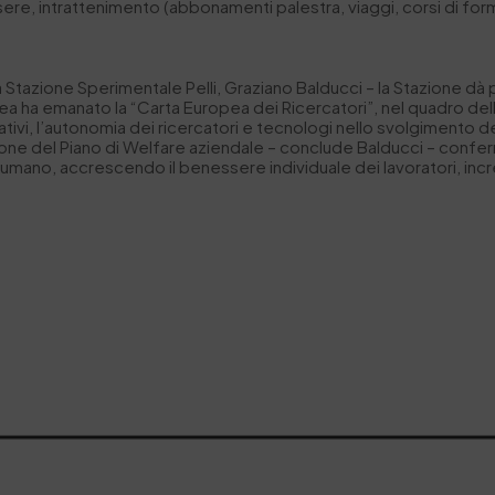
ssere, intrattenimento (abbonamenti palestra, viaggi, corsi di form
a Stazione Sperimentale Pelli, Graziano Balducci – la Stazione d
ha emanato la “Carta Europea dei Ricercatori”, nel quadro della 
zativi, l’autonomia dei ricercatori e tecnologi nello svolgimento de
uzione del Piano di Welfare aziendale – conclude Balducci – confer
e umano, accrescendo il benessere individuale dei lavoratori,
inc