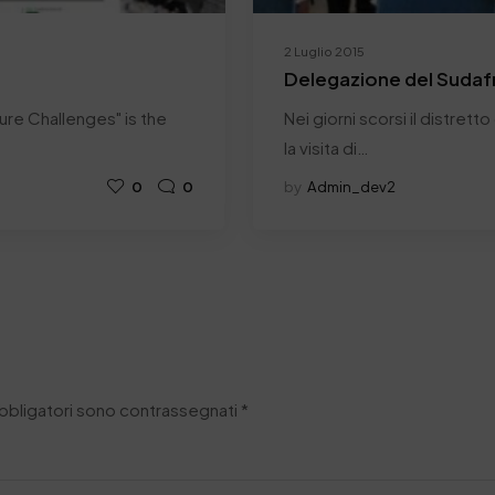
2 Luglio 2015
Delegazione del Sudafric
ure Challenges" is the
Nei giorni scorsi il distrett
la visita di…
0
0
by
Admin_dev2
obbligatori sono contrassegnati
*