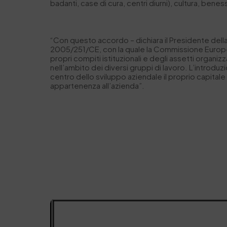
badanti, case di cura, centri diurni), cultura, bene
“Con questo accordo – dichiara il Presidente dell
2005/251/CE, con la quale la Commissione Europea 
propri compiti istituzionali e degli assetti organiz
nell’ambito dei diversi gruppi di lavoro. L’introd
centro dello sviluppo aziendale il proprio capital
appartenenza all’azienda”.