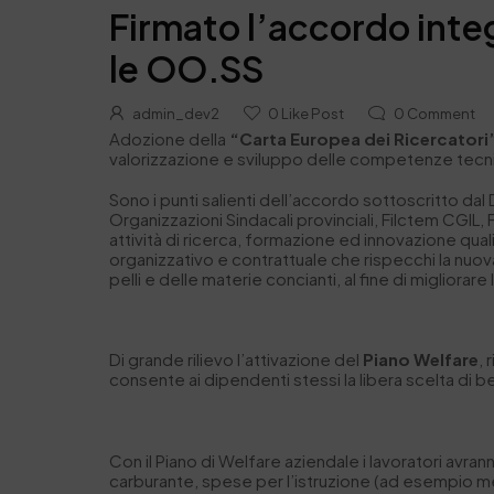
Firmato l’accordo integ
le OO.SS
admin_dev2
0
Like Post
0
Comment
Adozione della
“Carta Europea dei Ricercatori
valorizzazione e sviluppo delle competenze tecni
Sono i punti salienti dell’accordo sottoscritto dal
Organizzazioni Sindacali provinciali, Filctem CGIL, Fir
attività di ricerca, formazione ed innovazione qua
organizzativo e contrattuale che rispecchi la nuova
pelli e delle materie concianti, al fine di migliora
Di grande rilievo l’attivazione del
Piano Welfare
, 
consente ai dipendenti stessi la libera scelta di ben
Con il Piano di Welfare aziendale i lavoratori avra
carburante, spese per l’istruzione (ad esempio mensa