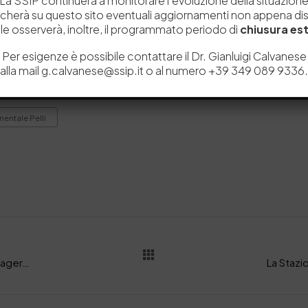
La SSIP continuerà a monitorare l’evoluzione della situazion
icherà su questo sito eventuali aggiornamenti non appena disp
e osserverà, inoltre, il programmato periodo di
chiusura est
Per esigenze è possibile contattare il Dr. Gianluigi Calvanese
alla mail g.calvanese@ssip.it o al numero +39 349 089 9336.
entale Pelli
Al via la nuova edizione di Green Leather Manager, promossa da Stazione Pelli con ITS Cosmo