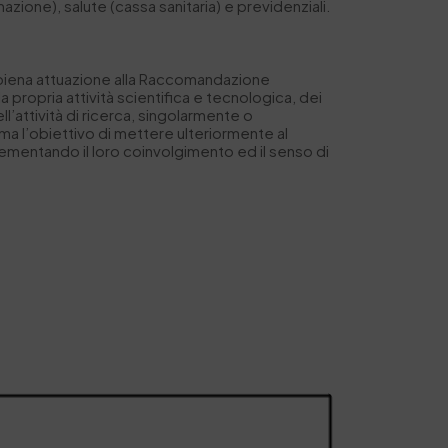
azione), salute (cassa sanitaria) e previdenziali.
à piena attuazione alla Raccomandazione
propria attività scientifica e tecnologica, dei
ll’attività di ricerca, singolarmente o
ma l’obiettivo di mettere ulteriormente al
rementando il loro coinvolgimento ed il senso di