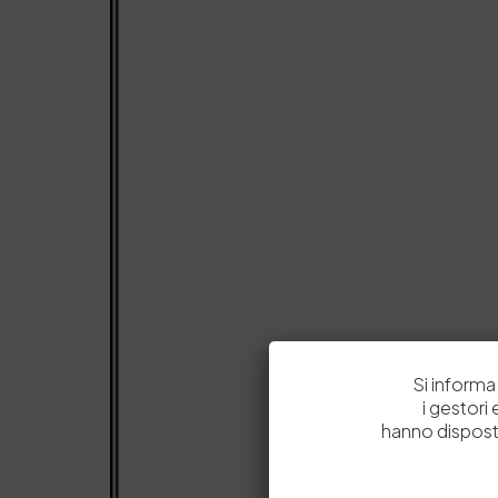
Si informa 
i gestori
hanno dispost