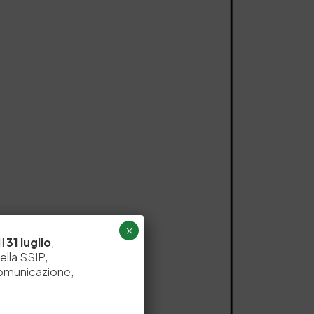
×
il
31 luglio
,
ella SSIP,
comunicazione,