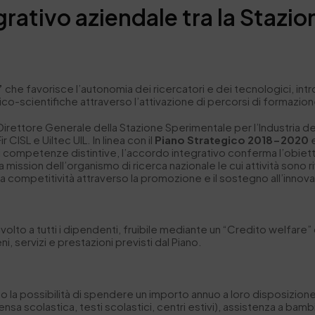
rativo aziendale tra la Stazio
”
che favorisce l’autonomia dei ricercatori e dei tecnologici, int
co-scientifiche attraverso l’attivazione di percorsi di formazi
 Direttore Generale della Stazione Sperimentale per l’Industria de
 CISL e Uiltec UIL. In linea con il
Piano Strategico 2018-2020
e
li competenze distintive, l’accordo integrativo conferma l’obiet
 mission dell’organismo di ricerca nazionale le cui attività sono r
re la competitività attraverso la promozione e il sostegno all’inno
rivolto a tutti i dipendenti, fruibile mediante un “Credito welfa
i, servizi e prestazioni previsti dal Piano.
nno la possibilità di spendere un importo annuo a loro disposizion
 scolastica, testi scolastici, centri estivi), assistenza a bambini