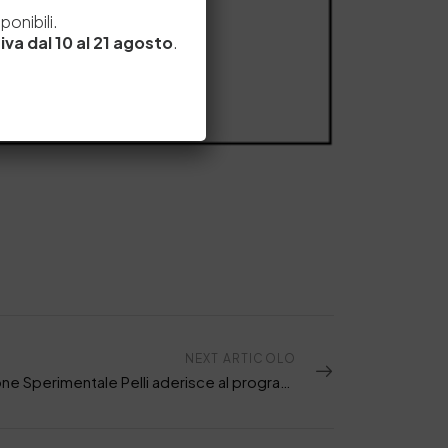
e
onibili.
iva dal 10 al 21 agosto
.
NEXT ARTICOLO
La Stazione Sperimentale Pelli aderisce al programma ZDHC Roadmap to Zero