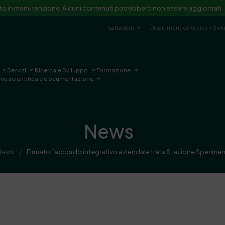
ito in manutenzione. Alcuni contenuti potrebbero non essere aggiornati.
Laboratori
Dipartimenti di Ricerca e Svi
Servizi
Ricerca e Sviluppo
Formazione
one scientifica e documentazione
News
News
Firmato l’accordo integrativo aziendale tra la Stazione Speriment
/