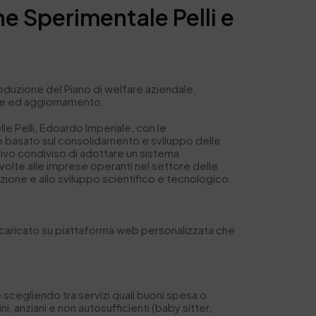
ne Sperimentale Pelli e
roduzione del Piano di welfare aziendale,
one ed aggiornamento.
lle Pelli, Edoardo Imperiale, con le
 basato sul consolidamento e sviluppo delle
tivo condiviso di adottare un sistema
ivolte alle imprese operanti nel settore delle
vazione e allo sviluppo scientifico e tecnologico.
re” caricato su piattaforma web personalizzata che
e scegliendo tra servizi quali buoni spesa o
, anziani e non autosufficienti (baby sitter,