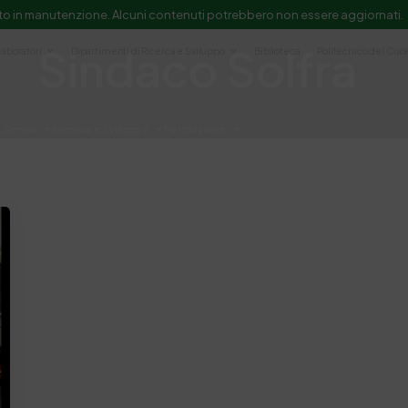
to in manutenzione. Alcuni contenuti potrebbero non essere aggiornati.
Sindaco Solfra
Laboratori
Dipartimenti di Ricerca e Sviluppo
Biblioteca
Politecnico del Cuo
Servizi
Ricerca e Sviluppo
Formazione
e scientifica e documentazione