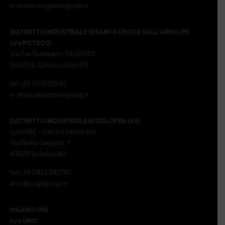
e-mail m.nogarole@ssip.it
DISTRETTO INDUSTRIALE DI SANTA CROCE SULL’ARNO (PI)
c/o POTECO
Via San Tommaso, 119/121/123
56029 S. Croce s/Arno (PI)
tel +39 0571 32542
e-mail santacroce@ssip.it
DISTRETTO INDUSTRIALE DI SOLOFRA (AV)
c/o UNIC – Centro Servizi ASI
Via Melito Iangano, 9
83029 Solofra (AV)
tel +39 0825 582740
e-mail ssip@ssip.it
MILANO (MI)
c/o UNIC