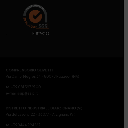
. N. IT17/0158
COMPRENSORIO OLIVETTI
Via Campi Flegrei, 34 – 80078 Pozzuoli (NA)
tel +39 081 597 91 00
e-mail ssip@ssip.it
DISTRETTO INDUSTRIALE DI ARZIGNANO (VI)
Via del Lavoro, 22 – 36077 – Arzignano (VI)
tel +390444 994267