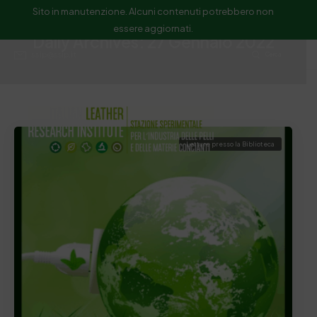
Sito in manutenzione. Alcuni contenuti potrebbero non
essere aggiornati.
Daily Archives: 27 Gennaio 2022
ssip@ssip.it
Cerca
Letture presso la Biblioteca