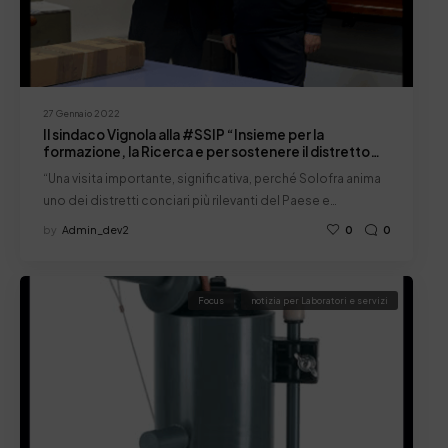
27 Gennaio 2022
Il sindaco Vignola alla #SSIP “Insieme per la
formazione, la Ricerca e per sostenere il distretto
conciario”
“Una visita importante, significativa, perché Solofra anima
uno dei distretti conciari più rilevanti del Paese e…
by
Admin_dev2
0
0
Focus
notizia per Laboratori e servizi