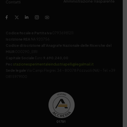
Amministrazione Trasparente
Contatti
Codice fiscale e Partita Iva
07936981211
Iscrizione REA
NA 920756
Codice di iscrizione all’Anagrafe Nazionale delle Ricerche del
MIUR
000290_EIRI
Capitale Sociale
Euro
9.690.240,00
Pec
stazionesperimentaleindustriapelli@legalmail.it
Sede legale
Via Campi Flegrei, 34 – 80078 Pozzuoli (NA) – Tel. +39
081 5979100