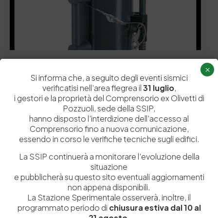
27 Gennaio 2022
×
Il campionamento delle acque di scarico: aspetti
Si informa che, a seguito degli eventi sismici
normativi e tecnici
verificatisi nell’area flegrea il
31 luglio
,
Il campionamento delle acque di scarico: aspetti
i gestori e la proprietà del Comprensorio ex Olivetti di
normativi e tecnici Il Decreto Legislativo 152/2006 e…
Pozzuoli, sede della SSIP,
hanno disposto l’interdizione dell’accesso al
by
Admin_dev2
0
0
Comprensorio fino a nuova comunicazione,
essendo in corso le verifiche tecniche sugli edifici.
La SSIP continuerà a monitorare l’evoluzione della
situazione
e pubblicherà su questo sito eventuali aggiornamenti
non appena disponibili.
La Stazione Sperimentale osserverà, inoltre, il
programmato periodo di
chiusura estiva dal 10 al
21 agosto
.