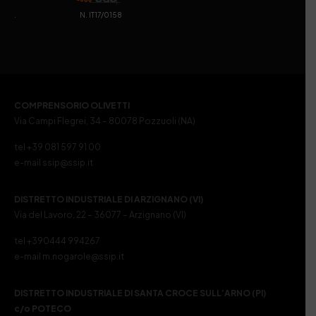
. N. IT17/0158
COMPRENSORIO OLIVETTI
Via Campi Flegrei, 34 – 80078 Pozzuoli (NA)
tel +39 081 597 91 00
e-mail ssip@ssip.it
DISTRETTO INDUSTRIALE DI ARZIGNANO (VI)
Via del Lavoro, 22 – 36077 – Arzignano (VI)
tel +390444 994267
e-mail m.nogarole@ssip.it
DISTRETTO INDUSTRIALE DI SANTA CROCE SULL’ARNO (PI)
c/o POTECO