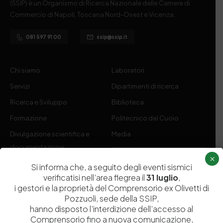
(SSIP) è un Organismo di Ricerca Nazionale delle Camere di
Commercio di Napoli, Toscana Nord-Ovest e Vicenza.
081 597 91 00
ssip@ssip.it
Chi siamo
Laboratori
Servizi
Dipartimenti di ricerca
Ricerca e Sviluppo
Biblioteca
Formazione
Politecnico del Cuoio
Divulgazione scientifica e
Media
documentazione
×
Tutela Whistleblowing
Contribuenti
Si informa che, a seguito degli eventi sismici
verificatisi nell’area flegrea il
31 luglio
,
Amministrazione Trasparente
Contatti
i gestori e la proprietà del Comprensorio ex Olivetti di
Pozzuoli, sede della SSIP,
hanno disposto l’interdizione dell’accesso al
Comprensorio fino a nuova comunicazione,