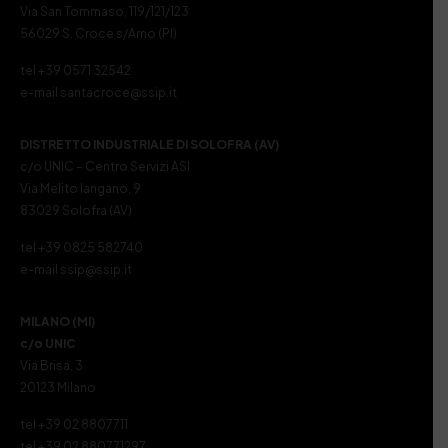
Via San Tommaso, 119/121/123
56029 S. Croce s/Arno (PI)
tel +39 0571 32542
e-mail santacroce@ssip.it
DISTRETTO INDUSTRIALE DI SOLOFRA (AV)
c/o UNIC – Centro Servizi ASI
Via Melito Iangano, 9
83029 Solofra (AV)
tel +39 0825 582740
e-mail ssip@ssip.it
MILANO (MI)
c/o UNIC
Via Brisa, 3
20123 Milano
tel +39 02 8807711
tel +39 02 880771297