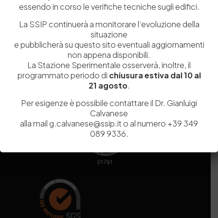
essendo in corso le verifiche tecniche sugli edifici.
Codice fiscale e Partita Iva
07936981211
Iscrizione REA
NA 920756
La SSIP continuerà a monitorare l’evoluzione della
Codice di iscrizione all’Anagrafe Nazionale delle Ricerche del
situazione
MIUR
000290_EIRI
e pubblicherà su questo sito eventuali aggiornamenti
Capitale Sociale
Euro
9.690.240,00
non appena disponibili.
La Stazione Sperimentale osserverà, inoltre, il
Pec
stazionesperimentaleindustriapelli@legalmail.it
programmato periodo di
chiusura estiva dal 10 al
Sede legale
Via Campi Flegrei, 34 – 80078 Pozzuoli (NA) – Tel. +39
21 agosto
.
081 5979100
Per esigenze è possibile contattare il Dr. Gianluigi
Calvanese
alla mail g.calvanese@ssip.it o al numero +39 349
089 9336.