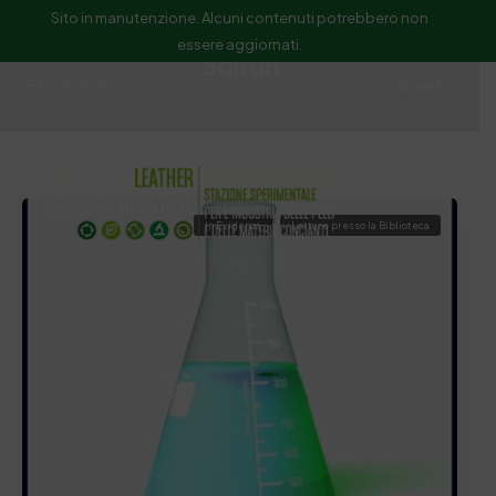
Sito in manutenzione. Alcuni contenuti potrebbero non
essere aggiornati.
Solfuri
ssip@ssip.it
Cerca
In Evidenza
Letture presso la Biblioteca