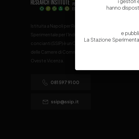
i gestori
hanno dispost
Istituita a Napoli per Regio Decreto nel 1885, la Stazi
e pubbl
Sperimentale per l’Industria delle Pelli e delle materie
La Stazione Sperimental
concianti (SSIP) è un Organismo di Ricerca Nazionale
delle Camere di Commercio di Napoli, Toscana Nord
Ovest e Vicenza.
081 597 91 00
ssip@ssip.it