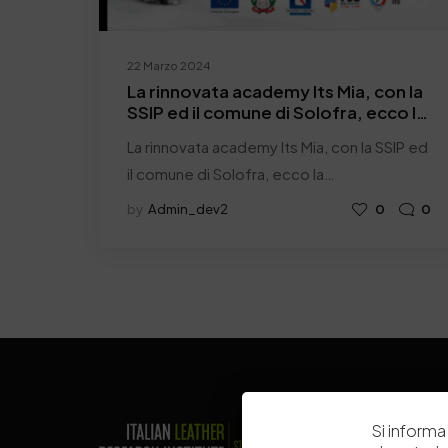
22 Marzo 2024
La rinnovata academy Its Mia, con la
SSIP ed il comune di Solofra, ecco la
formazione al servizio del distretto
La rinnovata academy Its Mia, con la SSIP ed
il comune di Solofra, ecco la…
by
Admin_dev2
0
0
Si informa 