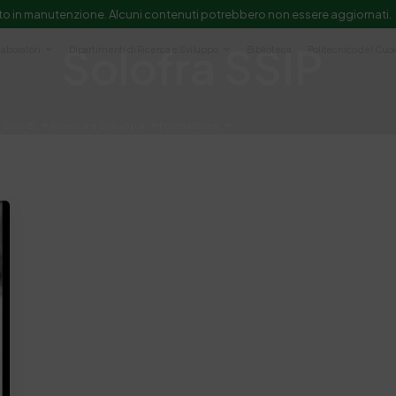
to in manutenzione. Alcuni contenuti potrebbero non essere aggiornati.
Solofra SSIP
Laboratori
Dipartimenti di Ricerca e Sviluppo
Biblioteca
Politecnico del Cuo
Servizi
Ricerca e Sviluppo
Formazione
e scientifica e documentazione