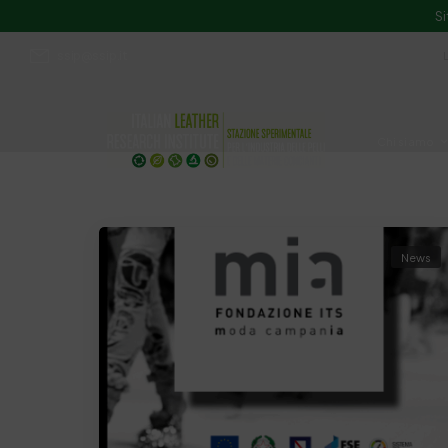
Si
ssip@ssip.it
Chi siamo
Divulgazion
News