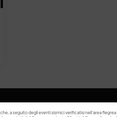
che, a seguito degli eventi sismici verificatisi nell’area flegrea 
Chi siamo
Laboratori