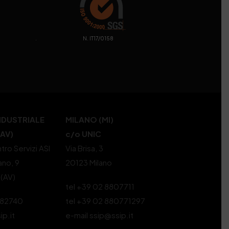
. N. IT17/0158
NDUSTRIALE
MILANO (MI)
(AV)
c/o UNIC
tro Servizi ASI
Via Brisa, 3
ano, 9
20123 Milano
 (AV)
tel +39 02 8807711
582740
tel +39 02 880771297
ip.it
e-mail ssip@ssip.it