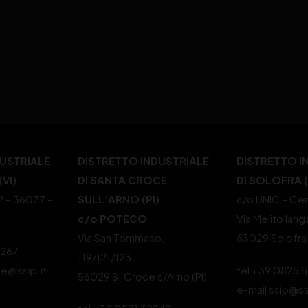
DUSTRIALE
DISTRETTO INDUSTRIALE
DISTRETTO I
VI)
DI SANTA CROCE
DI SOLOFRA 
22 – 36077 –
SULL’ARNO (PI)
c/o UNIC – Cen
c/o POTECO
Via Melito Iang
Via San Tommaso,
83029 Solofra
4267
119/121/123
le@ssip.it
tel +39 0825 
56029 S. Croce s/Arno (PI)
e-mail ssip@ss