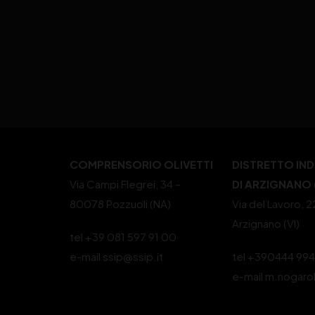
COMPRENSORIO OLIVETTI
DISTRETTO IN
Via Campi Flegrei, 34 –
DI ARZIGNANO (
80078 Pozzuoli (NA)
Via del Lavoro, 
Arzignano (VI)
tel +39 081 597 91 00
e-mail ssip@ssip.it
tel +390444 99
e-mail m.nogaro