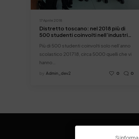
17 Aprile 2018
Distretto toscano: nel 2018 più di
500 studenti coinvolti nell’industria
conciaria
Più di 500 studenti coinvolti solo nell’anno
scolastico 201718, circa 5000 quelli che vi
hanno…
by
Admin_dev2
0
0
Si informa 