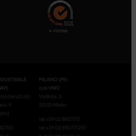
. N. IT17/0158
NDUSTRIALE
MILANO (MI)
(AV)
c/o UNIC
tro Servizi ASI
Via Brisa, 3
ano, 9
20123 Milano
 (AV)
tel +39 02 8807711
582740
tel +39 02 880771297
ip.it
e-mail ssip@ssip.it