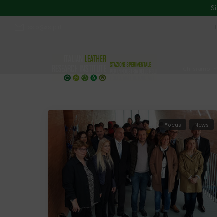
Si
ssip@ssip.it
Chi siamo
Divulgazion
Focus
News