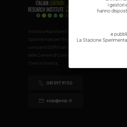
i gestori
hanno dispost
Istituita a Napoli per Regio Decreto nel 1885, la Stazi
e pubbl
Sperimentale per l’Industria delle Pelli e delle materie
La Stazione Sperimental
concianti (SSIP) è un Organismo di Ricerca Nazionale
delle Camere di Commercio di Napoli, Toscana Nord
Ovest e Vicenza.
081 597 91 00
ssip@ssip.it