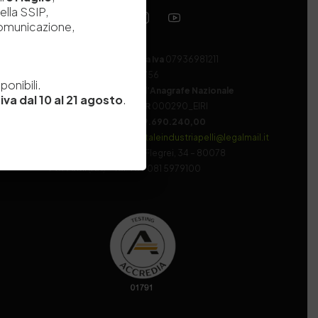
ella SSIP,
comunicazione,
Codice fiscale e Partita Iva
07936981211
e
Iscrizione REA
NA 920756
onibili.
Codice di iscrizione all’Anagrafe Nazionale
iva dal 10 al 21 agosto
.
delle Ricerche del MIUR
000290_EIRI
Capitale Sociale
Euro
9.690.240,00
Pec
stazionesperimentaleindustriapelli@legalmail.it
Sede legale
Via Campi Flegrei, 34 – 80078
Pozzuoli (NA) – Tel. +39 081 5979100