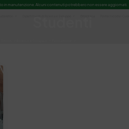
to in manutenzione. Alcuni contenuti potrebbero non essere aggiornati.
Studenti
Laboratori
Dipartimenti di Ricerca e Sviluppo
Biblioteca
Politecnico del Cuo
Servizi
Ricerca e Sviluppo
Formazione
e scientifica e documentazione