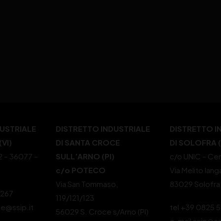
DUSTRIALE
DISTRETTO INDUSTRIALE
DISTRETTO I
VI)
DI SANTA CROCE
DI SOLOFRA 
22 – 36077 –
SULL’ARNO (PI)
c/o UNIC – Cen
c/o POTECO
Via Melito Iang
Via San Tommaso,
83029 Solofra
4267
119/121/123
le@ssip.it
tel +39 0825 
56029 S. Croce s/Arno (PI)
e-mail ssip@ss