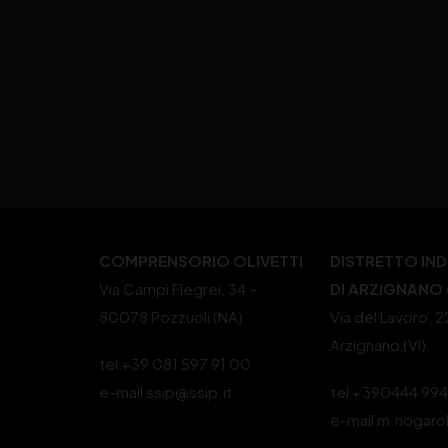
COMPRENSORIO OLIVETTI
DISTRETTO IN
Via Campi Flegrei, 34 –
DI ARZIGNANO (
80078 Pozzuoli (NA)
Via del Lavoro, 
Arzignano (VI)
tel +39 081 597 91 00
e-mail ssip@ssip.it
tel +390444 99
e-mail m.nogaro