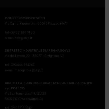
COMPRENSORIO OLIVETTI
Via Campi Flegrei, 34 – 80078 Pozzuoli (NA)
tel +39 081 597 91 00
e-mail ssip@ssip.it
DISTRETTO INDUSTRIALE DI ARZIGNANO (VI)
Via del Lavoro, 22 – 36077 – Arzignano (VI)
tel +390444 994267
e-mail m.nogarole@ssip.it
DISTRETTO INDUSTRIALE DI SANTA CROCE SULL’ARNO (PI)
c/o POTECO
Via San Tommaso, 119/121/123
56029 S. Croce s/Arno (PI)
tel +39 0571 32542