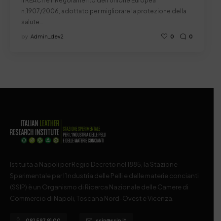
Il REACh è il Regolamento dell’Unione Europea
n.1907/2006, adottato per migliorare la protezione della
salute…
by
Admin_dev2
0
0
Istituita a Napoli per Regio Decreto nel 1885, la Stazione
Sperimentale per l’Industria delle Pelli e delle materie concianti
(SSIP) è un Organismo di Ricerca Nazionale delle Camere di
Commercio di Napoli, Toscana Nord-Ovest e Vicenza.
081 597 91 00
ssip@ssip.it