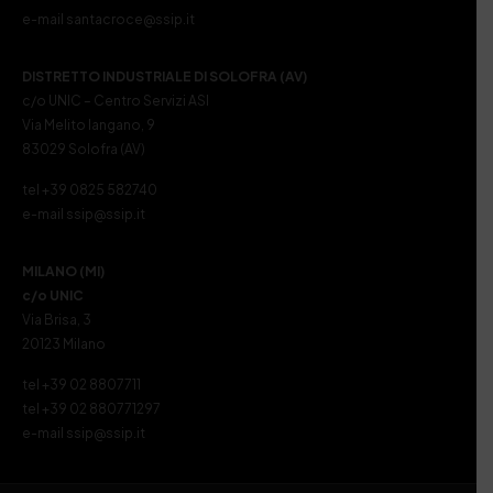
e-mail santacroce@ssip.it
DISTRETTO INDUSTRIALE DI SOLOFRA (AV)
c/o UNIC – Centro Servizi ASI
Via Melito Iangano, 9
83029 Solofra (AV)
tel +39 0825 582740
e-mail ssip@ssip.it
MILANO (MI)
c/o UNIC
Via Brisa, 3
20123 Milano
tel +39 02 8807711
tel +39 02 880771297
e-mail ssip@ssip.it