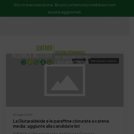
Sito in manutenzione. Alcuni contenuti potrebbero non
essere aggiornati.
SVHC
ssip@ssip.it
Cerca
Focus
Notizia per ricerca
23 Luglio 2021
La Glutaraldeide e le paraffine clorurate a catena
media: aggiunte alla candidate list