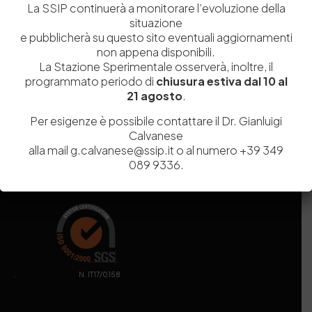
La SSIP continuerà a monitorare l’evoluzione della
MIUR
000290_EIRI
situazione
Capitale Sociale
Euro
9.690.240,00
e pubblicherà su questo sito eventuali aggiornamenti
Pec
stazionesperimentaleindustriapelli@legalmail.it
non appena disponibili.
Sede legale
Via Campi Flegrei, 34 – 80078 Pozzuoli (NA) – Tel. +39
La Stazione Sperimentale osserverà, inoltre, il
081 5979100
programmato periodo di
chiusura estiva dal 10 al
21 agosto
.
Per esigenze è possibile contattare il Dr. Gianluigi
Calvanese
alla mail g.calvanese@ssip.it o al numero +39 349
089 9336.
. N. IT17/0158