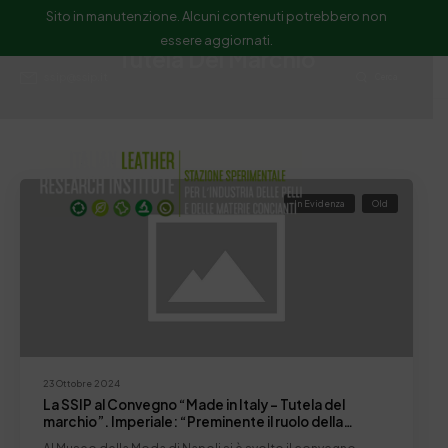
Sito in manutenzione. Alcuni contenuti potrebbero non
essere aggiornati.
Tutela Del Marchio
ssip@ssip.it
Cerca
In Evidenza
Old
23 Ottobre 2024
La SSIP al Convegno “Made in Italy – Tutela del
marchio”. Imperiale: “Preminente il ruolo della
ricerca nella tutela del prodotto italiano”