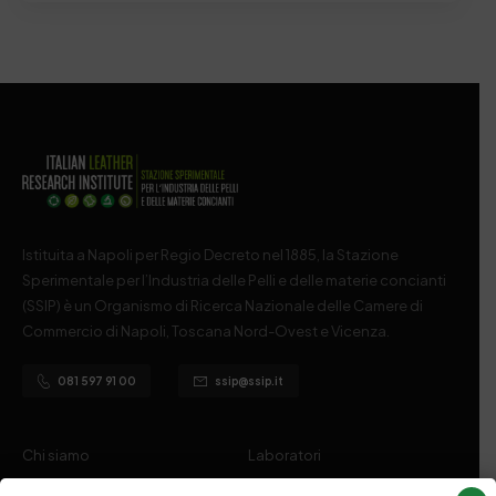
Istituita a Napoli per Regio Decreto nel 1885, la Stazione
Sperimentale per l’Industria delle Pelli e delle materie concianti
(SSIP) è un Organismo di Ricerca Nazionale delle Camere di
Commercio di Napoli, Toscana Nord-Ovest e Vicenza.
081 597 91 00
ssip@ssip.it
Chi siamo
Laboratori
Servizi
Dipartimenti di ricerca