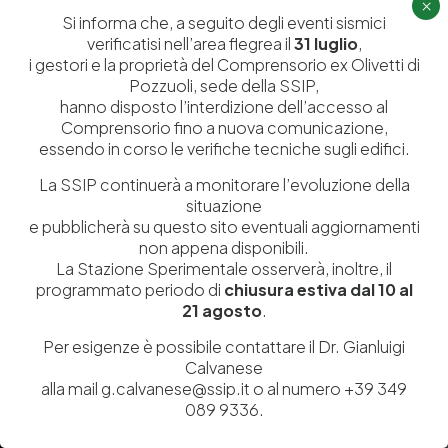
×
Si informa che, a seguito degli eventi sismici
Ricerca e Sviluppo
Biblioteca
verificatisi nell’area flegrea il
31 luglio
,
Formazione
Politecnico del Cuoio
i gestori e la proprietà del Comprensorio ex Olivetti di
Pozzuoli, sede della SSIP,
Divulgazione scientifica e
Media
hanno disposto l’interdizione dell’accesso al
documentazione
Comprensorio fino a nuova comunicazione,
essendo in corso le verifiche tecniche sugli edifici.
Tutela Whistleblowing
Contribuenti
Amministrazione Trasparente
Contatti
La SSIP continuerà a monitorare l’evoluzione della
situazione
e pubblicherà su questo sito eventuali aggiornamenti
non appena disponibili.
La Stazione Sperimentale osserverà, inoltre, il
programmato periodo di
chiusura estiva dal 10 al
Codice fiscale e Partita Iva
07936981211
21 agosto
.
Iscrizione REA
NA 920756
Codice di iscrizione all’Anagrafe Nazionale delle Ricerche del
Per esigenze è possibile contattare il Dr. Gianluigi
MIUR
000290_EIRI
Calvanese
Capitale Sociale
Euro
9.690.240,00
alla mail g.calvanese@ssip.it o al numero +39 349
Pec
stazionesperimentaleindustriapelli@legalmail.it
089 9336.
Sede legale
Via Campi Flegrei, 34 – 80078 Pozzuoli (NA) – Tel. +39
081 5979100