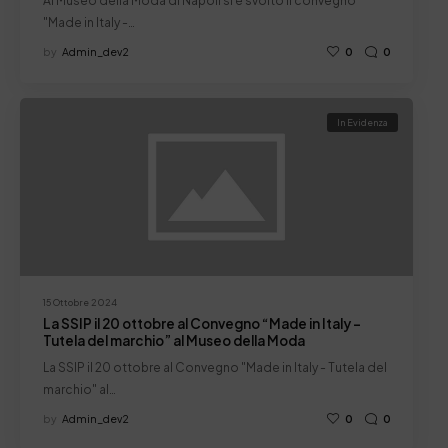
Al Museo della Moda di Napoli si è svolto il convegno
"Made in Italy -…
by
Admin_dev2
0
0
In Evidenza
15 Ottobre 2024
La SSIP il 20 ottobre al Convegno “Made in Italy –
Tutela del marchio” al Museo della Moda
La SSIP il 20 ottobre al Convegno "Made in Italy - Tutela del
marchio" al…
by
Admin_dev2
0
0