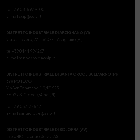
tel +39 081 597 91 00
e-mail ssip@ssip.it
DISTRETTO INDUSTRIALE DI ARZIGNANO (VI)
Via del Lavoro, 22 – 36077 – Arzignano (VI)
tel +390444 994267
e-mail m.nogarole@ssip.it
DISTRETTO INDUSTRIALE DI SANTA CROCE SULL’ARNO (PI)
c/o POTECO
Via San Tommaso, 119/121/123
56029 S. Croce s/Arno (PI)
tel +39 0571 32542
e-mail santacroce@ssip.it
DISTRETTO INDUSTRIALE DI SOLOFRA (AV)
c/o UNIC – Centro Servizi ASI