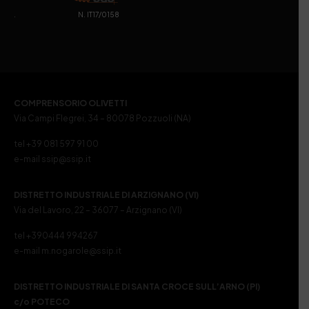
. N. IT17/0158
COMPRENSORIO OLIVETTI
Via Campi Flegrei, 34 – 80078 Pozzuoli (NA)
tel +39 081 597 91 00
e-mail ssip@ssip.it
DISTRETTO INDUSTRIALE DI ARZIGNANO (VI)
Via del Lavoro, 22 – 36077 – Arzignano (VI)
tel +390444 994267
e-mail m.nogarole@ssip.it
DISTRETTO INDUSTRIALE DI SANTA CROCE SULL’ARNO (PI)
c/o POTECO