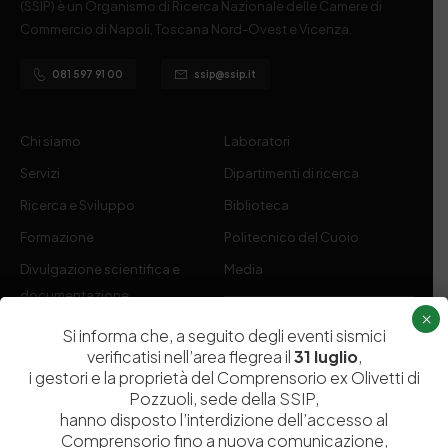
(SSIP) è un Organismo di Ricerca Nazionale delle Camere di
Commercio di Napoli, Toscana Nord-Ovest e Vicenza.
081 597 91 00
ssip@ssip.it
Chi siamo
Laboratori
Servizi
Dipartimenti di ricerca
Ricerca e Sviluppo
Biblioteca
Formazione
Politecnico del Cuoio
Divulgazione scientifica e
Media
documentazione
×
Tutela Whistleblowing
Contribuenti
Si informa che, a seguito degli eventi sismici
verificatisi nell’area flegrea il
31 luglio
,
Amministrazione Trasparente
Contatti
i gestori e la proprietà del Comprensorio ex Olivetti di
Pozzuoli, sede della SSIP,
hanno disposto l’interdizione dell’accesso al
Comprensorio fino a nuova comunicazione,