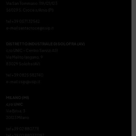
Via San Tommaso, 119/121/123
56029 S. Croce s/Arno (PI)
tel +39 0571 32542
e-mail santacroce@ssip.it
DISTRETTO INDUSTRIALE DI SOLOFRA (AV)
c/o UNIC – Centro Servizi ASI
Via Melito Iangano, 9
83029 Solofra (AV)
tel +39 0825 582740
e-mail ssip@ssip.it
MILANO (MI)
c/o UNIC
Via Brisa, 3
20123 Milano
tel +39 02 8807711
tel +39 02 880771297