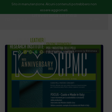
Sito in manutenzione. Alcuni contenuti potrebbero non
essere aggiornati.
Università Di Pisa
ssip@ssip.it
Cerca
In Evidenza
Letture presso la Biblioteca