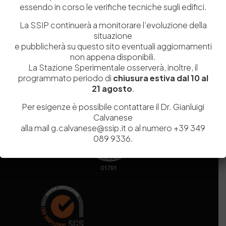
essendo in corso le verifiche tecniche sugli edifici.
Codice fiscale e Partita Iva
07936981211
Iscrizione REA
NA 920756
La SSIP continuerà a monitorare l’evoluzione della
Codice di iscrizione all’Anagrafe Nazionale delle Ricerche del
situazione
MIUR
000290_EIRI
e pubblicherà su questo sito eventuali aggiornamenti
Capitale Sociale
Euro
9.690.240,00
non appena disponibili.
La Stazione Sperimentale osserverà, inoltre, il
Pec
stazionesperimentaleindustriapelli@legalmail.it
programmato periodo di
chiusura estiva dal 10 al
Sede legale
Via Campi Flegrei, 34 – 80078 Pozzuoli (NA) – Tel. +39
21 agosto
.
081 5979100
Per esigenze è possibile contattare il Dr. Gianluigi
Calvanese
alla mail g.calvanese@ssip.it o al numero +39 349
089 9336.