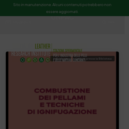
Sito in manutenzione. Alcuni contenuti potrebbero non
essere aggiornati.
UNPAC
ssip@ssip.it
Cerca
In Evidenza
Letture presso la Biblioteca