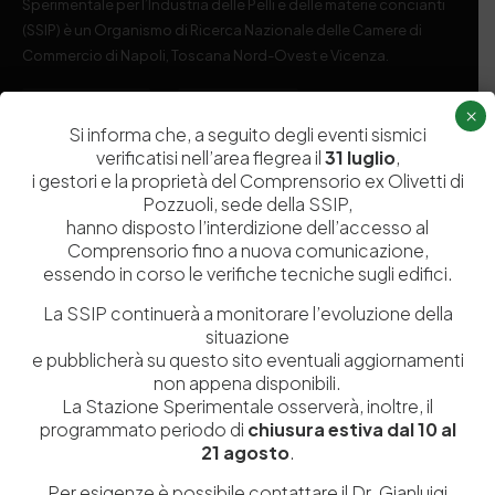
Sperimentale per l’Industria delle Pelli e delle materie concianti
(SSIP) è un Organismo di Ricerca Nazionale delle Camere di
Commercio di Napoli, Toscana Nord-Ovest e Vicenza.
081 597 91 00
ssip@ssip.it
×
Si informa che, a seguito degli eventi sismici
verificatisi nell’area flegrea il
31 luglio
,
i gestori e la proprietà del Comprensorio ex Olivetti di
Chi siamo
Laboratori
Pozzuoli, sede della SSIP,
Servizi
Dipartimenti di ricerca
hanno disposto l’interdizione dell’accesso al
Comprensorio fino a nuova comunicazione,
Ricerca e Sviluppo
Biblioteca
essendo in corso le verifiche tecniche sugli edifici.
Formazione
Politecnico del Cuoio
La SSIP continuerà a monitorare l’evoluzione della
Divulgazione scientifica e
Media
situazione
documentazione
e pubblicherà su questo sito eventuali aggiornamenti
non appena disponibili.
Tutela Whistleblowing
Contribuenti
La Stazione Sperimentale osserverà, inoltre, il
Amministrazione Trasparente
Contatti
programmato periodo di
chiusura estiva dal 10 al
21 agosto
.
Per esigenze è possibile contattare il Dr. Gianluigi