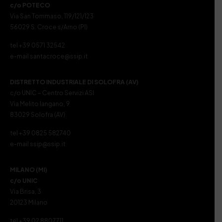
c/o POTECO
Via San Tommaso, 119/121/123
56029 S. Croce s/Arno (PI)
tel +39 0571 32542
e-mail santacroce@ssip.it
DISTRETTO INDUSTRIALE DI SOLOFRA (AV)
c/o UNIC – Centro Servizi ASI
Via Melito Iangano, 9
83029 Solofra (AV)
tel +39 0825 582740
e-mail ssip@ssip.it
MILANO (MI)
c/o UNIC
Via Brisa, 3
20123 Milano
tel +39 02 8807711