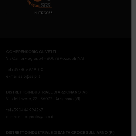
. N. IT17/0158
COMPRENSORIO OLIVETTI
Via Campi Flegrei, 34 – 80078 Pozzuoli (NA)
tel +39 081 597 91 00
e-mail ssip@ssip.it
DISTRETTO INDUSTRIALE DI ARZIGNANO (VI)
Via del Lavoro, 22 – 36077 – Arzignano (VI)
tel +390444 994267
e-mail m.nogarole@ssip.it
DISTRETTO INDUSTRIALE DI SANTA CROCE SULL’ARNO (PI)