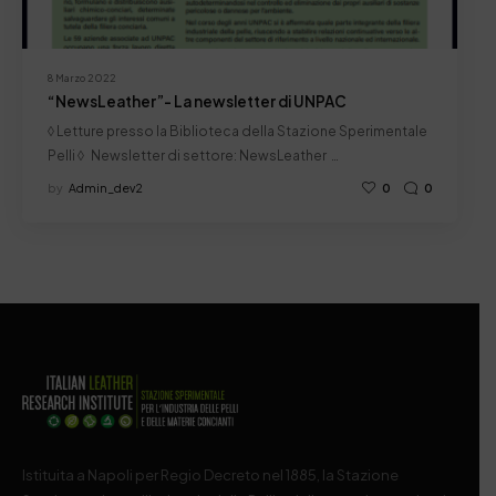
8 Marzo 2022
“NewsLeather”- La newsletter di UNPAC
◊ Letture presso la Biblioteca della Stazione Sperimentale
Pelli ◊ Newsletter di settore: NewsLeather …
by
Admin_dev2
0
0
Istituita a Napoli per Regio Decreto nel 1885, la Stazione