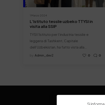
1 Marzo 2024
L’Istituto tessile uzbeko TTYSI in
visita alla SSIP
TYSI l’Istituto per l’industria tessile e
leggera di Tashkent, Capitale
dell’Uzbekistan, ha fatto vista alla…
by
Admin_dev2
0
0
Si informa 