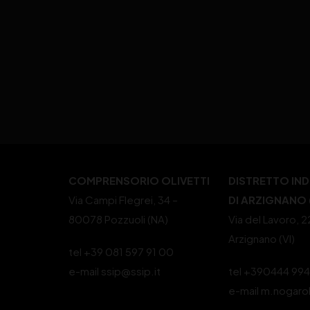
COMPRENSORIO OLIVETTI
DISTRETTO IN
Via Campi Flegrei, 34 –
DI ARZIGNANO (
80078 Pozzuoli (NA)
Via del Lavoro, 
Arzignano (VI)
tel +39 081 597 91 00
e-mail ssip@ssip.it
tel +390444 99
e-mail m.nogaro