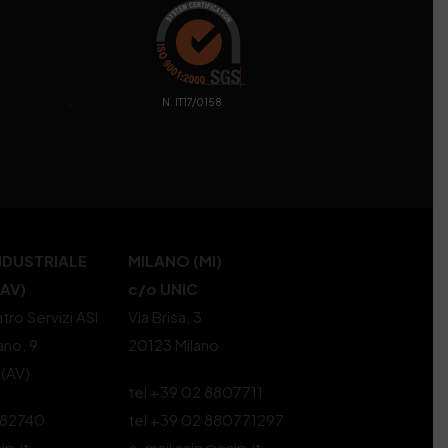
. N. IT17/0158
NDUSTRIALE
MILANO (MI)
(AV)
c/o UNIC
tro Servizi ASI
Via Brisa, 3
ano, 9
20123 Milano
 (AV)
tel +39 02 8807711
582740
tel +39 02 880771297
ip.it
e-mail ssip@ssip.it