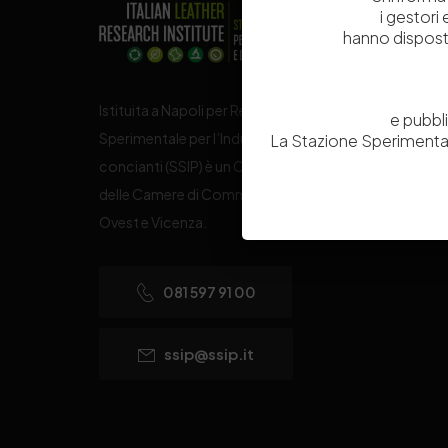
i gestori
hanno dispost
Istituita a Napoli per Regio Decreto nel 1885, la Stazi
e pubbl
Sperimentale per l’Industria delle Pelli e delle materie
La Stazione Sperimental
concianti (SSIP) è un Organismo di Ricerca Nazionale
delle Camere di Commercio di Napoli, Toscana Nord
Ovest e Vicenza.
081 597 91 00
ssip@ssip.it