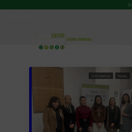
Si
ssip@ssip.it
Chi siamo
Divulgazion
In Evidenza
News