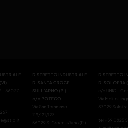
DUSTRIALE
DISTRETTO INDUSTRIALE
DISTRETTO I
VI)
DI SANTA CROCE
DI SOLOFRA 
22 – 36077 –
SULL’ARNO (PI)
c/o UNIC – Cen
c/o POTECO
Via Melito Iang
Via San Tommaso,
83029 Solofra
4267
119/121/123
le@ssip.it
tel +39 0825 
56029 S. Croce s/Arno (PI)
e-mail ssip@ss