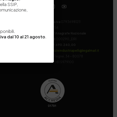
ella SSIP,
comunicazione,
Codice fiscale e Partita Iva
07936981211
e
Iscrizione REA
NA 920756
onibili.
Codice di iscrizione all’Anagrafe Nazionale
iva dal 10 al 21 agosto
.
delle Ricerche del MIUR
000290_EIRI
Capitale Sociale
Euro
9.690.240,00
Pec
stazionesperimentaleindustriapelli@legalmail.it
Sede legale
Via Campi Flegrei, 34 – 80078
Pozzuoli (NA) – Tel. +39 081 5979100