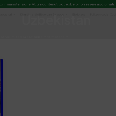
to in manutenzione. Alcuni contenuti potrebbero non essere aggiornati.
Uzbekistan
Laboratori
Dipartimenti di Ricerca e Sviluppo
Biblioteca
Politecnico del Cuo
Servizi
Ricerca e Sviluppo
Formazione
e scientifica e documentazione