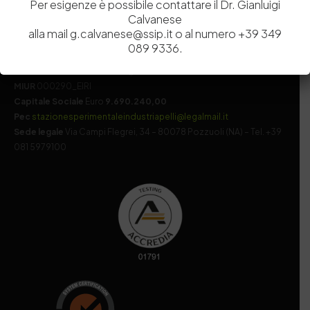
Per esigenze è possibile contattare il Dr. Gianluigi
Calvanese
alla mail g.calvanese@ssip.it o al numero +39 349
Codice fiscale e Partita Iva
07936981211
089 9336.
Iscrizione REA
NA 920756
Codice di iscrizione all’Anagrafe Nazionale delle Ricerche del
MIUR
000290_EIRI
Capitale Sociale
Euro
9.690.240,00
Pec
stazionesperimentaleindustriapelli@legalmail.it
Sede legale
Via Campi Flegrei, 34 – 80078 Pozzuoli (NA) – Tel. +39
081 5979100