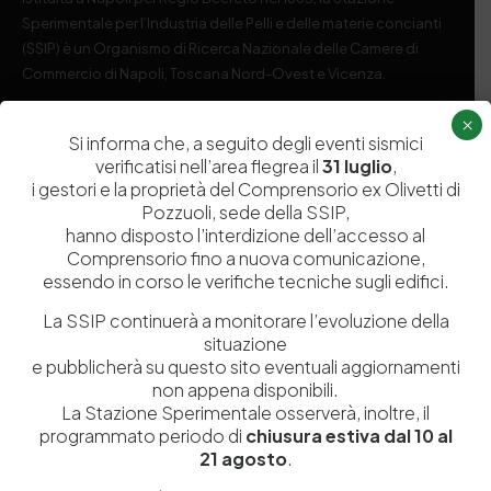
Sperimentale per l’Industria delle Pelli e delle materie concianti
(SSIP) è un Organismo di Ricerca Nazionale delle Camere di
Commercio di Napoli, Toscana Nord-Ovest e Vicenza.
×
081 597 91 00
ssip@ssip.it
Si informa che, a seguito degli eventi sismici
verificatisi nell’area flegrea il
31 luglio
,
i gestori e la proprietà del Comprensorio ex Olivetti di
Chi siamo
Laboratori
Pozzuoli, sede della SSIP,
Servizi
Dipartimenti di ricerca
hanno disposto l’interdizione dell’accesso al
Comprensorio fino a nuova comunicazione,
Ricerca e Sviluppo
Biblioteca
essendo in corso le verifiche tecniche sugli edifici.
Formazione
Politecnico del Cuoio
La SSIP continuerà a monitorare l’evoluzione della
Divulgazione scientifica e
Media
situazione
e pubblicherà su questo sito eventuali aggiornamenti
documentazione
non appena disponibili.
Tutela Whistleblowing
Contribuenti
La Stazione Sperimentale osserverà, inoltre, il
Amministrazione Trasparente
programmato periodo di
chiusura estiva dal 10 al
Contatti
21 agosto
.