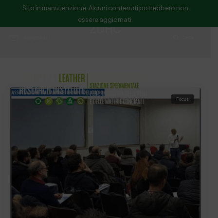
Sito in manutenzione. Alcuni contenuti potrebbero non
essere aggiornati.
ZDHC
ssip@ssip.it
Cerca
Focus