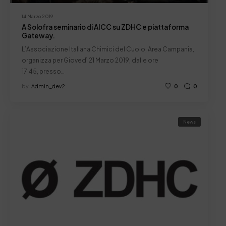
14 Marzo 2019
A Solofra seminario di AICC su ZDHC e piattaforma
Gateway.
L’Associazione Italiana Chimici del Cuoio, Area Campania,
organizza per Giovedì 21 Marzo 2019, dalle ore
17:45, presso…
by
Admin_dev2
0
0
News