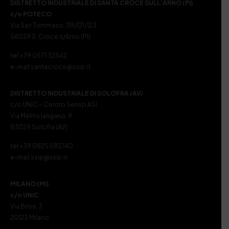
DISTRETTO INDUSTRIALE DI SANTA CROCE SULL’ARNO (PI)
c/o POTECO
Via San Tommaso, 119/121/123
56029 S. Croce s/Arno (PI)
tel +39 0571 32542
e-mail santacroce@ssip.it
DISTRETTO INDUSTRIALE DI SOLOFRA (AV)
c/o UNIC – Centro Servizi ASI
Via Melito Iangano, 9
83029 Solofra (AV)
tel +39 0825 582740
e-mail ssip@ssip.it
MILANO (MI)
c/o UNIC
Via Brisa, 3
20123 Milano