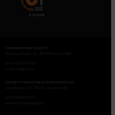
. N. IT17/0158
COMPRENSORIO OLIVETTI
Via Campi Flegrei, 34 – 80078 Pozzuoli (NA)
tel +39 081 597 91 00
e-mail ssip@ssip.it
DISTRETTO INDUSTRIALE DI ARZIGNANO (VI)
Via del Lavoro, 22 – 36077 – Arzignano (VI)
tel +390444 994267
e-mail m.nogarole@ssip.it