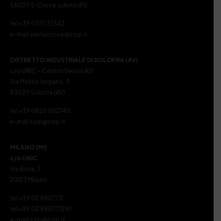
56029 S. Croce s/Arno (PI)
tel +39 0571 32542
e-mail santacroce@ssip.it
DISTRETTO INDUSTRIALE DI SOLOFRA (AV)
c/o UNIC – Centro Servizi ASI
Via Melito Iangano, 9
83029 Solofra (AV)
tel +39 0825 582740
e-mail ssip@ssip.it
MILANO (MI)
c/o UNIC
Via Brisa, 3
20123 Milano
tel +39 02 8807711
tel +39 02 880771297
e-mail ssip@ssip.it