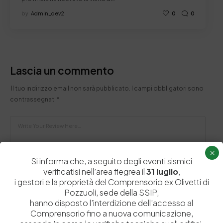
by
Admin_dev2
0
0
Lascia un commento
Il tuo indirizzo email non sarà pubblicato.
I campi obbligatori sono
contrassegnati
*
×
Si informa che, a seguito degli eventi sismici
verificatisi nell’area flegrea il
31 luglio
,
i gestori e la proprietà del Comprensorio ex Olivetti di
Pozzuoli, sede della SSIP,
hanno disposto l’interdizione dell’accesso al
Comprensorio fino a nuova comunicazione,