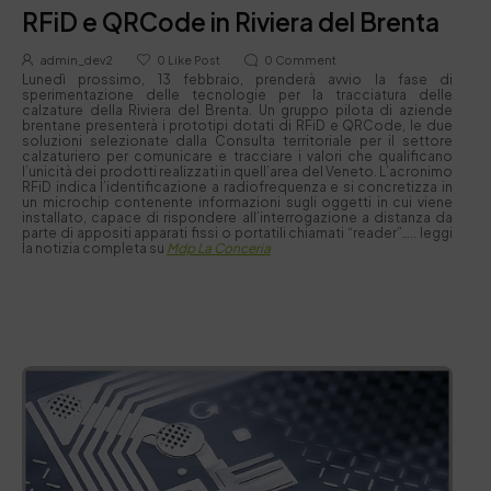
RFiD e QRCode in Riviera del Brenta
admin_dev2
0
Like Post
0
Comment
Lunedì prossimo, 13 febbraio, prenderà avvio la fase di
sperimentazione delle tecnologie per la tracciatura delle
calzature della Riviera del Brenta. Un gruppo pilota di aziende
brentane presenterà i prototipi dotati di RFiD e QRCode, le due
soluzioni selezionate dalla Consulta territoriale per il settore
calzaturiero per comunicare e tracciare i valori che qualificano
l’unicità dei prodotti realizzati in quell’area del Veneto. L’acronimo
RFiD indica l’identificazione a radiofrequenza e si concretizza in
un microchip contenente informazioni sugli oggetti in cui viene
installato, capace di rispondere all’interrogazione a distanza da
parte di appositi apparati fissi o portatili chiamati “reader”….. leggi
la notizia completa su
Mdp La Conceria