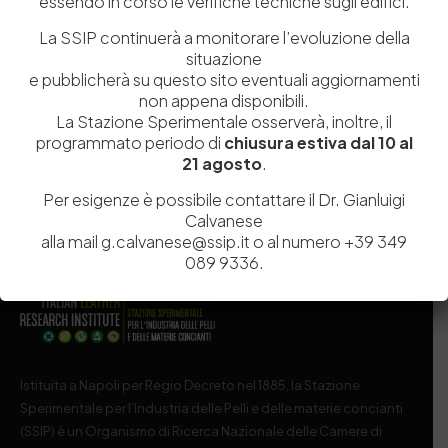
essendo in corso le verifiche tecniche sugli edifici.
La SSIP continuerà a monitorare l’evoluzione della
Salva il mio nome, email e sito web in questo browser per la
situazione
prossima volta che commento.
e pubblicherà su questo sito eventuali aggiornamenti
non appena disponibili.
La Stazione Sperimentale osserverà, inoltre, il
Post Comment
programmato periodo di
chiusura estiva dal 10 al
21 agosto
.
Per esigenze è possibile contattare il Dr. Gianluigi
Calvanese
alla mail g.calvanese@ssip.it o al numero +39 349
089 9336.
Istituita a Napoli per Regio Decreto nel 1885, la Stazione
Sperimentale per l’Industria delle Pelli e delle materie concianti
(SSIP) è un Organismo di Ricerca Nazionale delle Camere di