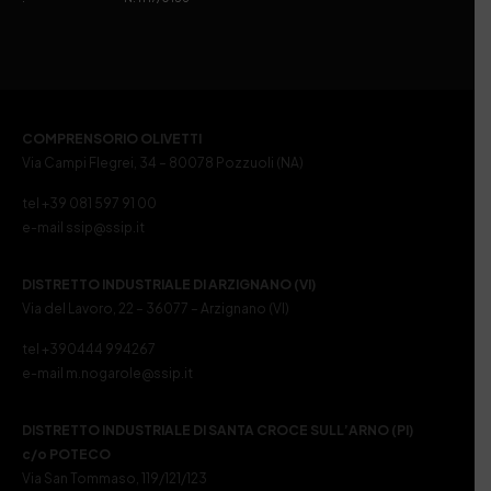
COMPRENSORIO OLIVETTI
Via Campi Flegrei, 34 – 80078 Pozzuoli (NA)
tel +39 081 597 91 00
e-mail ssip@ssip.it
DISTRETTO INDUSTRIALE DI ARZIGNANO (VI)
Via del Lavoro, 22 – 36077 – Arzignano (VI)
tel +390444 994267
e-mail m.nogarole@ssip.it
DISTRETTO INDUSTRIALE DI SANTA CROCE SULL’ARNO (PI)
c/o POTECO
Via San Tommaso, 119/121/123