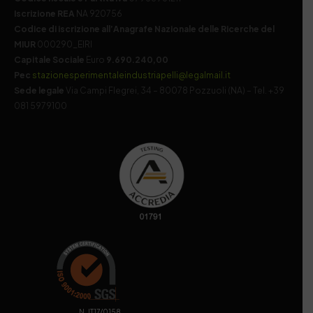
Iscrizione REA
NA 920756
Codice di iscrizione all’Anagrafe Nazionale delle Ricerche del
MIUR
000290_EIRI
Capitale Sociale
Euro
9.690.240,00
Pec
stazionesperimentaleindustriapelli@legalmail.it
Sede legale
Via Campi Flegrei, 34 – 80078 Pozzuoli (NA) – Tel. +39
081 5979100
. N. IT17/0158