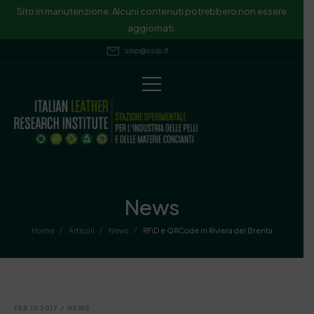
Sito in manutenzione. Alcuni contenuti potrebbero non essere
aggiornati.
ssip@ssip.it
News
/
/
/
Home
Articoli
News
RFiD e QRCode in Riviera del Brenta
FEB 10 2017
/
NEWS