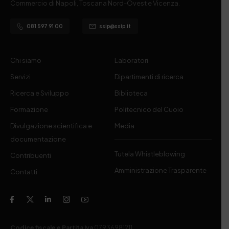
Commercio di Napoli, Toscana Nord-Ovest e Vicenza.
081 597 91 00
ssip@ssip.it
Chi siamo
Laboratori
Servizi
Dipartimenti di ricerca
Ricerca e Sviluppo
Biblioteca
Formazione
Politecnico del Cuoio
Divulgazione scientifica e
Media
documentazione
Tutela Whistleblowing
Contribuenti
Amministrazione Trasparente
Contatti
Codice fiscale e Partita Iva
07936981211