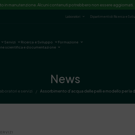
ito in manutenzione. Alcuni contenuti potrebbero non essere aggiornati.
Laboratori
Dipartimenti di Ricerca e Svi
Servizi
Ricerca e Sviluppo
Formazione
one scientifica e documentazione
News
aboratori e servizi
Assorbimento d’acqua delle pelli e modello per la
/
ERVIZI