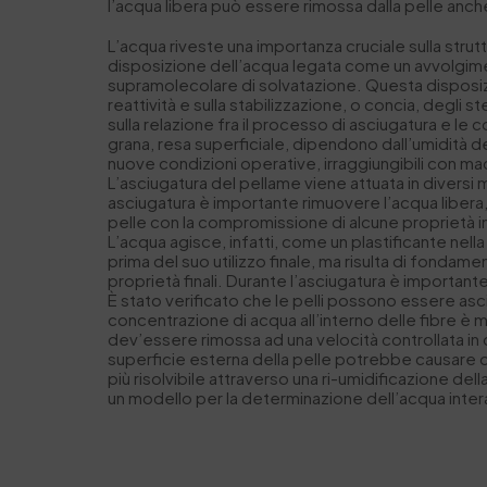
l’acqua libera può essere rimossa dalla pelle an
L’acqua riveste una importanza cruciale sulla stru
disposizione dell’acqua legata come un avvolgiment
supramolecolare di solvatazione. Questa disposizi
reattività e sulla stabilizzazione, o concia, degli
sulla relazione fra il processo di asciugatura e l
grana, resa superficiale, dipendono dall’umidità de
nuove condizioni operative, irraggiungibili con mac
L’asciugatura del pellame viene attuata in diversi 
asciugatura è importante rimuovere l’acqua libera, 
pelle con la compromissione di alcune proprietà imp
L’acqua agisce, infatti, come un plastificante nel
prima del suo utilizzo finale, ma risulta di fond
proprietà finali. Durante l’asciugatura è importante, 
È stato verificato che le pelli possono essere as
concentrazione di acqua all’interno delle fibre è ma
dev’essere rimossa ad una velocità controllata in q
superficie esterna della pelle potrebbe causare dan
più risolvibile attraverso una ri-umidificazione del
un modello per la determinazione dell’acqua inte