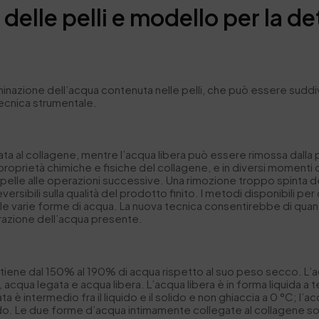
elle pelli e modello per la d
e
minazione dell’acqua contenuta nelle pelli, che può essere suddiv
 tecnica strumentale.
ata al collagene, mentre l’acqua libera può essere rimossa dall
le proprietà chimiche e fisiche del collagene, e in diversi momen
la pelle alle operazioni successive. Una rimozione troppo spinta
rsibili sulla qualità del prodotto finito. I metodi disponibili per
a le varie forme di acqua. La nuova tecnica consentirebbe di quant
turazione dell’acqua presente.
contiene dal 150% al 190% di acqua rispetto al suo peso secco. 
ra, acqua legata e acqua libera. L’acqua libera è in forma liquida a
 intermedio fra il liquido e il solido e non ghiaccia a 0 °C; l’acqu
ido. Le due forme d’acqua intimamente collegate al collagene 