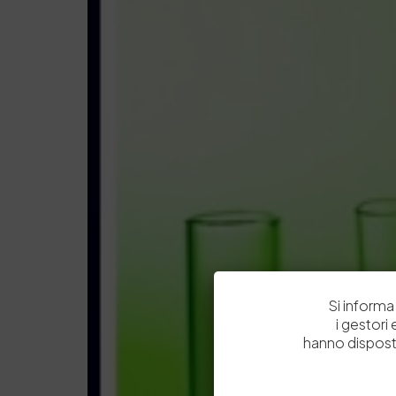
Si informa 
i gestori
hanno dispost