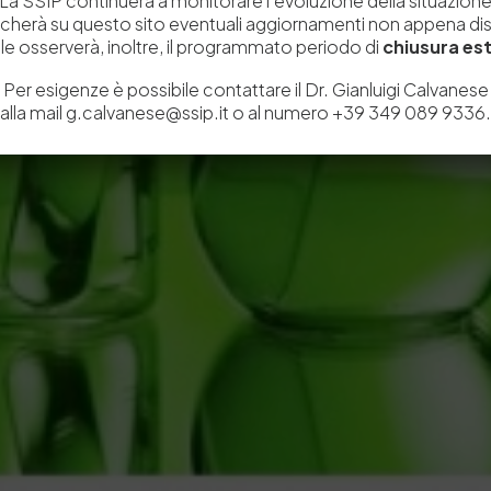
La SSIP continuerà a monitorare l’evoluzione della situazion
icherà su questo sito eventuali aggiornamenti non appena disp
e osserverà, inoltre, il programmato periodo di
chiusura est
Per esigenze è possibile contattare il Dr. Gianluigi Calvanese
alla mail g.calvanese@ssip.it o al numero +39 349 089 9336.