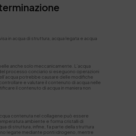
eterminazione
isa in acqua di struttura, acqua legata e acqua
a pelle anche solo meccanicamente. L’acqua
ti del processo conciario si eseguono operazioni
 dell’acqua potrebbe causare delle modifiche
 controllare e valutare il contenuto di acqua nelle
ificare il contenuto di acqua in maniera non
L’acqua contenuta nel collagene può essere
 temperatura ambiente e forma cristalli di
a di struttura, infine, fa parte della struttura
sono legate mediante ponti idrogeno, mentre