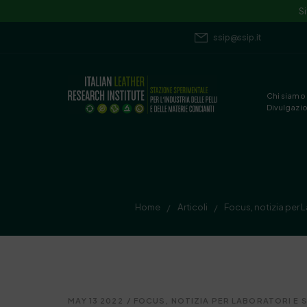
S
ssip@ssip.it
Chi siamo
Divulgazi
Home
Articoli
Focus
,
notizia per L
/
/
MAY 13 2022
/
FOCUS
,
NOTIZIA PER LABORATORI E S