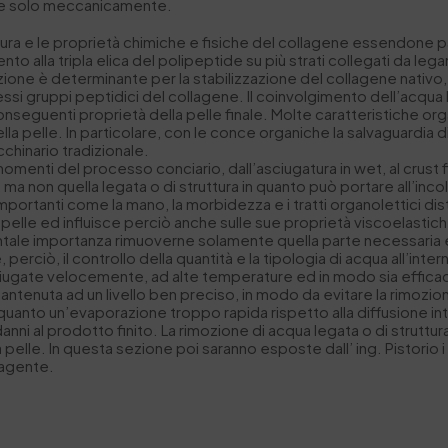
che solo meccanicamente.
ttura e le proprietà chimiche e fisiche del collagene essendone p
o alla tripla elica del polipeptide su più strati collegati da le
one è determinante per la stabilizzazione del collagene nativo,
 stessi gruppi peptidici del collagene. Il coinvolgimento dell’acqu
e conseguenti proprietà della pelle finale. Molte caratteristiche
lla pelle. In particolare, con le conce organiche la salvaguardia
chinario tradizionale.
momenti del processo conciario, dall’asciugatura in wet, al crust f
ma non quella legata o di struttura in quanto può portare all’incol
ortanti come la mano, la morbidezza e i tratti organolettici disti
la pelle ed influisce perciò anche sulle sue proprietà viscoelas
amentale importanza rimuoverne solamente quella parte necessari
perciò, il controllo della quantità e la tipologia di acqua all’inter
ciugate velocemente, ad alte temperature ed in modo sia efficac
ntenuta ad un livello ben preciso, in modo da evitare la rimozione 
uanto un’evaporazione troppo rapida rispetto alla diffusione interf
ni al prodotto finito. La rimozione di acqua legata o di struttur
la pelle. In questa sezione poi saranno esposte dall’ ing. Pistorio 
ragente.