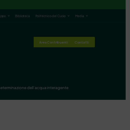
luppo
Biblioteca
Politecnico del Cuoio
Media
Area Contribuenti
Contatti
 determinazione dell’acqua interagente