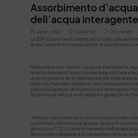
Assorbimento d’acqua d
dell’acqua interagent
admin_dev2
0
Like Post
0
Comment
La SSIP sta portando avanti uno studio sulla deter
libera, attraverso l’applicazione di una innovativa
Nelle prime due forme, l’acqua è intimamente leg
riveste una importanza cruciale sulla struttura e 
di asciugatura e di re-idratazione per preparare 
nella struttura del collagene con conseguenze irreve
pelli sono spesso distruttivi e non distinguono fr
distruttiva e veloce e di valutare il grado di strut
“Nel suo stato naturale e non conciato la pelle 
suddivisa in tre principali gruppi: acqua di struttu
ghiaccio a 0 °C; il comportamento dell’acqua legata è
fibrosa del collagene e si comporta come un sol