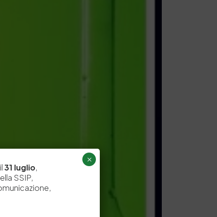
×
il
31 luglio
,
ella SSIP,
comunicazione,