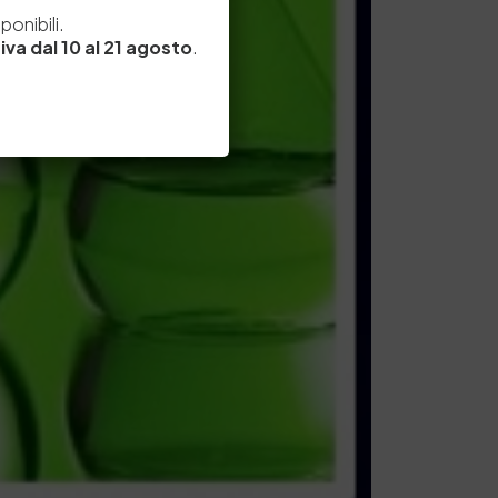
e
onibili.
iva dal 10 al 21 agosto
.