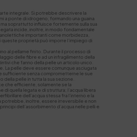
arte integrale. Si potrebbe descrivere la
gami a ponte di idrogeno, formando una guaina
 ma soprattutto influisce fortemente sulla sua
a legata incide, inoltre, in modo fondamentale
 organolettiche importanti come morbidezza,
 di queste proprietà può imporre l’impiego di
ino al pellame finito. Durante il processo di
laggio delle fibre e ad un infragilimento della
ntivi che fanno della pelle un articolo unico.
tiche. La pelle deve essere comunque asciugata
a e sufficiente senza comprometterne le sue
no della pelle in tutta la sua sezione.
e che efficiente, solamente se la
di quella legata e di struttura; l’acqua libera
ibrillare dell’acqua stessa fra l’interno e la
a potrebbe, inoltre, essere irreversibile e non
i principi dell’assorbimento d’acqua nelle pelli e