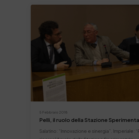
5 Febbraio 2018
Pelli, il ruolo della Stazione Speriment
Salatino: “Innovazione e sinergia”. Imperiale: “