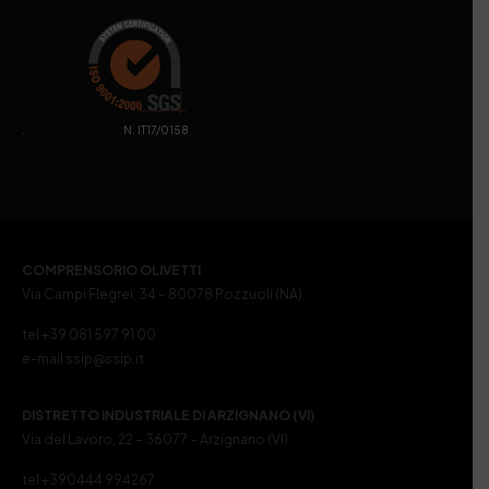
. N. IT17/0158
COMPRENSORIO OLIVETTI
Via Campi Flegrei, 34 – 80078 Pozzuoli (NA)
tel +39 081 597 91 00
e-mail ssip@ssip.it
DISTRETTO INDUSTRIALE DI ARZIGNANO (VI)
Via del Lavoro, 22 – 36077 – Arzignano (VI)
tel +390444 994267