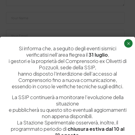
×
Si informa che, a seguito degli eventi sismici
Salva il mio nome, email e sito web in questo browser per la
verificatisi nell’area flegrea il
31 luglio
,
prossima volta che commento.
i gestori e la proprietà del Comprensorio ex Olivetti di
Pozzuoli, sede della SSIP,
hanno disposto l’interdizione dell’accesso al
Post Comment
Comprensorio fino a nuova comunicazione,
essendo in corso le verifiche tecniche sugli edifici.
La SSIP continuerà a monitorare l’evoluzione della
situazione
e pubblicherà su questo sito eventuali aggiornamenti
non appena disponibili.
La Stazione Sperimentale osserverà, inoltre, il
programmato periodo di
chiusura estiva dal 10 al