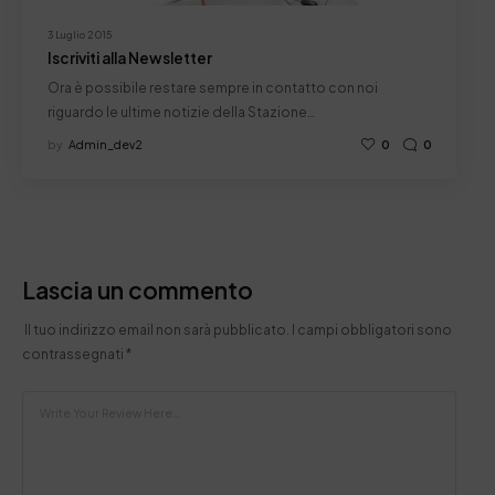
3 Luglio 2015
Iscriviti alla Newsletter
Ora è possibile restare sempre in contatto con noi
riguardo le ultime notizie della Stazione…
by
Admin_dev2
0
0
Lascia un commento
Il tuo indirizzo email non sarà pubblicato.
I campi obbligatori sono
contrassegnati
*