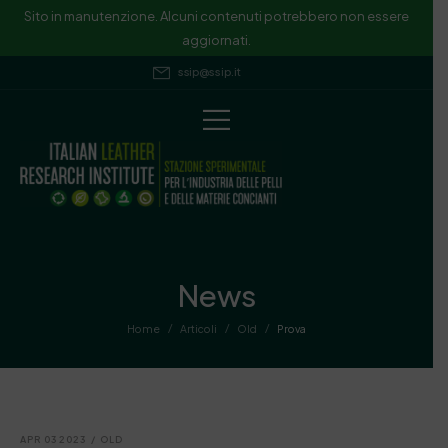
Sito in manutenzione. Alcuni contenuti potrebbero non essere
aggiornati.
ssip@ssip.it
News
/
/
/
Home
Articoli
Old
Prova
APR 03 2023
/
OLD