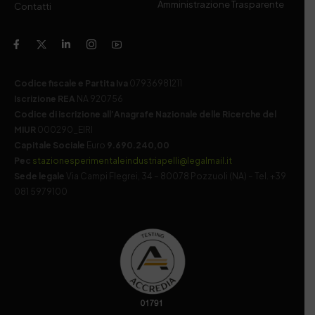
Amministrazione Trasparente
Contatti
Codice fiscale e Partita Iva
07936981211
Iscrizione REA
NA 920756
Codice di iscrizione all’Anagrafe Nazionale delle Ricerche del
MIUR
000290_EIRI
Capitale Sociale
Euro
9.690.240,00
Pec
stazionesperimentaleindustriapelli@legalmail.it
Sede legale
Via Campi Flegrei, 34 – 80078 Pozzuoli (NA) – Tel. +39
081 5979100