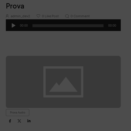
Prova
admin_dev2
0
Like Post
0
Comment
Audio
Player
00:00
00:00
Prova Audio