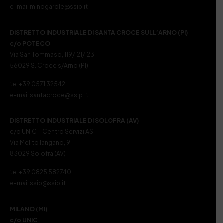
e-mail m.nogarole@ssip.it
DISTRETTO INDUSTRIALE DI SANTA CROCE SULL’ARNO (PI)
c/o POTECO
Via San Tommaso, 119/121/123
56029 S. Croce s/Arno (PI)
tel +39 0571 32542
e-mail santacroce@ssip.it
DISTRETTO INDUSTRIALE DI SOLOFRA (AV)
c/o UNIC – Centro Servizi ASI
Via Melito Iangano, 9
83029 Solofra (AV)
tel +39 0825 582740
e-mail ssip@ssip.it
MILANO (MI)
c/o UNIC