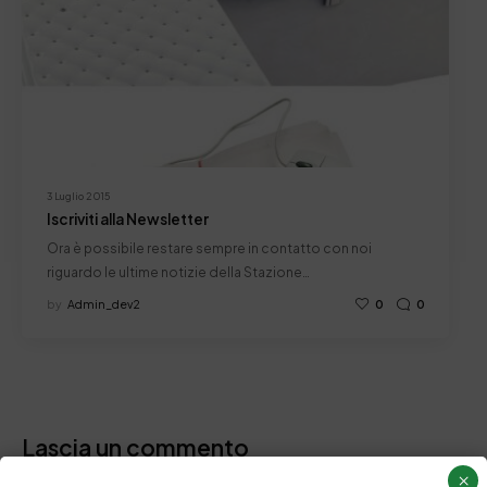
3 Luglio 2015
Iscriviti alla Newsletter
Ora è possibile restare sempre in contatto con noi
riguardo le ultime notizie della Stazione…
by
Admin_dev2
0
0
Lascia un commento
×
Il tuo indirizzo email non sarà pubblicato.
I campi obbligatori sono