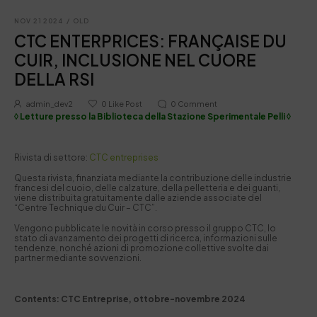
NOV 21 2024
/
OLD
CTC ENTERPRICES: FRANÇAISE DU
CUIR, INCLUSIONE NEL CUORE
DELLA RSI
admin_dev2
0
Like Post
0
Comment
◊ Letture presso la Biblioteca della Stazione Sperimentale Pelli ◊
Rivista di settore:
CTC entreprises
Questa rivista, finanziata mediante la contribuzione delle industrie
francesi del cuoio, delle calzature, della pelletteria e dei guanti,
viene distribuita gratuitamente dalle aziende associate del
“Centre Technique du Cuir – CTC”.
Vengono pubblicate le novità in corso presso il gruppo CTC, lo
stato di avanzamento dei progetti di ricerca, informazioni sulle
tendenze, nonché azioni di promozione collettive svolte dai
partner mediante sovvenzioni.
Contents: CTC Entreprise, ottobre-novembre 2024