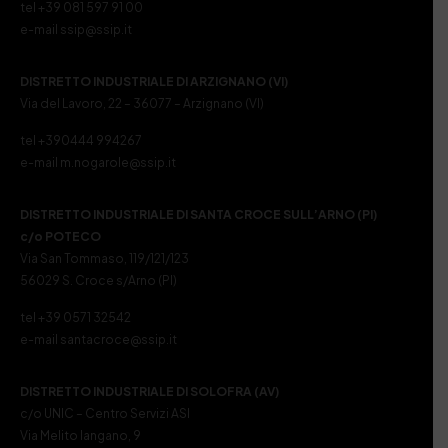
tel +39 081 597 91 00
e-mail ssip@ssip.it
DISTRETTO INDUSTRIALE DI ARZIGNANO (VI)
Via del Lavoro, 22 – 36077 – Arzignano (VI)
tel +390444 994267
e-mail m.nogarole@ssip.it
DISTRETTO INDUSTRIALE DI SANTA CROCE SULL’ARNO (PI)
c/o POTECO
Via San Tommaso, 119/121/123
56029 S. Croce s/Arno (PI)
tel +39 0571 32542
e-mail santacroce@ssip.it
DISTRETTO INDUSTRIALE DI SOLOFRA (AV)
c/o UNIC – Centro Servizi ASI
Via Melito Iangano, 9