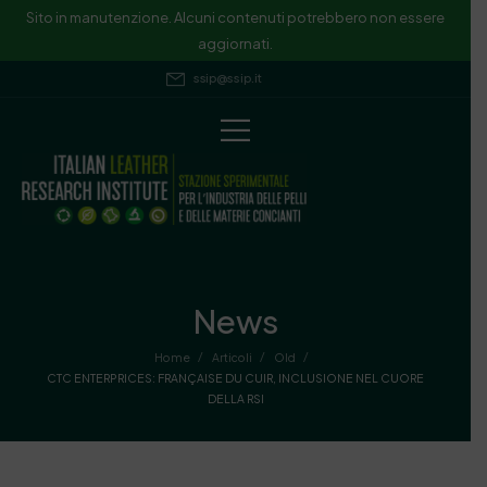
Sito in manutenzione. Alcuni contenuti potrebbero non essere
aggiornati.
ssip@ssip.it
News
/
/
/
Home
Articoli
Old
CTC ENTERPRICES: FRANÇAISE DU CUIR, INCLUSIONE NEL CUORE
DELLA RSI