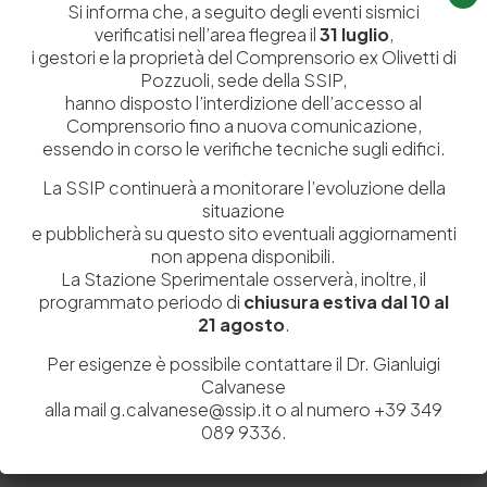
Si informa che, a seguito degli eventi sismici
contrassegnati
*
verificatisi nell’area flegrea il
31 luglio
,
i gestori e la proprietà del Comprensorio ex Olivetti di
Pozzuoli, sede della SSIP,
hanno disposto l’interdizione dell’accesso al
Comprensorio fino a nuova comunicazione,
essendo in corso le verifiche tecniche sugli edifici.
La SSIP continuerà a monitorare l’evoluzione della
situazione
e pubblicherà su questo sito eventuali aggiornamenti
non appena disponibili.
La Stazione Sperimentale osserverà, inoltre, il
programmato periodo di
chiusura estiva dal 10 al
21 agosto
.
Salva il mio nome, email e sito web in questo browser per la
Per esigenze è possibile contattare il Dr. Gianluigi
prossima volta che commento.
Calvanese
alla mail g.calvanese@ssip.it o al numero +39 349
089 9336.
Post Comment