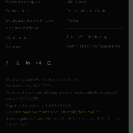
Ricerca e Sviluppo
Biblioteca
Formazione
Politecnico del Cuoio
Divulgazione scientifica e
Media
documentazione
Tutela Whistleblowing
Contribuenti
Amministrazione Trasparente
Contatti
Codice fiscale e Partita Iva
07936981211
Iscrizione REA
NA 920756
Codice di iscrizione all’Anagrafe Nazionale delle Ricerche del
MIUR
000290_EIRI
Capitale Sociale
Euro
9.690.240,00
Pec
stazionesperimentaleindustriapelli@legalmail.it
Sede legale
Via Campi Flegrei, 34 – 80078 Pozzuoli (NA) – Tel. +39
081 5979100