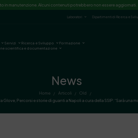
ito in manutenzione. Alcuni contenuti potrebbero non essere aggiornati.
Laboratori
Dipartimenti di Ricerca e Svi
Servizi
Ricerca e Sviluppo
Formazione
one scientifica e documentazione
News
Home
Articoli
Old
/
/
/
Glove, Percorsi e storie di guanti a Napoli a cura della SSIP: “Sarà una m