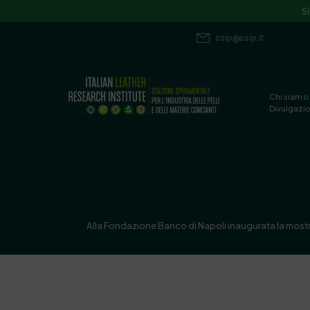
S
ssip@ssip.it
Chi siamo
Divulgazi
Alla Fondazione Banco di Napoli inaugurata la mostra 