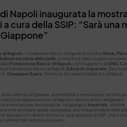
di Napoli inaugurata la mostra
i a cura della SSIP: “Sarà una 
n Giappone”
o di Napoli –
Fondazione Banco di Napoli, la mostra
Glove, Percor
duzione secolare della pelle.
La mostra è stata organizzata dalla
dalla
Fondazione Banco di Napoli
, con il supporto di
UNIC
Con
tore Fondazione Banco di Napoli
;
Edoardo Imperiale
, Direttor
ECA;
Giuseppe Gaeta
, Direttore Accademia Belle arti di Napoli.
i eccellenza artigianale, sostenibilità e innovazione tecnologi
rodotti più rappresentativi di Napoli e del suo antico artigianato:
lità e innovazione tecnologica», ha spiegato
Imperiale
: «Inoltre,
rmette di creare quella necessaria, anzi indispensabile siner
e dal supporto di enti di ricerca, quali appunto la SSIP, che s’ im
i materiali del settore conciario».