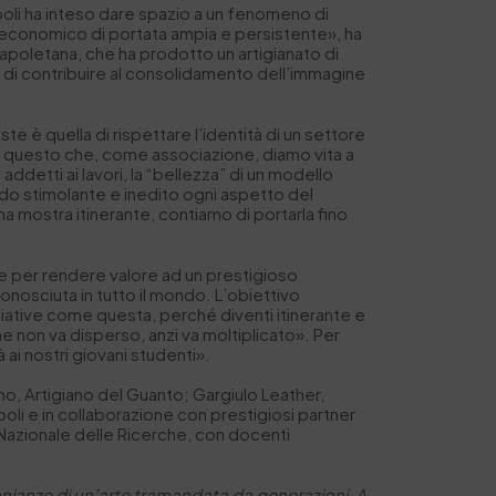
poli ha inteso dare spazio a un fenomeno di
d economico di portata ampia e persistente», ha
e napoletana, che ha prodotto un artigianato di
 di contribuire al consolidamento dell’immagine
te è quella di rispettare l’identità di un settore
r questo che, come associazione, diamo vita a
ddetti ai lavori, la “bellezza” di un modello
odo stimolante e inedito ogni aspetto del
a mostra itinerante, contiamo di portarla fino
ile per rendere valore ad un prestigioso
onosciuta in tutto il mondo. L’obiettivo
iziative come questa, perché diventi itinerante e
che non va disperso, anzi va moltiplicato». Per
 ai nostri giovani studenti».
ano, Artigiano del Guanto; Gargiulo Leather,
poli e in collaborazione con prestigiosi partner
 Nazionale delle Ricerche, con docenti
monianze di un’arte tramandata da generazioni. A