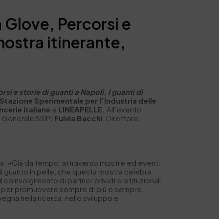
 Glove, Percorsi e
mostra itinerante,
si e storie di guanti a Napoli. I guanti di
Stazione Sperimentale per l’Industria delle
cerie italiane
e
LINEAPELLE.
All’evento
e Generale SSIP;
Fulvia Bacchi
, Direttore
ca. «Già da tempo, attraverso mostre ed eventi
 il guanto in pelle, che questa mostra celebra
 il coinvolgimento di partner privati e istituzionali,
gia per promuovere sempre di più e sempre
pegna nella ricerca, nello sviluppo e