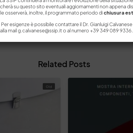
La SSIP continuerà a monitorare l’evoluzione della situazion
icherà su questo sito eventuali aggiornamenti non appena disp
e osserverà, inoltre, il programmato periodo di
chiusura est
Per esigenze è possibile contattare il Dr. Gianluigi Calvanese
alla mail g.calvanese@ssip.it o al numero +39 349 089 9336.
Related Posts
Old