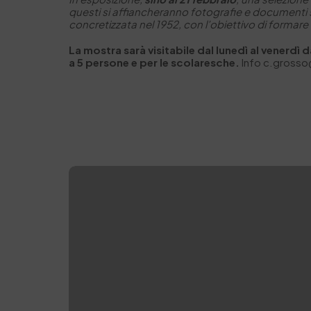
questi si affiancheranno fotografie e documenti st
concretizzata nel 1952, con l’obiettivo di formare 
La mostra sarà visitabile dal lunedì al venerdì 
a 5 persone e per le scolaresche.
Info c.grosso