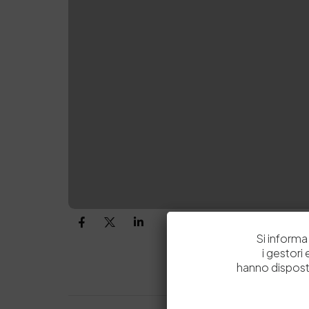
Si informa 
i gestori
hanno dispost