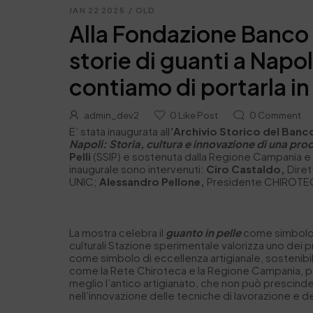
JAN 22 2025
/
OLD
Alla Fondazione Banco 
storie di guanti a Napol
contiamo di portarla i
admin_dev2
0
Like Post
0
Comment
E’ stata inaugurata all
’Archivio Storico del Banc
Napoli: Storia, cultura e innovazione di una pro
Pelli
(SSIP) e sostenuta dalla Regione Campania e 
inaugurale sono intervenuti:
Ciro Castaldo,
Diret
UNIC;
Alessandro Pellone,
Presidente CHIROT
La mostra celebra il
guanto in pelle
come simbolo d
culturali Stazione sperimentale valorizza uno dei p
come simbolo di eccellenza artigianale, sostenibi
come la Rete Chiroteca e la Regione Campania, pe
meglio l’antico artigianato, che non può prescinder
nell’innovazione delle tecniche di lavorazione e de