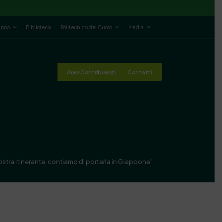
luppo
Biblioteca
Politecnico del Cuoio
Media
Area Contribuenti
Contatti
ostra itinerante, contiamo di portarla in Giappone”