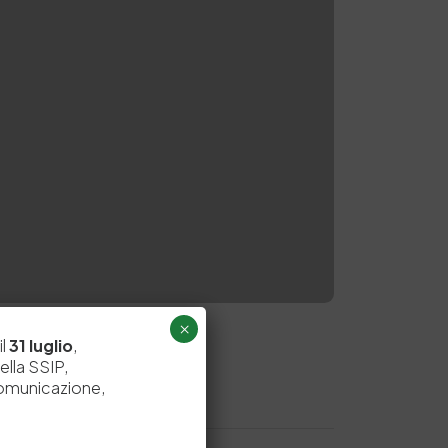
×
il
31 luglio
,
ella SSIP,
comunicazione,