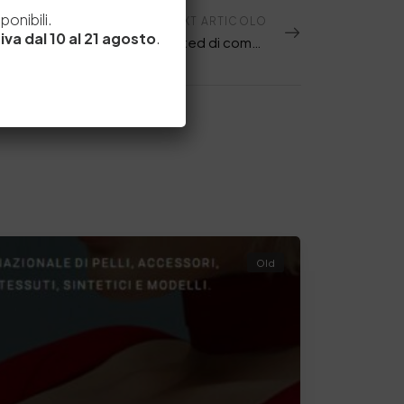
e
onibili.
NEXT ARTICOLO
iva dal 10 al 21 agosto
.
FOCUS SCIENTIFICO: Analisi un-targeted di composti precursori di alcuni PFAS
Old