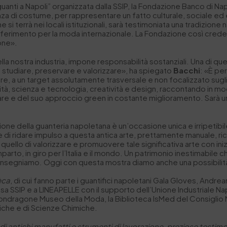
uanti a Napoli” organizzata dalla SSIP, la Fondazione Banco di Na
enza di costume, per rappresentare un fatto culturale, sociale e
e si terrà nei locali istituzionali, sarà testimoniata una tradizion
riferimento per la moda internazionale. La Fondazione così crede
one».
la nostra industria, impone responsabilità sostanziali. Una di ques
 da studiare, preservare e valorizzare», ha spiegato
Bacchi
: «È pe
, a un target assolutamente trasversale e non focalizzato sugli a
ità, scienza e tecnologia, creatività e design, raccontando in m
lare e del suo approccio green in costante miglioramento. Sarà un
zione della guanteria napoletana è un’occasione unica e irripetib
 di ridare impulso a questa antica arte, prettamente manuale, ric
quello di valorizzare e promuovere tale significativa arte con in
parto, in giro per l’Italia e il mondo. Un patrimonio inestimabile 
che insegniamo. Oggi con questa mostra diamo anche una possibilità
èca
, di cui fanno parte i guantifici napoletani Gala Gloves, Andre
sa SSIP e a LINEAPELLE con il supporto dell’Unione Industriale Na
 Mondragone Museo della Moda, la Biblioteca IsMed del Consiglio
oriche e di Scienze Chimiche.
 di antichi manufatti e strumenti di lavorazione, preziose testi