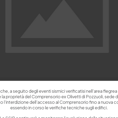
che, a seguito degli eventi sismici verificatisi nell’area flegrea 
 e la proprietà del Comprensorio ex Olivetti di Pozzuoli, sede d
o l’interdizione dell’accesso al Comprensorio fino a nuova 
essendo in corso le verifiche tecniche sugli edifici.