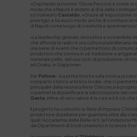
«Ospitando la mostra “Glove Percorsi e storie di g
moda che a Napoli è andato al di là della conting
sottolineato
Castaldo
, «Grazie all’esposizione ch
prestigio e ha avuto modo anche di costituire un 
di Napoli come luogo di creatività e sperimentazi
«La leadership globale, innovativa e sostenibile del
che affonda le radici in una cultura plurimillenaria
una serie di eventi che ci permettono di comunicare
produttivo che somma in sé tradizione e artigianal
materiale pelle, del suo ciclo di produzione circo
ad Osaka, in Giappone».
Per
Pellone
: «La prima mostra sulla storica produ
comparto storico artistico locale, che ci permette
principale della neonata Rete Chiroteca è proprio 
ci permetta di pianificare la valorizzazione del com
Gaeta
, infine «Il vero valore è la cura ed è ciò 
Il progetto ha coinvolto la
Rete di Impresa Chirot
produttore di pellame per guanteria oltre alla stes
quali l’Accademia delle Belle Arti, la Fondazione
dei Dipartimenti di Studi Umanistici in Scienze St
In esposizione,
sino al 21 febbraio
, una selezione