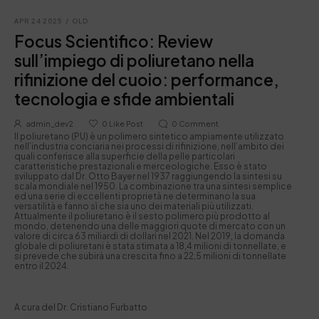
APR 24 2025
/
OLD
Focus Scientifico: Review
sull’impiego di poliuretano nella
rifinizione del cuoio: performance,
tecnologia e sfide ambientali
admin_dev2
0
Like Post
0
Comment
Il poliuretano (PU) è un polimero sintetico ampiamente utilizzato
nell’industria conciaria nei processi di rifinizione, nell’ambito dei
quali conferisce alla superficie della pelle particolari
caratteristiche prestazionali e merceologiche. Esso è stato
sviluppato dal Dr. Otto Bayer nel 1937 raggiungendo la sintesi su
scala mondiale nel 1950. La combinazione tra una sintesi semplice
ed una serie di eccellenti proprietà ne determinano la sua
versatilità e fanno sì che sia uno dei materiali più utilizzati.
Attualmente il poliuretano è il sesto polimero più prodotto al
mondo, detenendo una delle maggiori quote di mercato con un
valore di circa 63 miliardi di dollari nel 2021. Nel 2019, la domanda
globale di poliuretani è stata stimata a 18,4 milioni di tonnellate, e
si prevede che subirà una crescita fino a 22,5 milioni di tonnellate
entro il 2024.
A cura del Dr. Cristiano Furbatto