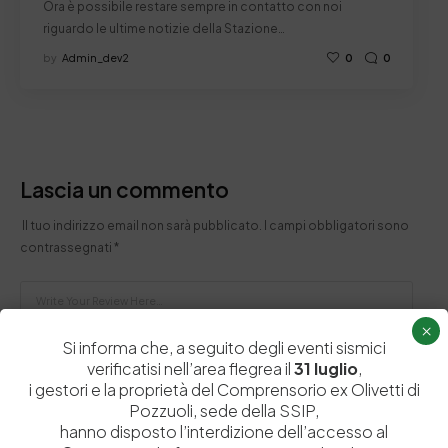
Ora è possibile restare sempre in contatto con noi
riguardo le ultime notizie della Stazione…
by
Admin_dev2
0
0
Lascia un commento
Il tuo indirizzo email non sarà pubblicato.
I campi obbligatori sono
contrassegnati
*
×
Si informa che, a seguito degli eventi sismici
verificatisi nell’area flegrea il
31 luglio
,
i gestori e la proprietà del Comprensorio ex Olivetti di
Pozzuoli, sede della SSIP,
hanno disposto l’interdizione dell’accesso al