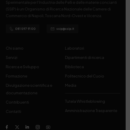
Sperimentale per l’Industria delle Pelli e delle materie concianti
(SSIP) è un Organismo di Ricerca Nazionale delle Camere di
Commercio di Napoli, Toscana Nord-Ovest e Vicenza.
081 597 91 00
ssip@ssip.it
Chi siamo
Laboratori
Servizi
Dipartimenti di ricerca
Ricerca e Sviluppo
Biblioteca
Formazione
Politecnico del Cuoio
Divulgazione scientifica e
Media
documentazione
Tutela Whistleblowing
Contribuenti
Amministrazione Trasparente
Contatti