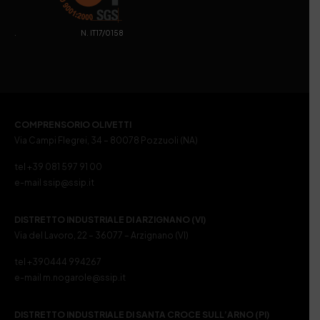
. N. IT17/0158
COMPRENSORIO OLIVETTI
Via Campi Flegrei, 34 – 80078 Pozzuoli (NA)
tel +39 081 597 91 00
e-mail ssip@ssip.it
DISTRETTO INDUSTRIALE DI ARZIGNANO (VI)
Via del Lavoro, 22 – 36077 – Arzignano (VI)
tel +390444 994267
e-mail m.nogarole@ssip.it
DISTRETTO INDUSTRIALE DI SANTA CROCE SULL’ARNO (PI)