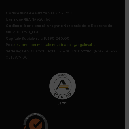
Codice fiscale e Partita Iva
07936981211
Iscrizione REA
NA 920756
Codice di iscrizione all’Anagrafe Nazionale delle Ricerche del
MIUR
000290_EIRI
Capitale Sociale
Euro
9.690.240,00
Pec
stazionesperimentaleindustriapelli@legalmail.it
Sede legale
Via Campi Flegrei, 34 – 80078 Pozzuoli (NA) – Tel. +39
081 5979100