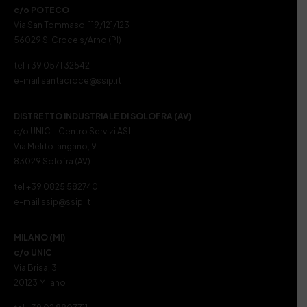
c/o POTECO
Via San Tommaso, 119/121/123
56029 S. Croce s/Arno (PI)
tel +39 0571 32542
e-mail santacroce@ssip.it
DISTRETTO INDUSTRIALE DI SOLOFRA (AV)
c/o UNIC – Centro Servizi ASI
Via Melito Iangano, 9
83029 Solofra (AV)
tel +39 0825 582740
e-mail ssip@ssip.it
MILANO (MI)
c/o UNIC
Via Brisa, 3
20123 Milano