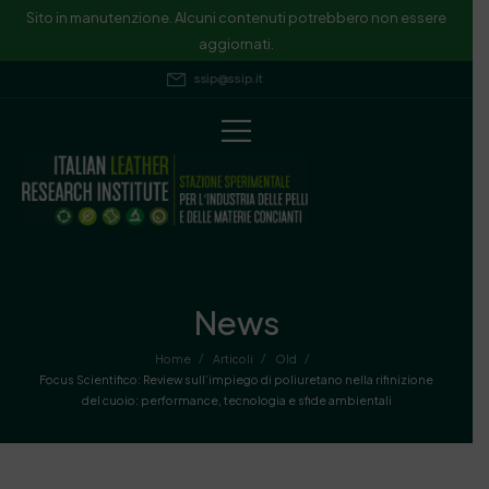
Sito in manutenzione. Alcuni contenuti potrebbero non essere
aggiornati.
ssip@ssip.it
News
/
/
/
Home
Articoli
Old
Focus Scientifico: Review sull’impiego di poliuretano nella rifinizione
del cuoio: performance, tecnologia e sfide ambientali