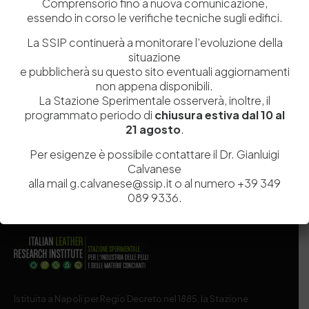
Comprensorio fino a nuova comunicazione,
essendo in corso le verifiche tecniche sugli edifici.
La SSIP continuerà a monitorare l’evoluzione della
situazione
Salva il mio nome, email e sito web in questo browser per la
e pubblicherà su questo sito eventuali aggiornamenti
prossima volta che commento.
non appena disponibili.
La Stazione Sperimentale osserverà, inoltre, il
programmato periodo di
chiusura estiva dal 10 al
Post Comment
21 agosto
.
Per esigenze è possibile contattare il Dr. Gianluigi
Calvanese
alla mail g.calvanese@ssip.it o al numero +39 349
089 9336.
Istituita a Napoli per Regio Decreto nel 1885, la Stazione