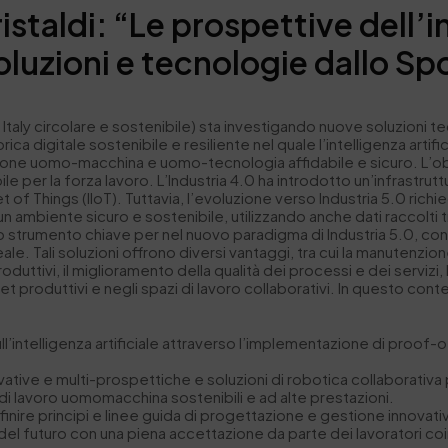
staldi: “Le prospettive dell’i
 soluzioni e tecnologie dallo S
taly circolare e sostenibile) sta investigando nuove soluzioni t
 digitale sostenibile e resiliente nel quale l’intelligenza artifici
ione uomo-macchina e uomo-tecnologia affidabile e sicuro. L’obie
le per la forza lavoro. L’Industria 4.0 ha introdotto un’infrastrutt
et of Things (IIoT). Tuttavia, l’evoluzione verso Industria 5.0 ri
 un ambiente sicuro e sostenibile, utilizzando anche dati raccolti tr
no strumento chiave per nel nuovo paradigma di Industria 5.0, co
eale. Tali soluzioni offrono diversi vantaggi, tra cui la manutenzio
oduttivi, il miglioramento della qualità dei processi e dei servizi
set produttivi e negli spazi di lavoro collaborativi. In questo con
ull’intelligenza artificiale attraverso l’implementazione di proo
vative e multi-prospettiche e soluzioni di robotica collaborativa
i lavoro uomomacchina sostenibili e ad alte prestazioni.
finire principi e linee guida di progettazione e gestione innovativ
ca del futuro con una piena accettazione da parte dei lavoratori coi