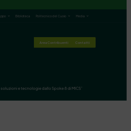
luppo
Biblioteca
Politecnico del Cuoio
Media
Area Contribuenti
Contatti
o: soluzioni e tecnologie dallo Spoke 8 di MICS”