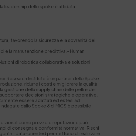
la leadership dello spoke è affidata
nitura, favorendo la sicurezza e la sovranità dei
tici e la manutenzione predittiva.- Human
luzioni di robotica collaborativa e soluzioni
ather Research Institute è un partner dello Spoke
duzione, ridurre i costi e migliorare la qualità
la gestione della supply chain delle pelli e del
o supportare decisioni strategiche e operative.
 facilmente essere adattati ed estesi ad
li indagate dallo Spoke 8 di MICS è possibile
tradizionali come prezzo e reputazione può
tempi di consegna e conformità normativa. Rischi
e algoritmi data-oriented permettono di realizzare