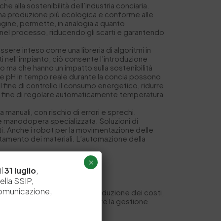
he alla sostenibilità dell’industria conciaria.
 una produzione più ecologica e conforme alle
magine, permette, in analogia a quanto
ie nel processo, riducendo gli scarti e garantendo
ssere inteso come una libreria di algoritmi in
ti nell’impianto, ciò consente l’introduzione
vo ma che hanno un impatto sulla sostenibilità
à e pH in tempo reale durante la concia possono
 fine di controllo il consumo energetico, ridurre
a al fine di regolare automaticamente temperatura
manuali, con rischio di errori e sprechi.
ire manodopera specializzata. Soluzioni di
arti. Anche i robot per la movimentazione delle
stamento dei materiali. L’automazione della
×
il
31 luglio
,
ella SSIP,
comunicazione,
enefici concreti in termini di riduzione dei costi,
i processi produttivi, migliorare la gestione