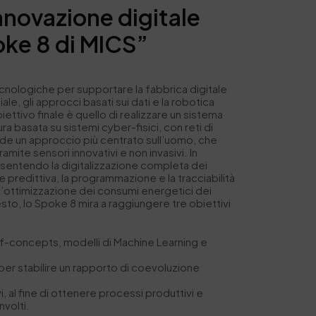
nnovazione digitale
poke 8 di MICS”
ecnologiche per supportare la fabbrica digitale
ale, gli approcci basati sui dati e la robotica
ttivo finale è quello di realizzare un sistema
ura basata su sistemi cyber-fisici, con reti di
chiede un approccio più centrato sull’uomo, che
amite sensori innovativi e non invasivi. In
nsentendo la digitalizzazione completa dei
ne predittiva, la programmazione e la tracciabilità
, l’ottimizzazione dei consumi energetici dei
testo, lo Spoke 8 mira a raggiungere tre obiettivi
f-of-concepts, modelli di Machine Learning e
 per stabilire un rapporto di coevoluzione
i, al fine di ottenere processi produttivi e
nvolti.