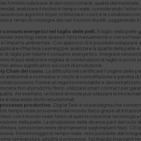
à dei fornitori sulla base di dati storici (ritardi, qualità del materi
aziendali, analizzare il rischio in tempo reale, considerando fattori
zioni con algoritmi AI per ottimizzare i costi e le condizioni co
sti e tempi di consegna dei vari fornitori di pelli, suggerendo il mi
 e consumi energetici nel taglio delle pelli.
Il taglio della pelle 
ateriale (nesting) viene spesso fatta manualmente o con software 
i e l’impatto ambientale. Con approcci AI è possibile sviluppare a
pplicare il Machine Learning per analizzare la qualità della pelle e
ser di taglio per ridurre il consumo energetico, integrare sensori I
itmo AI può elaborare migliaia di combinazioni di taglio in pochi
rmio annuo significativo sui costi di produzione.
ply Chain del cuoio.
La difficoltà nel certificare l’origine delle pe
ni ambientali e normative e i rischi di contraffazione e perdita d
ockchain possono fornire un registro immutabile e decentralizzato ch
onceria fino al prodotto finito, utilizzare smart contract per gara
ualità. Ad esempio, un brand di moda può utilizzare la blockchai
nza e riducendo rischi reputazionali.
el processo produttivo.
Digital Twin è un paradigma che consente 
i in tempo reale provenienti dal mondo fisico grazie all’infrastr
ontinuo con il mondo reale fanno di questa soluzione tecnologi
zione della pelle. La simulazione delle diverse parti del ciclo d
rifinitura, senza intervenire direttamente sugli impianti fisici. Ciò 
iva. Il monitoraggio in tempo reale, reso possibile dall’integraz
ome temperatura, umidità e pressione, facilitando interventi tem