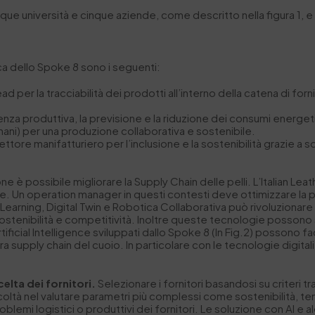
ue università e cinque aziende, come descritto nella figura 1, e 
cerca dello Spoke 8 sono i seguenti:
ad per la tracciabilità dei prodotti all’interno della catena di for
ienza produttiva, la previsione e la riduzione dei consumi energe
mani) per una produzione collaborativa e sostenibile.
ttore manifatturiero per l’inclusione e la sostenibilità grazie a so
e è possibile migliorare la Supply Chain delle pelli. L’Italian Le
. Un operation manager in questi contesti deve ottimizzare la pro
Learning, Digital Twin e Robotica Collaborativa può rivoluzionare 
 sostenibilità e competitività. Inoltre queste tecnologie posson
Artificial Intelligence sviluppati dallo Spoke 8 (In Fig.2) possono
ra supply chain del cuoio. In particolare con le tecnologie digita
celta dei fornitori.
Selezionare i fornitori basandosi su criteri 
icoltà nel valutare parametri più complessi come sostenibilità, 
problemi logistici o produttivi dei fornitori. Le soluzione con AI 