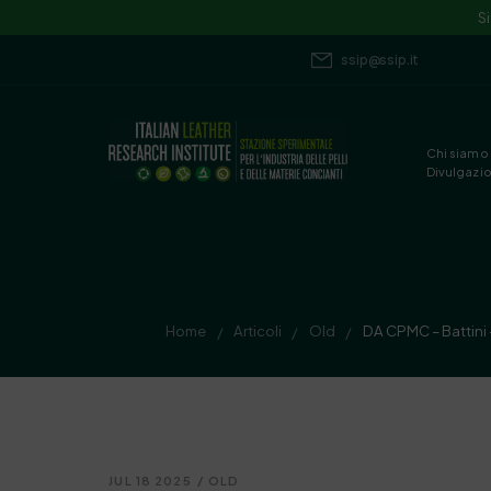
S
ssip@ssip.it
Chi siamo
Divulgazi
Home
Articoli
Old
DA CPMC – Battini –
/
/
/
JUL 18 2025
/
OLD