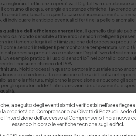
 a migliorare l’efficienza operativa, il Digital Twin contribuisce anc
urre il consumo di acqua, energia e sostanze chimiche, favorendo
ualità predittivo, basato in questo caso sul riconoscimento di im
 di individuare in anticipo eventuali difetti nella pelle o anomal
a qualità e dell’efficienza energetica.
Il gemello digitale può e
rivano dal mondo sensibile attraverso i sensori intelligenti presen
ni non strettamente legati all’ottimizzazione del processo produtti
IoT come sensori intelligenti per monitorare temperatura, umidit
 dal processo produttivo e realizzare Digital Twin del sistema al
ri. Un esempio pratico è l’uso di sensori IoT nei bottali di conci
iducendo il consumo chimico del 15%.
finitura.
Molti processi in questo settore industriale sono ancora 
 faticose e richiedono alta precisione oltre a difficoltà nel reper
o laser e la rifilatura, migliorano la precisione e riducono gli sc
 per gli operatori addetti alle operazioni di sollevamento e spo
 qualità.
che, a seguito degli eventi sismici verificatisi nell’area flegrea 
 e la proprietà del Comprensorio ex Olivetti di Pozzuoli, sede d
o l’interdizione dell’accesso al Comprensorio fino a nuova 
ockchain e Robotica nella filiera delle pelli sembrerebbe offrire b
essendo in corso le verifiche tecniche sugli edifici.
 a queste innovazioni, i manager del settore possono ottimizzare 
tandard ambientali.