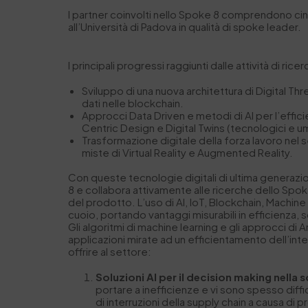
I partner coinvolti nello Spoke 8 comprendono cinq
all’Università di Padova in qualità di spoke leader.
I principali progressi raggiunti dalle attività di ri
Sviluppo di una nuova architettura di Digital Thre
dati nelle blockchain.
Approcci Data Driven e metodi di AI per l’effic
Centric Design e Digital Twins (tecnologici e u
Trasformazione digitale della forza lavoro nel se
miste di Virtual Reality e Augmented Reality.
Con queste tecnologie digitali di ultima generazion
8 e collabora attivamente alle ricerche dello Spoke
del prodotto. L’uso di AI, IoT, Blockchain, Machine 
cuoio, portando vantaggi misurabili in efficienza,
Gli algoritmi di machine learning e gli approcci di 
applicazioni mirate ad un efficientamento dell’inte
offrire al settore:
Soluzioni AI per il decision making nella s
portare a inefficienze e vi sono spesso diff
di interruzioni della supply chain a causa di 