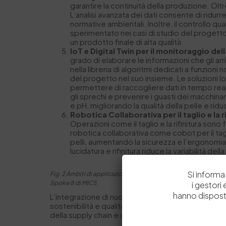
garantire la continuità della produzione. Oltre
L’analisi avanzata dei dati consente di rid
normative ambientali. Inoltre, il controllo q
sperimentato nei casi di studio del progetto,
un prodotto finale di alta qualità.
IoT e Digital Twin per il monitoraggio dell
grado di elaborare le informazioni che gli ar
nella libreria di algoritmi dedicati a funzio
del progetto nel suo insieme. Le soluzioni 
permettere di raccogliere dati in tempo reale
gli sprechi e prevenire i guasti dei macchina
e pH, migliorando la qualità della pelle e r
Robotica Collaborativa per il taglio e la ri
Operazioni come il taglio e la rifinitura sono
robotica collaborativa come cobot per il tagli
pelli, aumentando la sicurezza e l’ergonomia
lucidatura e rifinitura riduce la variabilità della
Si informa 
Fig. 2 Ambiti di applicazione di approcci AI nello
Spoke 8 di MICS
i gestori
hanno dispost
L’integrazione di nuove tecnologie quali AI, IoT, Bl
sostenibilità e qualità del prodotto finale. Grazie
della supply chain e garantire la conformità agli s