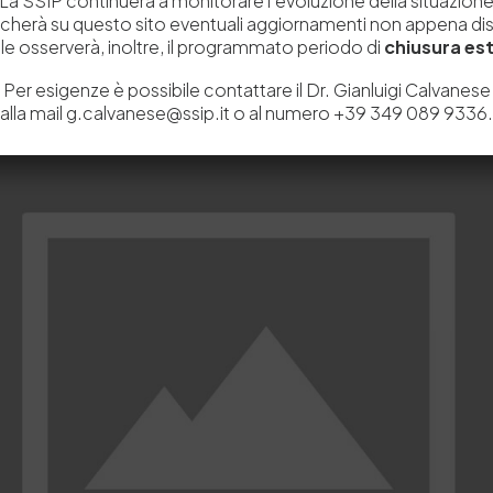
La SSIP continuerà a monitorare l’evoluzione della situazion
icherà su questo sito eventuali aggiornamenti non appena disp
e osserverà, inoltre, il programmato periodo di
chiusura est
Per esigenze è possibile contattare il Dr. Gianluigi Calvanese
alla mail g.calvanese@ssip.it o al numero +39 349 089 9336.