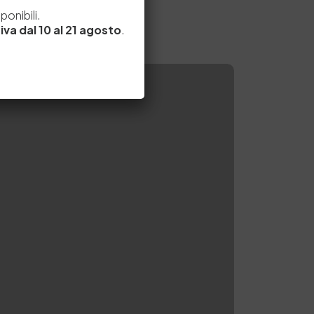
e
onibili.
iva dal 10 al 21 agosto
.