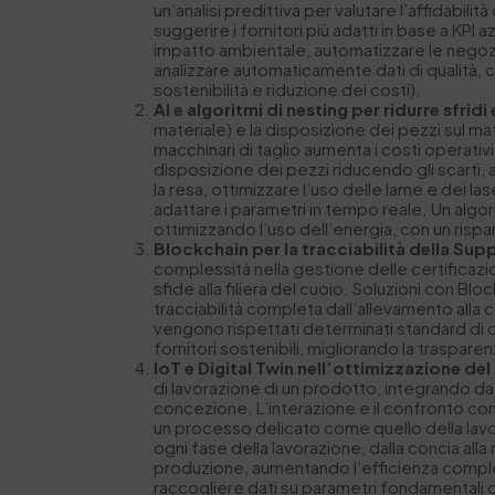
un’analisi predittiva per valutare l’affidabilit
suggerire i fornitori più adatti in base a KPI 
impatto ambientale, automatizzare le negozia
analizzare automaticamente dati di qualità, co
sostenibilità e riduzione dei costi).
AI e algoritmi di nesting per ridurre sfridi
materiale) e la disposizione dei pezzi sul m
macchinari di taglio aumenta i costi operativ
disposizione dei pezzi riducendo gli scarti, a
la resa, ottimizzare l’uso delle lame e dei la
adattare i parametri in tempo reale. Un algor
ottimizzando l’uso dell’energia, con un rispa
Blockchain per la tracciabilità della Sup
complessità nella gestione delle certificazio
sfide alla filiera del cuoio. Soluzioni con Bl
tracciabilità completa dall’allevamento alla c
vengono rispettati determinati standard di q
fornitori sostenibili, migliorando la traspare
IoT e Digital Twin nell’ottimizzazione d
di lavorazione di un prodotto, integrando dat
concezione. L’interazione e il confronto c
un processo delicato come quello della lavora
ogni fase della lavorazione, dalla concia alla 
produzione, aumentando l’efficienza compless
raccogliere dati su parametri fondamentali c