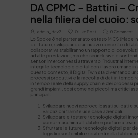
DA CPMC – Battini – Cri
nella filiera del cuoio:
admin_dev2
0
Like Post
0
Comment
Lo Spoke 8 nel partenariato esteso MICS (Made in I
del futuro, sviluppando un nuovo concetto di fabbrica
collaborativa stabiliranno un rapporto di coevoluz
ad alte prestazioni, ma che sia inclusivo e sostenibi
sensori interconnessi attraverso l’Industrial Intern
integri le tecnologie digitali con il lavoro umano in
questo contesto, il Digital Twin sta diventando u
processi produttivi e la raccolta di dati in tempo r
in tempo reale della supply chain e dei processi pr
grandi impianti, così come nei piccoli ma critici as
principali:
Sviluppare nuovi approcci basati sui dati e s
validazioni tramite use case aziendali.
Sviluppare e testare tecnologie digitali inno
uomo-macchina affidabile e portare a team d
Sfruttare le future tecnologie digitali per de
logistici sostenibili e resilienti nella fabbri