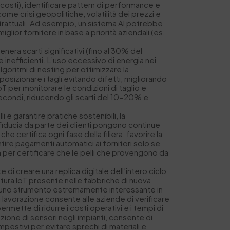
ale, costi), identificare pattern di performance e
 come crisi geopolitiche, volatilità dei prezzi e
ntrattuali. Ad esempio, un sistema AI potrebbe
glior fornitore in base a priorità aziendali (es.
genera scarti significativi (fino al 30% del
inefficienti. L’uso eccessivo di energia nei
lgoritmi di nesting per ottimizzare la
 posizionare i tagli evitando difetti, migliorando
oT per monitorare le condizioni di taglio e
 secondi, riducendo gli scarti del 10-20% e
lli e garantire pratiche sostenibili, la
i fiducia da parte dei clienti pongono continue
e certifica ogni fase della filiera, favorire la
ntire pagamenti automatici ai fornitori solo se
n per certificare che le pelli che provengono da
di creare una replica digitale dell’intero ciclo
uttura IoT presente nelle fabbriche di nuova
ca uno strumento estremamente interessante in
i lavorazione consente alle aziende di verificare
permette di ridurre i costi operativi e i tempi di
ione di sensori negli impianti, consente di
pestivi per evitare sprechi di materiali e