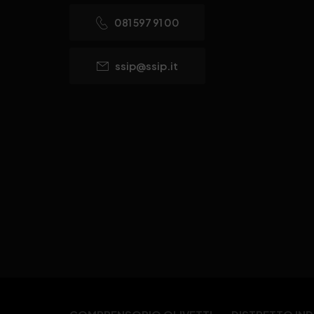
081 597 91 00
ssip@ssip.it