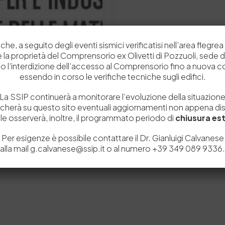
che, a seguito degli eventi sismici verificatisi nell’area flegrea 
 e la proprietà del Comprensorio ex Olivetti di Pozzuoli, sede d
o l’interdizione dell’accesso al Comprensorio fino a nuova 
essendo in corso le verifiche tecniche sugli edifici.
14 Novembre 2025
 – DPCM 15-09-23
LEATHER UPDATE N. 4
La SSIP continuerà a monitorare l’evoluzione della situazion
icherà su questo sito eventuali aggiornamenti non appena disp
riale dell’11 ottobre
Notizie, focus scientifici e
e osserverà, inoltre, il programmato periodo di
chiusura est
16/05/2025,…
cuoio.Buona lettura! LEA
Per esigenze è possibile contattare il Dr. Gianluigi Calvanese
0
0
by
Admin_dev2
alla mail g.calvanese@ssip.it o al numero +39 349 089 9336.