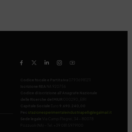
Codice fiscale e Partita Iva
07936981211
Iscrizione REA
NA 920756
Codice di iscrizione all’Anagrafe Nazionale
delle Ricerche del MIUR
000290_EIRI
Capitale Sociale
Euro
9.690.240,00
Pec
stazionesperimentaleindustriapelli@legalmail.it
Sede legale
Via Campi Flegrei, 34 – 80078
Pozzuoli (NA) – Tel. +39 081 5979100