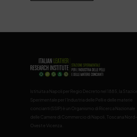
Istituita a Napoli per Regio Decreto nel 1885, la Stazi
Sperimentale per l’Industria delle Pelli e delle materie
concianti (SSIP) è un Organismo di Ricerca Nazionale
delle Camere di Commercio di Napoli, Toscana Nord
Ovest e Vicenza.