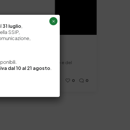
×
il
31 luglio
,
ella SSIP,
comunicazione,
3/2025
e
onibili.
 curiosità dal mondo della pelle e del
iva dal 10 al 21 agosto
.
THER UPDATE
0
0