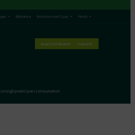
luppo
Biblioteca
Politecnico del Cuoio
Media
Area Contribuenti
Contatti
onsigli pratici per i consumatori