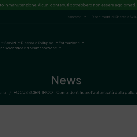
ito in manutenzione. Alcuni contenuti potrebbero non essere aggiornati.
Laboratori
Dipartimenti di Ricerca e Svi
Servizi
Ricerca e Sviluppo
Formazione
one scientifica e documentazione
News
ria
FOCUS SCIENTIFICO – Come identificare l’autenticità della pelle: c
/