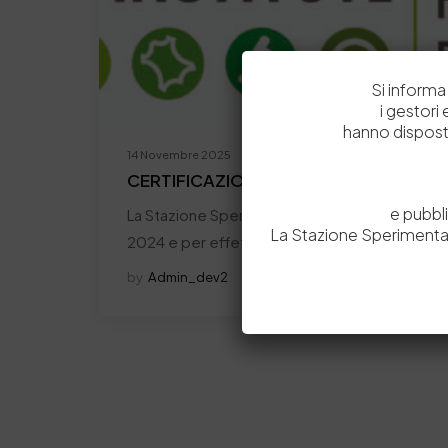
Si informa 
i gestori
hanno dispost
14 Novembre 2025
CERTIFICAZIONE CREDITO D’IMPOSTA
e pubbl
La Stazione Sperimentale, con decreto diretto
La Stazione Sperimental
2024 e per effetto dell'aggiornamento del 
by
Admin_dev2