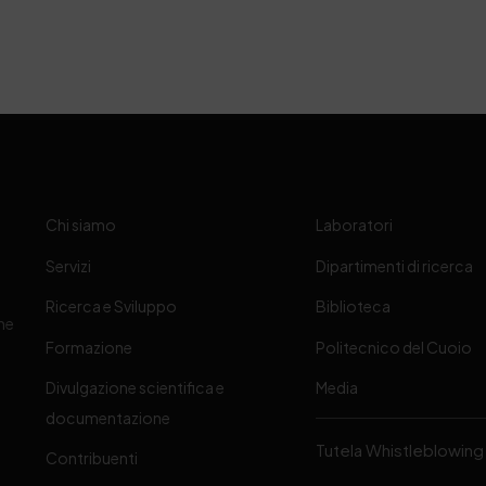
Chi siamo
Laboratori
Servizi
Dipartimenti di ricerca
Ricerca e Sviluppo
Biblioteca
one
Formazione
Politecnico del Cuoio
Divulgazione scientifica e
Media
-
documentazione
Tutela Whistleblowing
Contribuenti