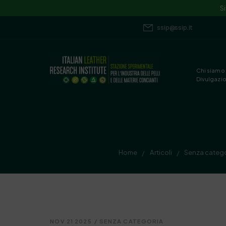
S
ssip@ssip.it
Chi siamo
Divulgazi
Home
Articoli
Senza catego
/
/
NOV 21 2025
/
SENZA CATEGORIA