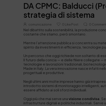
DA CPMC: Balducci (Pre
strategia di sistema
comunicazione
0
Like Post
0
Commen
Nel dibattito sulla sostenibilità, la produzione co
costante che stiamo, però smontano.
Mentre l’attenzione pubblica si concentra su materi
spinto da investimenti in efficienza, tecnologie pul
Un percorso che oggi richiede non soltanto di ess
Il futuro della concia — e delle filiere collegate 
tecnologie e lavorazioni tradizionali, biotecnolog
Made in Italy. La vera innovazione nasce infatti ne
progettuali e produttive.
Negli ultimi anni molte imprese hanno già intrapre
introdotto sistemi di monitoraggio intelligenti, aut
essere affidato ai soli sforzi individuali.
Oggi più che mai serve una
visione condivisa
. Se
infrastrutture digitali e politiche industriali. Se