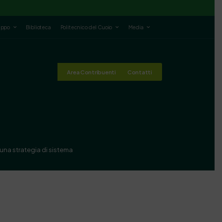
luppo
Biblioteca
Politecnico del Cuoio
Media
Area Contribuenti
Contatti
una strategia di sistema