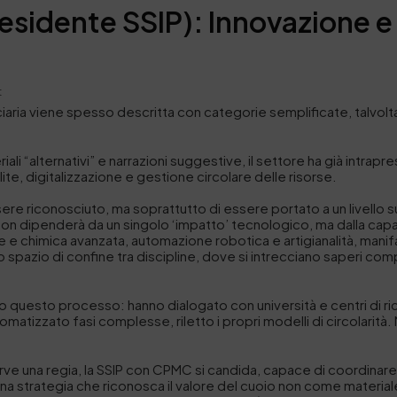
sidente SSIP): Innovazione e 
t
nciaria viene spesso descritta con categorie semplificate, talvolt
ali “alternativi” e narrazioni suggestive, il settore ha già intr
ite, digitalizzazione e gestione circolare delle risorse.
ere riconosciuto, ma soprattutto di essere portato a un livello 
— non dipenderà da un singolo ‘impatto’ tecnologico, ma dalla capa
ie e chimica avanzata, automazione robotica e artigianalità, man
llo spazio di confine tra discipline, dove si intrecciano saperi c
so questo processo: hanno dialogato con università e centri di r
omatizzato fasi complesse, riletto i propri modelli di circolarità.
rve una regia, la SSIP con CPMC si candida, capace di coordinare 
rve una strategia che riconosca il valore del cuoio non come mater