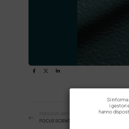
Si informa 
i gestori
hanno dispost
PREVIOUS ARTICOLO