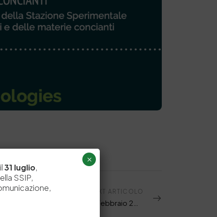
×
il
31 luglio
,
ella SSIP,
comunicazione,
NEXT ARTICOLO
RIVISTA – TANNERY INTERNATIONAL – Febbraio 2026