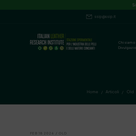
S
ssip@ssip.it
Chi siamo
Divulgazi
Home
Articoli
Old
/
/
FEB 18 2026
/
OLD