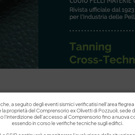
che, a seguito degli eventi sismici verificatisi nell’area flegrea 
 e la proprietà del Comprensorio ex Olivetti di Pozzuoli, sede d
o l’interdizione dell’accesso al Comprensorio fino a nuova 
essendo in corso le verifiche tecniche sugli edifici.
FOCUS SCIENTIFICO – La lignina come risorsa bio-based per l’industria conciaria: stato dell’arte, prestazioni e prospettive di sviluppo – PARTE II