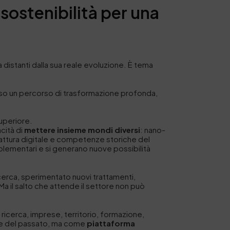
sostenibilità per una
a distanti dalla sua reale evoluzione. È tema
apreso un percorso di trasformazione profonda,
superiore.
cità di
mettere insieme mondi diversi
: nano-
ifattura digitale e competenze storiche del
omplementari e si generano nuove possibilità
icerca, sperimentato nuovi trattamenti,
 Ma il salto che attende il settore non può
ricerca, imprese, territorio, formazione,
iale del passato, ma come
piattaforma