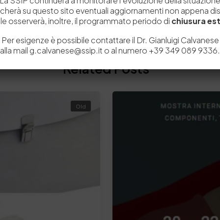
La SSIP continuerà a monitorare l’evoluzione della situazion
icherà su questo sito eventuali aggiornamenti non appena disp
e osserverà, inoltre, il programmato periodo di
chiusura est
Per esigenze è possibile contattare il Dr. Gianluigi Calvanese
alla mail g.calvanese@ssip.it o al numero +39 349 089 9336.
Related Posts
Old