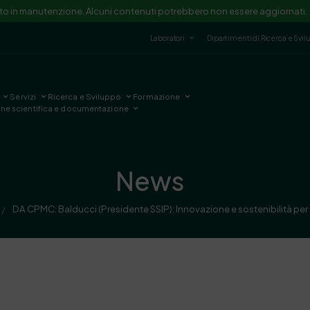
ito in manutenzione. Alcuni contenuti potrebbero non essere aggiornati.
Laboratori
Dipartimenti di Ricerca e Svi
Servizi
Ricerca e Sviluppo
Formazione
one scientifica e documentazione
News
DA CPMC: Balducci (Presidente SSIP): Innovazione e sostenibilità per 
/