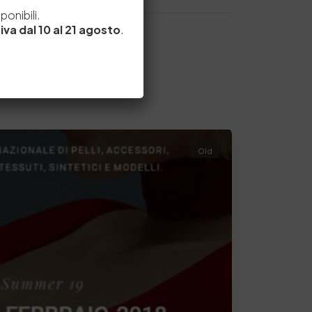
e
onibili.
iva dal 10 al 21 agosto
.
Old