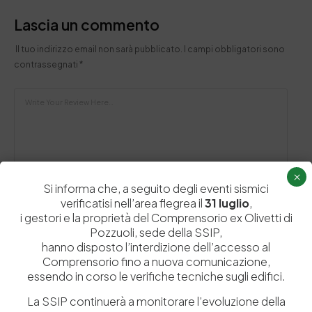
Lascia un commento
Il tuo indirizzo email non sarà pubblicato.
I campi obbligatori sono
contrassegnati
*
×
Si informa che, a seguito degli eventi sismici
verificatisi nell’area flegrea il
31 luglio
,
i gestori e la proprietà del Comprensorio ex Olivetti di
Pozzuoli, sede della SSIP,
hanno disposto l’interdizione dell’accesso al
Comprensorio fino a nuova comunicazione,
Salva il mio nome, email e sito web in questo browser per la
essendo in corso le verifiche tecniche sugli edifici.
prossima volta che commento.
La SSIP continuerà a monitorare l’evoluzione della