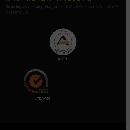
Pec
stazionesperimentaleindustriapelli@legalmail.it
Sede legale
Via Campi Flegrei, 34 – 80078 Pozzuoli (NA) – Tel. +39
081 5979100
. N. IT17/0158