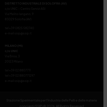
DISTRETTO INDUSTRIALE DI SOLOFRA (AV)
c/o UNIC – Centro Servizi ASI
Via Melito Iangano, 9
83029 Solofra (AV)
tel +39 0825 582740
e-mail ssip@ssip.it
MILANO (MI)
c/o UNIC
Via Brisa, 3
20123 Milano
tel +39 02 8807711
tel +39 02 880771297
e-mail ssip@ssip.it
Stazione Sperimentale per l’Industria delle Pelli e delle materie
concianti (SSIP) © 2026. All Rights Reserved