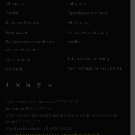
Chi siamo
Laboratori
Servizi
Dipartimenti di ricerca
Ricerca e Sviluppo
Biblioteca
Formazione
Politecnico del Cuoio
Divulgazione scientifica e
Media
documentazione
Tutela Whistleblowing
Contribuenti
Amministrazione Trasparente
Contatti
Codice fiscale e Partita Iva
07936981211
Iscrizione REA
NA 920756
Codice di iscrizione all’Anagrafe Nazionale delle Ricerche del
MIUR
000290_EIRI
Capitale Sociale
Euro
9.690.240,00