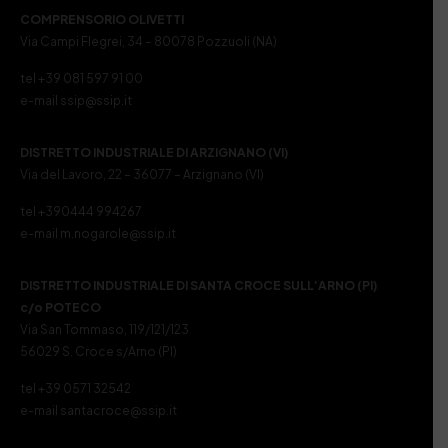
COMPRENSORIO OLIVETTI
Via Campi Flegrei, 34 – 80078 Pozzuoli (NA)
tel +39 081 597 91 00
e-mail ssip@ssip.it
DISTRETTO INDUSTRIALE DI ARZIGNANO (VI)
Via del Lavoro, 22 – 36077 – Arzignano (VI)
tel +390444 994267
e-mail m.nogarole@ssip.it
DISTRETTO INDUSTRIALE DI SANTA CROCE SULL’ARNO (PI)
c/o POTECO
Via San Tommaso, 119/121/123
56029 S. Croce s/Arno (PI)
tel +39 0571 32542
e-mail santacroce@ssip.it