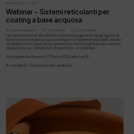
MAR 04 2026
/
OLD
Webinar – Sistemi reticolanti per
coating a base acquosa
comunicazione
0
Like Post
0
Comment
Le caratteristiche di solidità e resistenza generali degli agenti di
rivestimento a base acquosa vengono implementate dall’utilizzo
di additivi reticolanti assai versatili per funzionalità e meccanismi
di reazione. p.c. Emulsioni, dispersioni, crosslinker.
In programma Venerdì 27 Marzo 2026 alle ore 15.
A cura del Dr. Francesco de Laurentiis.