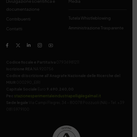
Divulgazione scientifica e
Media
documentazione
Tutela Whistleblowing
Contribuenti
Amministrazione Trasparente
Contatti
Codice fiscale e Partita Iva
07936981211
Iscrizione REA
NA 920756
Codice di iscrizione all’Anagrafe Nazionale delle Ricerche del
MIUR
000290_EIRI
Capitale Sociale
Euro
9.690.240,00
Pec
stazionesperimentaleindustriapelli@legalmail.it
Sede legale
Via Campi Flegrei, 34 – 80078 Pozzuoli (NA) – Tel. +39
081 5979100