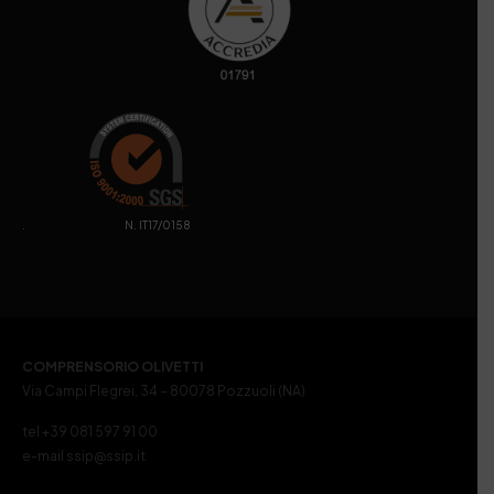
. N. IT17/0158
COMPRENSORIO OLIVETTI
Via Campi Flegrei, 34 – 80078 Pozzuoli (NA)
tel +39 081 597 91 00
e-mail ssip@ssip.it