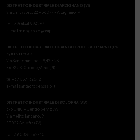
DISTRETTO INDUSTRIALE DI ARZIGNANO (VI)
Via del Lavoro, 22 – 36077 – Arzignano (VI)
tel +390444 994267
e-mail m.nogarole@ssip.it
DISTRETTO INDUSTRIALE DI SANTA CROCE SULL’ARNO (PI)
c/o POTECO
Via San Tommaso, 119/121/123
56029 S. Croce s/Arno (PI)
tel +39 0571 32542
e-mail santacroce@ssip.it
DISTRETTO INDUSTRIALE DI SOLOFRA (AV)
c/o UNIC – Centro Servizi ASI
Via Melito Iangano, 9
83029 Solofra (AV)
tel +39 0825 582740