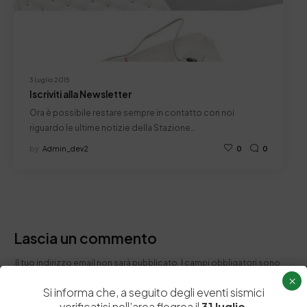
3 Luglio 2015
Iscriviti alla Newsletter
Ora è possibile restare sempre in contatto con noi
riguardo le ultime notizie della Stazione…
by
Admin_dev2
0
0
Lascia un commento
Il tuo indirizzo email non sarà pubblicato.
I campi obbligatori sono
contrassegnati
*
×
Si informa che, a seguito degli eventi sismici
verificatisi nell’area flegrea il
31 luglio
,