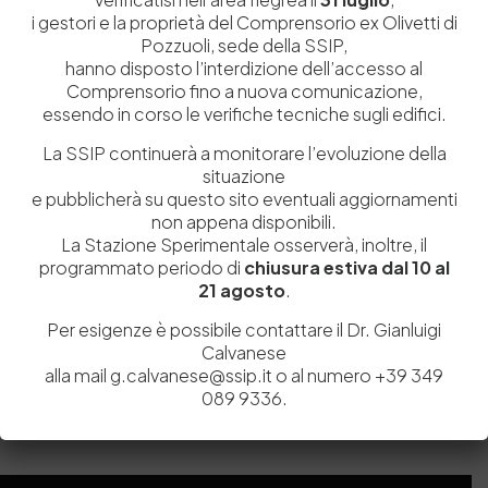
i gestori e la proprietà del Comprensorio ex Olivetti di
Pozzuoli, sede della SSIP,
hanno disposto l’interdizione dell’accesso al
Comprensorio fino a nuova comunicazione,
essendo in corso le verifiche tecniche sugli edifici.
La SSIP continuerà a monitorare l’evoluzione della
situazione
e pubblicherà su questo sito eventuali aggiornamenti
non appena disponibili.
La Stazione Sperimentale osserverà, inoltre, il
programmato periodo di
chiusura estiva dal 10 al
Salva il mio nome, email e sito web in questo browser per la
21 agosto
.
prossima volta che commento.
Per esigenze è possibile contattare il Dr. Gianluigi
Calvanese
Post Comment
alla mail g.calvanese@ssip.it o al numero +39 349
089 9336.