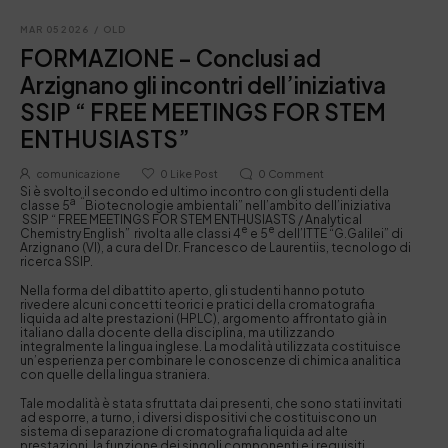
MAR 05 2026
/
OLD
FORMAZIONE – Conclusi ad
Arzignano gli incontri dell’iniziativa
SSIP “ FREE MEETINGS FOR STEM
ENTHUSIASTS”
comunicazione
0
Like Post
0
Comment
Si è svolto il secondo ed ultimo incontro con gli studenti della
a “
classe 5
Biotecnologie ambientali” nell’ambito dell’iniziativa
SSIP “ FREE MEETINGS FOR STEM ENTHUSIASTS / Analytical
e
e
Chemistry English” rivolta alle classi 4
e 5
dell’ITTE “G.Galilei” di
Arzignano (VI), a cura del Dr. Francesco de Laurentiis, tecnologo di
ricerca SSIP.
Nella forma del dibattito aperto, gli studenti hanno potuto
rivedere alcuni concetti teorici e pratici della cromatografia
liquida ad alte prestazioni (HPLC), argomento affrontato già in
italiano dalla docente della disciplina, ma utilizzando
integralmente la lingua inglese. La modalità utilizzata costituisce
un’esperienza per combinare le conoscenze di chimica analitica
con quelle della lingua straniera.
Tale modalità è stata sfruttata dai presenti, che sono stati invitati
ad esporre, a turno, i diversi dispositivi che costituiscono un
sistema di separazione di cromatografia liquida ad alte
prestazioni, la funzione dei singoli componenti e i requisiti