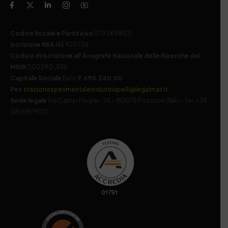
Codice fiscale e Partita Iva
07936981211
Iscrizione REA
NA 920756
Codice di iscrizione all’Anagrafe Nazionale delle Ricerche del
MIUR
000290_EIRI
Capitale Sociale
Euro
9.690.240,00
Pec
stazionesperimentaleindustriapelli@legalmail.it
Sede legale
Via Campi Flegrei, 34 – 80078 Pozzuoli (NA) – Tel. +39
081 5979100