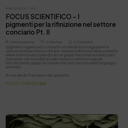
MAR 20 2026
/
OLD
FOCUS SCIENTIFICO – I
pigmenti per la rifinizione nel settore
conciario Pt. II
comunicazione
0
Like Post
0
Comment
I pigmenti organici ed i coloranti condividono in larga parte la
stessa struttura chimica di base, mentre l’inibizione della solubilità
viene ottenuta escludendo alcuni gruppi funzionali solubilizzanti,
formando sali insolubili di carbossilati o solfonati oppure
introducendo gruppi funzionali che riducono la solubilità (gruppo
ammide).
A cura del dr. Francesco de Laurentiis
FOCUS COMPLETO
QUI