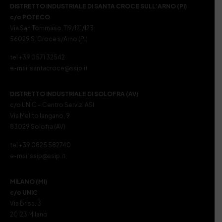
DISTRETTO INDUSTRIALE DI SANTA CROCE SULL’ARNO (PI)
c/o POTECO
Via San Tommaso, 119/121/123
56029 S. Croce s/Arno (PI)
tel +39 0571 32542
e-mail santacroce@ssip.it
DISTRETTO INDUSTRIALE DI SOLOFRA (AV)
c/o UNIC – Centro Servizi ASI
Via Melito Iangano, 9
83029 Solofra (AV)
tel +39 0825 582740
e-mail ssip@ssip.it
MILANO (MI)
c/o UNIC
Via Brisa, 3
20123 Milano