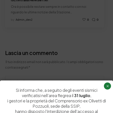
Ora è possibile restare sempre in contatto con noi
riguardo le ultime notizie della Stazione…
by
Admin_dev2
0
0
Lascia un commento
Il tuo indirizzo email non sarà pubblicato.
I campi obbligatori sono
contrassegnati
*
×
Si informa che, a seguito degli eventi sismici
verificatisi nell’area flegrea il
31 luglio
,
i gestori e la proprietà del Comprensorio ex Olivetti di
Pozzuoli, sede della SSIP,
hanno disposto l’interdizione dell’accesso al