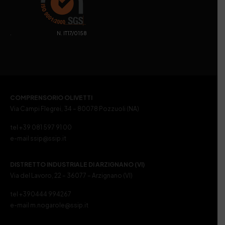
. N. IT17/0158
COMPRENSORIO OLIVETTI
Via Campi Flegrei, 34 – 80078 Pozzuoli (NA)
tel +39 081 597 91 00
e-mail ssip@ssip.it
DISTRETTO INDUSTRIALE DI ARZIGNANO (VI)
Via del Lavoro, 22 – 36077 – Arzignano (VI)
tel +390444 994267
e-mail m.nogarole@ssip.it