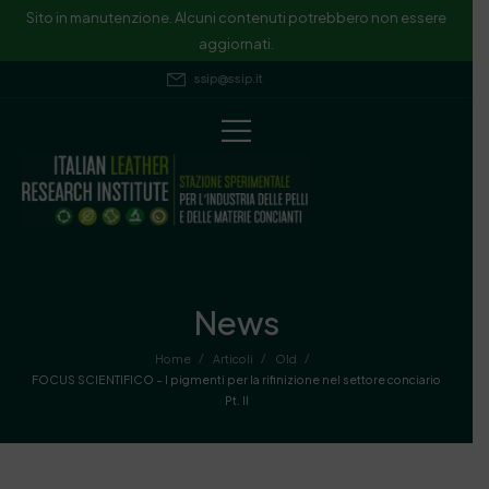
Sito in manutenzione. Alcuni contenuti potrebbero non essere
aggiornati.
ssip@ssip.it
News
/
/
/
Home
Articoli
Old
FOCUS SCIENTIFICO – I pigmenti per la rifinizione nel settore conciario
Pt. II