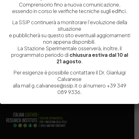
Comprensorio fino a nuova comunicazione,
essendo in corso le verifiche tecniche sugli edifici.
La SSIP continuerà a monitorare l’evoluzione della
situazione
e pubblicherà su questo sito eventuali aggiornamenti
Salva il mio nome, email e sito web in questo browser per la
non appena disponibili.
prossima volta che commento.
La Stazione Sperimentale osserverà, inoltre, il
programmato periodo di
chiusura estiva dal 10 al
21 agosto
.
Post Comment
Per esigenze è possibile contattare il Dr. Gianluigi
Calvanese
alla mail g.calvanese@ssip.it o al numero +39 349
089 9336.