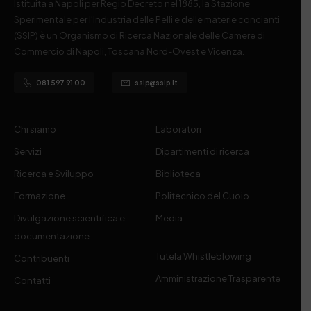
Istituita a Napoli per Regio Decreto nel 1885, la Stazione
Sperimentale per l’Industria delle Pelli e delle materie concianti
(SSIP) è un Organismo di Ricerca Nazionale delle Camere di
Commercio di Napoli, Toscana Nord-Ovest e Vicenza.
081 597 91 00
ssip@ssip.it
Chi siamo
Laboratori
Servizi
Dipartimenti di ricerca
Ricerca e Sviluppo
Biblioteca
Formazione
Politecnico del Cuoio
Divulgazione scientifica e
Media
documentazione
Tutela Whistleblowing
Contribuenti
Amministrazione Trasparente
Contatti