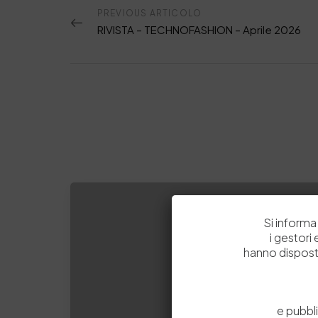
PREVIOUS ARTICOLO
RIVISTA – TECHNOFASHION – Aprile 2026
Si informa 
i gestori
hanno dispost
e pubbl