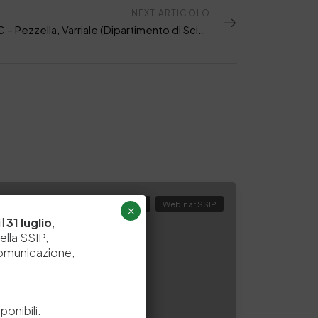
NEXT ARTICOLO
Da CPMC – Pezzella, Varriale (Dipartimento di Scienze Chimiche Università degli Studi di Napoli Federico II): “Dalle biomasse ai materiali avanzati: tecnologie biobased e cross-settoriali per il futuro della concia”
In Evidenza
News
Webinar SSIP
×
il
31 luglio
,
ella SSIP,
comunicazione,
e
onibili.