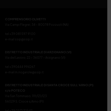
COMPRENSORIO OLIVETTI
Via Campi Flegrei, 34 – 80078 Pozzuoli (NA)
tel +39 081 597 91 00
e-mail ssip@ssip.it
DISTRETTO INDUSTRIALE DI ARZIGNANO (VI)
Via del Lavoro, 22 – 36077 – Arzignano (VI)
tel +390444 994267
e-mail m.nogarole@ssip.it
DISTRETTO INDUSTRIALE DI SANTA CROCE SULL’ARNO (PI)
c/o POTECO
Via San Tommaso, 119/121/123
56029 S. Croce s/Arno (PI)
tel +39 0571 32542