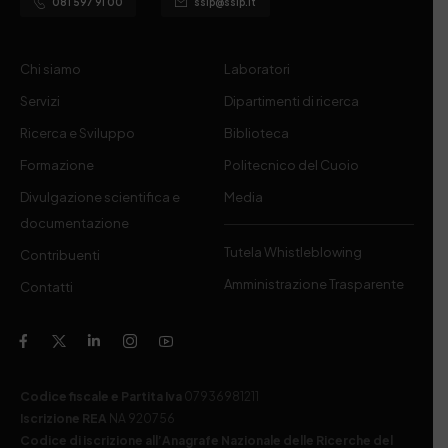
081 597 91 00
ssip@ssip.it
Chi siamo
Laboratori
Servizi
Dipartimenti di ricerca
Ricerca e Sviluppo
Biblioteca
Formazione
Politecnico del Cuoio
Divulgazione scientifica e
Media
documentazione
Tutela Whistleblowing
Contribuenti
Amministrazione Trasparente
Contatti
Codice fiscale e Partita Iva
07936981211
Iscrizione REA
NA 920756
Codice di iscrizione all’Anagrafe Nazionale delle Ricerche del