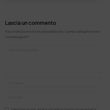
Lascia un commento
Il tuo indirizzo email non sarà pubblicato.
I campi obbligatori sono
contrassegnati
*
Salva il mio nome, email e sito web in questo browser per la