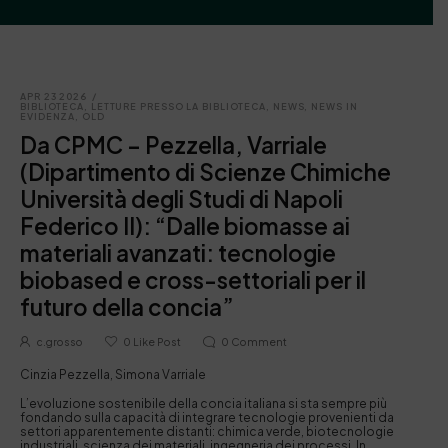
APR 23 2026
/
BIBLIOTECA
,
LETTURE PRESSO LA BIBLIOTECA
,
NEWS
,
NEWS IN
EVIDENZA
,
OLD
Da CPMC – Pezzella, Varriale
(Dipartimento di Scienze Chimiche
Università degli Studi di Napoli
Federico II): “Dalle biomasse ai
materiali avanzati: tecnologie
biobased e cross-settoriali per il
futuro della concia”
c.grosso
0
Like Post
0
Comment
Cinzia Pezzella, Simona Varriale
L’evoluzione sostenibile della concia italiana si sta sempre più
fondando sulla capacità di integrare tecnologie provenienti da
settori apparentemente distanti: chimica verde, biotecnologie
industriali, scienza dei materiali, ingegneria dei processi. In