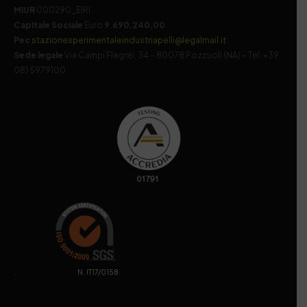
MIUR
000290_EIRI
Capitale Sociale
Euro
9.690.240,00
Pec
stazionesperimentaleindustriapelli@legalmail.it
Sede legale
Via Campi Flegrei, 34 – 80078 Pozzuoli (NA) – Tel. +39
081 5979100
. N. IT17/0158