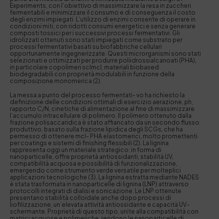
Experiments, con l’obiettivo di massimizzare la resa in zuccheri
fermentabili e minimizzare il consumo e di conseguenza il costo
degli enzimi impiegati. L’utilizzo di enzimi consente di operare in
condizioni miti, con ridotti consumi energetici e senza generare
composti tossici per i successivi processi fermentativi. Gli
idrolizzati ottenuti sono stati impiegati come substrato per
processi fermentativi basati su biofabbriche cellulari
opportunamente ingegnerizzate. Questi microrganismi sono stati
selezionati e ottimizzati per produrre poliidrossialcanoati (PHA),
in particolare copolimeri sclmcl, materiali biobased
biodegradabili con proprietà modulabili in funzione della
composizione monomerica (2).
La messa a punto del processo fermentati- vo ha richiesto la
definizione delle condizioni ottimali di esercizio aerazione, ph,
rapporto C/N, cinetiche di alimentazione al fine di massimizzare
l’accumulo intracellulare di polimero. Il polimero ottenuto dalla
frazione polisaccaridica è stato affiancato da un secondo flusso
produttivo, basato sulla frazione lipidica degli SCGs, che ha
permesso di ottenere mcl- PHA elastomerici, molto promettenti
per coatings e sistemi di finishing flessibili (2). La lignina
rappresenta oggi un materiale strategico: in forma di
nanoparticelle, offre proprietà antiossidanti, stabilità UV,
compatibilità acquosa e possibilità di funzionalizzazione,
emergendo come strumento verde versatile per molteplici
applicazioni tecnologiche (3). La lignina estratta mediante NADES
è stata trasformata in nanoparticelle di lignina (LNP) attraverso
protocolli integrati di dialisi e sonicazione. Le LNP ottenute
presentano stabilità colloidale anche dopo processi di
liofilizzazione, un’elevata attività antiossidante e capacità UV-
schermante. Proprietà di questo tipo, unite alla compatibilità con
matrici acquose e polimeriche, rendono le nanoparticelle di