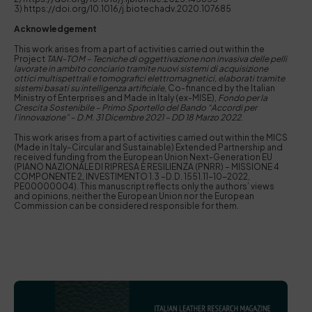
3) https://doi.org/10.1016/j.biotechadv.2020.107685
Acknowledgement
This work arises from a part of activities carried out within the
Project
TAN-TOM – Tecniche di oggettivazione non invasiva delle pelli
lavorate in ambito conciario tramite nuovi sistemi di
acquisizione
ottici multispettrali e tomografici
elettromagnetici, elaborati tramite
sistemi ba
sati su intelligenza artificiale
, Co-financed by the Italian
Ministry of Enterprises and Made in Italy (ex-MISE),
Fondo per la
Crescita Sostenibile – Primo Sportello del Bando “Accordi per
l’innovazione” – D.M. 31 Dicembre 2021 – DD 18 Marzo 2022
.
This work arises from a part of activities carried out within the MICS
(Made in Italy–Circular and Sustainable) Extended Partnership and
received funding from the European Union Next-Generation EU
(PIANO NAZIONALE DI RIPRESA E RESILIENZA (PNRR) – MISSIONE 4
COMPONENTE 2, INVESTIMENTO 1.3 –D.D. 1551.11-10-2022,
PE00000004). This manuscript reflects only the authors’ views
and opinions, neither the European Union nor the European
Commission can be considered responsible for them.