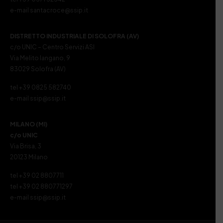
e-mail santacroce@ssip.it
DISTRETTO INDUSTRIALE DI SOLOFRA (AV)
c/o UNIC – Centro Servizi ASI
Via Melito Iangano, 9
83029 Solofra (AV)
tel +39 0825 582740
e-mail ssip@ssip.it
MILANO (MI)
c/o UNIC
Via Brisa, 3
20123 Milano
tel +39 02 8807711
tel +39 02 880771297
e-mail ssip@ssip.it