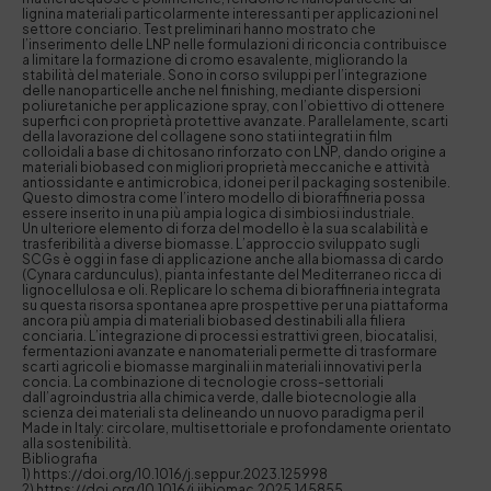
lignina materiali particolarmente interessanti per applicazioni nel
settore conciario. Test preliminari hanno mostrato che
l’inserimento delle LNP nelle formulazioni di riconcia contribuisce
a limitare la formazione di cromo esavalente, migliorando la
stabilità del materiale. Sono in corso sviluppi per l’integrazione
delle nanoparticelle anche nel finishing, mediante dispersioni
poliuretaniche per applicazione spray, con l’obiettivo di ottenere
superfici con proprietà protettive avanzate. Parallelamente, scarti
della lavorazione del collagene sono stati integrati in film
colloidali a base di chitosano rinforzato con LNP, dando origine a
materiali biobased con migliori proprietà meccaniche e attività
antiossidante e antimicrobica, idonei per il packaging sostenibile.
Questo dimostra come l’intero modello di bioraffineria possa
essere inserito in una più ampia logica di simbiosi industriale.
Un ulteriore elemento di forza del modello è la sua scalabilità e
trasferibilità a diverse biomasse. L’approccio sviluppato sugli
SCGs è oggi in fase di applicazione anche alla biomassa di cardo
(Cynara cardunculus), pianta infestante del Mediterraneo ricca di
lignocellulosa e oli. Replicare lo schema di bioraffineria integrata
su questa risorsa spontanea apre prospettive per una piattaforma
ancora più ampia di materiali biobased destinabili alla filiera
conciaria. L’integrazione di processi estrattivi green, biocatalisi,
fermentazioni avanzate e nanomateriali permette di trasformare
scarti agricoli e biomasse marginali in materiali innovativi per la
concia. La combinazione di tecnologie cross-settoriali
dall’agroindustria alla chimica verde, dalle biotecnologie alla
scienza dei materiali sta delineando un nuovo paradigma per il
Made in Italy: circolare, multisettoriale e profondamente orientato
alla sostenibilità.
Bibliografia
1) https://doi.org/10.1016/j.seppur.2023.125998
2) https://doi.org/10.1016/j.ijbiomac.2025.145855