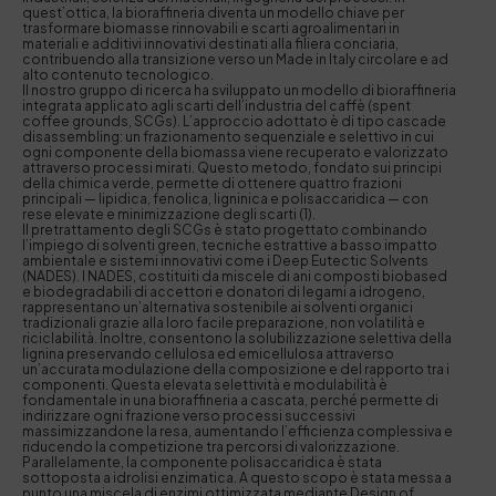
quest’ottica, la bioraffineria diventa un modello chiave per
trasformare biomasse rinnovabili e scarti agroalimentari in
materiali e additivi innovativi destinati alla filiera conciaria,
contribuendo alla transizione verso un Made in Italy circolare e ad
alto contenuto tecnologico.
Il nostro gruppo di ricerca ha sviluppato un modello di bioraffineria
integrata applicato agli scarti dell’industria del caffè (spent
coffee grounds, SCGs). L’approccio adottato è di tipo cascade
disassembling: un frazionamento sequenziale e selettivo in cui
ogni componente della biomassa viene recuperato e valorizzato
attraverso processi mirati. Questo metodo, fondato sui principi
della chimica verde, permette di ottenere quattro frazioni
principali — lipidica, fenolica, ligninica e polisaccaridica — con
rese elevate e minimizzazione degli scarti (1).
Il pretrattamento degli SCGs è stato progettato combinando
l’impiego di solventi green, tecniche estrattive a basso impatto
ambientale e sistemi innovativi come i Deep Eutectic Solvents
(NADES). I NADES, costituiti da miscele di ani composti biobased
e biodegradabili di accettori e donatori di legami a idrogeno,
rappresentano un’alternativa sostenibile ai solventi organici
tradizionali grazie alla loro facile preparazione, non volatilità e
riciclabilità. Inoltre, consentono la solubilizzazione selettiva della
lignina preservando cellulosa ed emicellulosa attraverso
un’accurata modulazione della composizione e del rapporto tra i
componenti. Questa elevata selettività e modulabilità è
fondamentale in una bioraffineria a cascata, perché permette di
indirizzare ogni frazione verso processi successivi
massimizzandone la resa, aumentando l’efficienza complessiva e
riducendo la competizione tra percorsi di valorizzazione.
Parallelamente, la componente polisaccaridica è stata
sottoposta a idrolisi enzimatica. A questo scopo è stata messa a
punto una miscela di enzimi ottimizzata mediante Design of