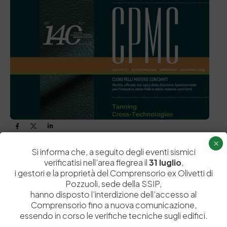
×
Si informa che, a seguito degli eventi sismici
verificatisi nell’area flegrea il
31 luglio
,
i gestori e la proprietà del Comprensorio ex Olivetti di
Pozzuoli, sede della SSIP,
PREVIOUS ARTICOLO
NEXT ARTICOLO
hanno disposto l’interdizione dell’accesso al
Comprensorio fino a nuova comunicazione,
essendo in corso le verifiche tecniche sugli edifici.