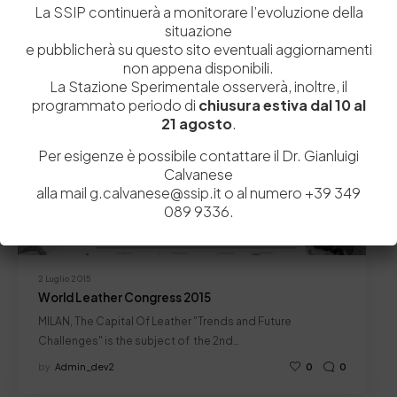
La SSIP continuerà a monitorare l’evoluzione della
Related Posts
situazione
e pubblicherà su questo sito eventuali aggiornamenti
non appena disponibili.
News
La Stazione Sperimentale osserverà, inoltre, il
programmato periodo di
chiusura estiva dal 10 al
21 agosto
.
Per esigenze è possibile contattare il Dr. Gianluigi
Calvanese
alla mail g.calvanese@ssip.it o al numero +39 349
089 9336.
2 Luglio 2015
World Leather Congress 2015
MILAN, The Capital Of Leather "Trends and Future
Challenges" is the subject of the 2nd…
by
Admin_dev2
0
0