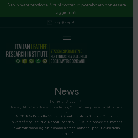
Sito in manutenzione. Alcuni contenuti potrebbero non essere
aggiornati.
ssip@ssip.it
News
/
/
Home
Articoli
News
,
Biblioteca
,
News in evidenza
,
Old
,
Letture presso la Biblioteca
/
Da CPMC – Pezzella, Varriale (Dipartimento di Scienze Chimiche
Università degli Studi di Napoli Federico II): “Dalle biomasse ai materiali
avanzati: tecnologie biobased e cross-settoriali per il futuro della
concia”