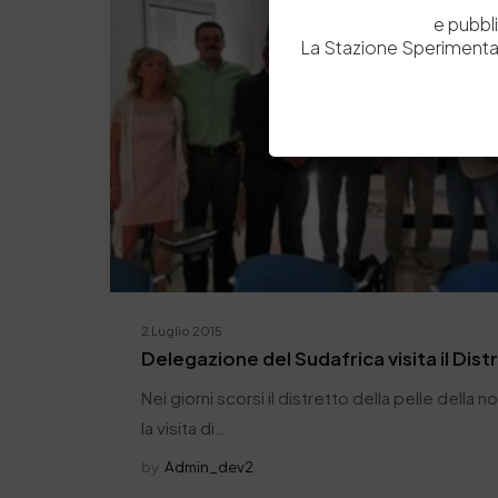
e pubbl
La Stazione Sperimental
2 Luglio 2015
Delegazione del Sudafrica visita il Dist
Nei giorni scorsi il distretto della pelle della 
la visita di…
by
Admin_dev2