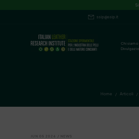
S
ssip@ssip.it
Chi siamo
Divulgazi
Home
Articoli
/
/
JUN 05 2026
/
NEWS