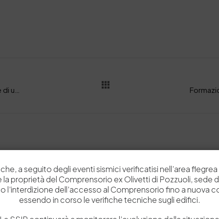
L’ingiallimento del cuoio: dinamiche chimiche di un difetto complesso
che, a seguito degli eventi sismici verificatisi nell’area flegrea 
Related Posts
 e la proprietà del Comprensorio ex Olivetti di Pozzuoli, sede d
o l’interdizione dell’accesso al Comprensorio fino a nuova 
essendo in corso le verifiche tecniche sugli edifici.
News