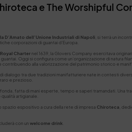
hiroteca e The Worshipful Co
la D’Amato dell’Unione Industriali di Napoli
, si terrà un inco
ntiche corporazioni di guantai d’Europa.
n
Royal Charter
nel 1639, la Glovers Company esercitava originar
guantai. Oggi si configura come un’organizzazione di natura fil
 e contribuendo alla valorizzazione del patrimonio storico e manif
 dialogo tra due tradizioni manifatturiere nate in contesti diversi
 raro e prezioso.
fonda, fatta di mani esperte, tempo e saperi tramandati. Una tr
ualità artigianale.
no spazio espositivo a cura della rete di impresa
Chiroteca
, dedi
cluderà con un
welcome drink
.