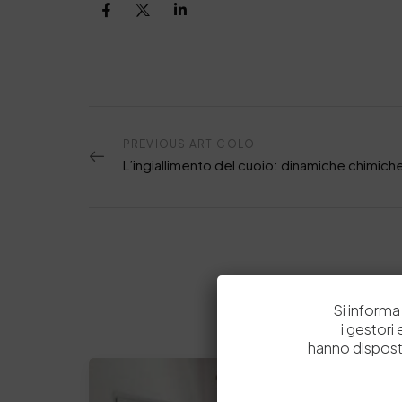
PREVIOUS ARTICOLO
Si informa 
i gestori
hanno dispost