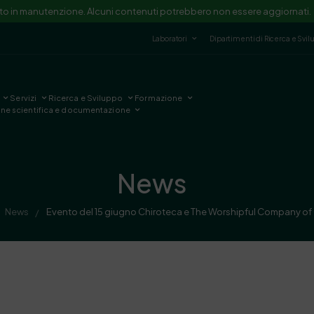
ito in manutenzione. Alcuni contenuti potrebbero non essere aggiornati.
Laboratori
Dipartimenti di Ricerca e Svi
Servizi
Ricerca e Sviluppo
Formazione
one scientifica e documentazione
News
News
Evento del 15 giugno Chiroteca e The Worshipful Company of 
/