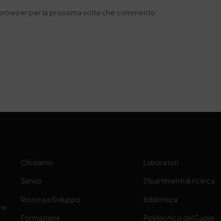
o browser per la prossima volta che commento.
Chi siamo
Laboratori
Servizi
Dipartimenti di ricerca
Ricerca e Sviluppo
Biblioteca
one
Formazione
Politecnico del Cuoio