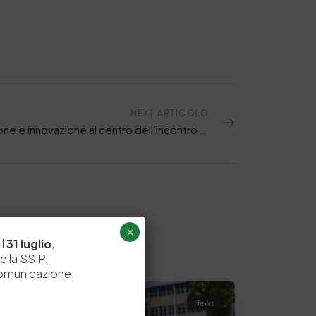
NEXT ARTICOLO
Formazione e innovazione al centro dell’incontro AICC di Solofra “LEATHER VISION: oltre il visibile”
×
il
31 luglio
,
ella SSIP,
comunicazione,
News