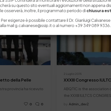
La SSIP continuerà a monitorare l’evoluzione della situazion
icherà su questo sito eventuali aggiornamenti non appena disp
e osserverà, inoltre, il programmato periodo di
chiusura est
Per esigenze è possibile contattare il Dr. Gianluigi Calvanese
alla mail g.calvanese@ssip.it o al numero +39 349 089 9336.
2 Luglio 2015
retto della Pelle
XXXIII Congresso IULT
nostra provincia ha ricevuto
ABQTIC is the association c
the XXXIII IULTCS CONGRE
0
0
by
Admin_dev2