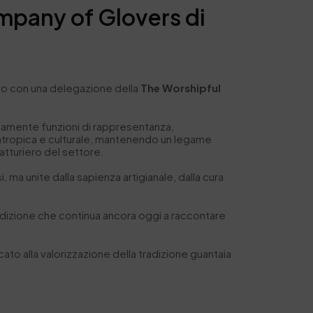
mpany of Glovers di
ntro con una delegazione della
The Worshipful
iamente funzioni di rappresentanza,
antropica e culturale, mantenendo un legame
atturiero del settore.
, ma unite dalla sapienza artigianale, dalla cura
adizione che continua ancora oggi a raccontare
cato alla valorizzazione della tradizione guantaia