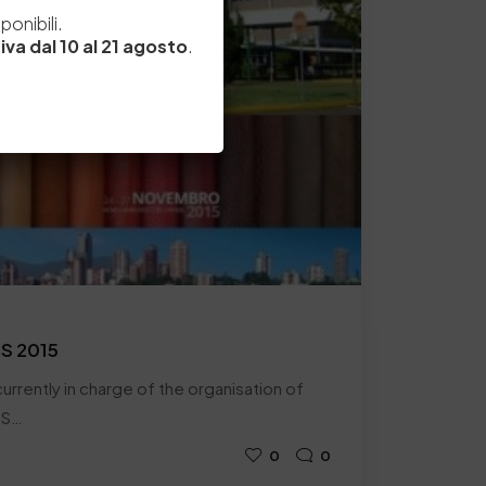
e
onibili.
iva dal 10 al 21 agosto
.
CS 2015
urrently in charge of the organisation of
SS…
0
0