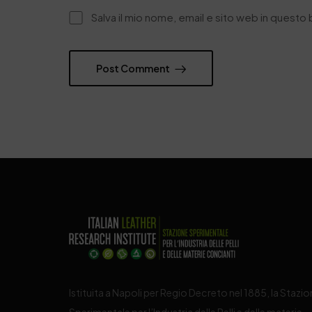
Salva il mio nome, email e sito web in quest
Post Comment
Istituita a Napoli per Regio Decreto nel 1885, la Stazi
Sperimentale per l’Industria delle Pelli e delle materie