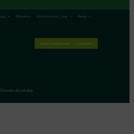
luppo
Biblioteca
Politecnico del Cuoio
Media
Area Contribuenti
Contatti
Glovers di Londra