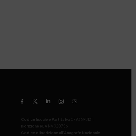
Codice fiscale e Partita Iva
07936981211
Iscrizione REA
NA 920756
Codice di iscrizione all’Anagrafe Nazionale