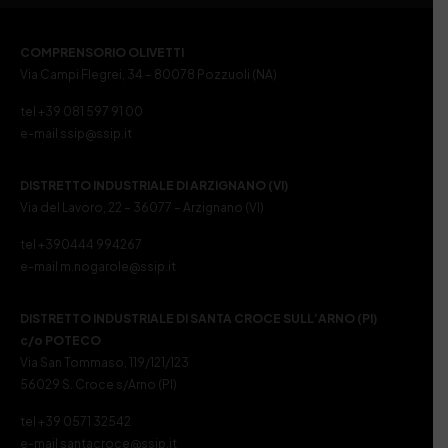
COMPRENSORIO OLIVETTI
Via Campi Flegrei, 34 – 80078 Pozzuoli (NA)
tel +39 081 597 91 00
e-mail ssip@ssip.it
DISTRETTO INDUSTRIALE DI ARZIGNANO (VI)
Via del Lavoro, 22 – 36077 – Arzignano (VI)
tel +390444 994267
e-mail m.nogarole@ssip.it
DISTRETTO INDUSTRIALE DI SANTA CROCE SULL’ARNO (PI)
c/o POTECO
Via San Tommaso, 119/121/123
56029 S. Croce s/Arno (PI)
tel +39 0571 32542
e-mail santacroce@ssip.it