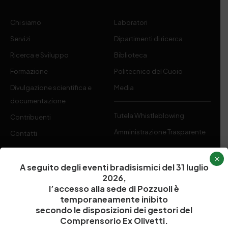
Chi siamo
Laboratori
Servizi
Dipartimenti di ricerca
Ricerca e Sviluppo
Biblioteca
Formazione
Politecnico del Cuoio
Divulgazione scientifica e
Media
documentazione
Tutela Whistleblowing
Contribuenti
Amministrazione Trasparente
Contatti
×
A seguito degli eventi bradisismici del 31 luglio
2026,
l’accesso alla sede di Pozzuoli è
Codice fiscale e Partita Iva
07936981211
temporaneamente inibito
Iscrizione REA
NA 920756
secondo le disposizioni dei gestori del
Codice di iscrizione all’Anagrafe Nazionale delle Ricerche del
Comprensorio Ex Olivetti.
MIUR
000290_EIRI