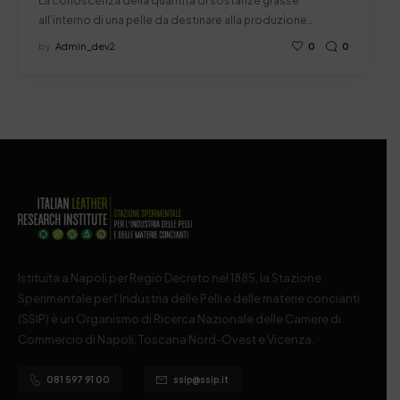
La conoscenza della quantità di sostanze grasse
all’interno di una pelle da destinare alla produzione…
by
Admin_dev2
0
0
Istituita a Napoli per Regio Decreto nel 1885, la Stazione
Sperimentale per l’Industria delle Pelli e delle materie concianti
(SSIP) è un Organismo di Ricerca Nazionale delle Camere di
Commercio di Napoli, Toscana Nord-Ovest e Vicenza.
081 597 91 00
ssip@ssip.it