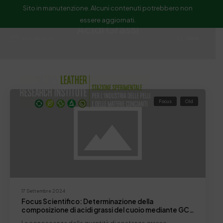
Sito in manutenzione. Alcuni contenuti potrebbero non
essere aggiornati.
Acidi Grassi
ssip@ssip.it
Cerca
Focus
Old
17 Settembre 2024
Focus Scientifico: Determinazione della
composizione di acidi grassi del cuoio mediante GC-
MS.