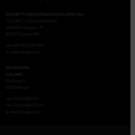
DISTRETTO INDUSTRIALE DI SOLOFRA (AV)
c/o UNIC – Centro Servizi ASI
Via Melito Iangano, 9
83029 Solofra (AV)
tel +39 0825 582740
e-mail ssip@ssip.it
MILANO (MI)
c/o UNIC
Via Brisa, 3
20123 Milano
tel +39 02 8807711
tel +39 02 880771297
e-mail ssip@ssip.it