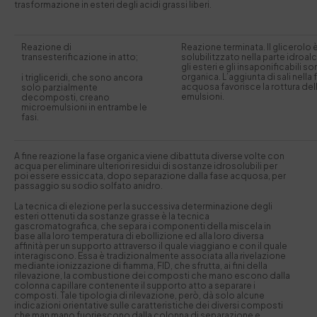
trasformazione in esteri degli acidi grassi liberi.
Reazione di
Reazione terminata. Il glicerolo 
transesterificazione in atto;
solubilitzzato nella parte idroa
gli esteri e gli insaponificabili s
organica. L’aggiunta di sali nella
i trigliceridi, che sono ancora
acquosa favorisce la rottura del
solo parzialmente
emulsioni.
decomposti, creano
microemulsioni in entrambe le
fasi.
A fine reazione la fase organica viene dibattuta diverse volte con
acqua per eliminare ulteriori residui di sostanze idrosolubili per
poi essere essiccata, dopo separazione dalla fase acquosa, per
passaggio su sodio solfato anidro.
La tecnica di elezione per la successiva determinazione degli
esteri ottenuti da sostanze grasse è la tecnica
gascromatografica, che separa i componenti della miscela in
base alla loro temperatura di ebollizione ed alla loro diversa
affinità per un supporto attraverso il quale viaggiano e con il quale
interagiscono. Essa è tradizionalmente associata alla rivelazione
mediante ionizzazione di fiamma, FID, che sfrutta, ai fini della
rilevazione, la combustione dei composti che mano escono dalla
colonna capillare contenente il supporto atto a separare i
composti. Tale tipologia di rilevazione, però, dà solo alcune
indicazioni orientative sulle caratteristiche dei diversi composti
che man mano fuoriescono dalla colonna di separazione e