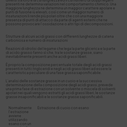
diversi tra loro e la cui lunghezza ed il cui numero di doppi legami
presenti ne determina variazioni nel comportamento chimico. Una
maggiore lunghezza ne determina un maggior carattere apolare e
punti di fusione iù elevati, così come un maggior numero di
insaturazioni li rende più polari oltre che con una maggiore
presenza di punti di attacco da parte di agenti esterni che ne
possono provocare l’ossidazione o altri tipi di decomposizioni.
Strutture di alcuni acidi grassi con differenti lunghezze di catena
carboniosa e numero di insaturazioni
Reazioni di idrolisi del legame che lega la parte glicerica e la parte
di acido grasso fanno sì che, tra le sostanze grasse, siano
inevitabilmente presenti anche acidi grassi liberi.
È proprio la composizione percentuale totale degli acidi grassi
presenti in tutti i trigliceridi e negli acidi grassi liberi ad essere la
caratteristica peculiare di una fase grassa saponificabile.
L’analisi delle sostanze grasse in un cuoio e la successiva
determinazione della composizione degli acidi grassi, prevede
una prima fase di estrazione con un solvente o miscela di solventi
apolari nei quali vengono estratti gli acidi grassi liberi, le sostanze
grasse insaponificabili e le sostanze grasse saponificabili.
Normalmente
Estrazione di cuoio con esano
l’estrazione
avviene
utilizzando
esano con un