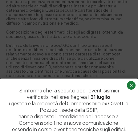
mostrato la presenza, in concentrazioni molto più elevate rispetto
ad altre specie animali, di acidi grassi insaturi e poli-insaturi a
catena medio-lunga. Questa peculiare caratteristica della
composizione del grasso di coccodrillo, riscontrabile anche in
diverse altre fonti di letteratura scientifica, ne determina un uso
diffuso in campo nutrizionale e medico.
Composizione degli esteri metilici degli acidi grassi ottenuti da
sostanza grassa estratta da cuoio di coccodrillo
L’utilizzo della rivelazione post GC con filtro di massa ed il
confronto con librerie spettrali ha permesso una identificazione
relativamente agevole e con discreta certezza di tali composti
anche senza l’iniezione di sostanze pure da utilizzare come
riferimento, come sarebbe stato necessario fare nel caso di
utilizzo di rilevazione FID, sebbene tale pratica non avrebbe
assicurato una identificazione univoca a causa della possibilità di
co-eluizione di composti con caratteristiche simili.
×
A cura del Dr. Leopoldo Esposito – Resp. Laboratori SSIP
Si informa che, a seguito degli eventi sismici
Pubblicato il:
17 Set 2024 alle 11:56
verificatisi nell’area flegrea il
31 luglio
,
i gestori e la proprietà del Comprensorio ex Olivetti di
Pozzuoli, sede della SSIP,
hanno disposto l’interdizione dell’accesso al
Comprensorio fino a nuova comunicazione,
essendo in corso le verifiche tecniche sugli edifici.