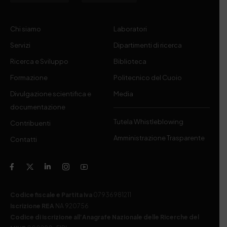
Chi siamo
Laboratori
Servizi
Dipartimenti di ricerca
Ricerca e Sviluppo
Biblioteca
Formazione
Politecnico del Cuoio
Divulgazione scientifica e
Media
documentazione
Tutela Whistleblowing
Contribuenti
Amministrazione Trasparente
Contatti
Codice fiscale e Partita Iva
07936981211
Iscrizione REA
NA 920756
Codice di iscrizione all’Anagrafe Nazionale delle Ricerche del