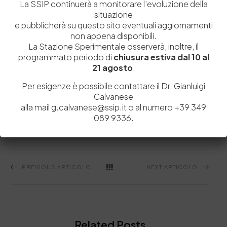
La SSIP continuerà a monitorare l’evoluzione della
situazione
e pubblicherà su questo sito eventuali aggiornamenti
non appena disponibili.
La Stazione Sperimentale osserverà, inoltre, il
programmato periodo di
chiusura estiva dal 10 al
21 agosto
.
Per esigenze è possibile contattare il Dr. Gianluigi
Calvanese
Acidi Grassi
Cuoio
GC-MS
Leopoldo Esposito
alla mail g.calvanese@ssip.it o al numero +39 349
089 9336.
PREVIOUS ARTICOLO
NEXT ARTICOLO
Related Posts