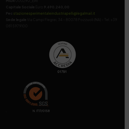
MIUR
000290_EIRI
Capitale Sociale
Euro
9.690.240,00
Pec
stazionesperimentaleindustriapelli@legalmail.it
Sede legale
Via Campi Flegrei, 34 – 80078 Pozzuoli (NA) – Tel. +39
081 5979100
. N. IT17/0158