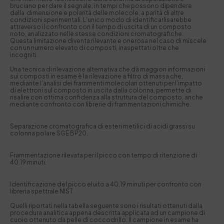
bruciano per dare il segnale, in tempi che possono dipendere
dalla dimensione e polarità delle molecole, a parità di altre
condizioni sperimentali. L’unico modo di identificarlisarebbe
attraverso il confronto con il tempo di uscita di un composto
noto, analizzato nelle stesse condizioni cromatografiche.
Questa limitazione diventa rilevante e onerosa nel caso di miscele
con un numero elevato di composti, inaspettati oltre che
incogniti.
Una tecnica di rilevazione alternativa che dà maggiori informazioni
sui composti in esame è la rilevazione a filtro di massa che,
mediante l’analisi dei frammenti molecolari ottenuti per l’impatto
di elettroni sul composto in uscita dalla colonna, permette di
risalire con ottima confidenza alla struttura del composto, anche
mediante confronto con librerie di frammentazioni chimiche.
Separazione cromatografica di esteri metilici di acidi grassi su
colonna polare SGE BP20.
Frammentazione rilevata per il picco con tempo di ritenzione di
40.19 minuti.
Identificazione del picco eluito a 40.19 minuti per confronto con
libreria spettrale NIST
Quelli riportati nella tabella seguente sono i risultati ottenuti dalla
procedura analitica appena descritta applicata ad un campione di
cuoio ottenuto da pelle di coccodrillo. Il campione in esame ha