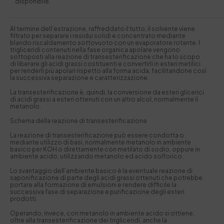
disponibile.
Al termine dell’estrazione, raffreddato il tutto, il solvente viene
filtrato per separare i residui solidi e concentrato mediante
blando riscaldamento sottovuoto con un evaporatore rotante. I
trigliceridi contenuti nella fase organica apolare vengono
sottoposti alla reazione di transesterificazione che ha lo scopo
di liberare gli acidi grassi costituenti e convertirli in esteri metilici
per renderli più apolari rispetto alla forma acida, facilitandone così
la successiva separazione e caratterizzazione.
La transesterificazione è, quindi, la conversione da esteri glicerici
di acidi grassi a esteri ottenuti con un altro alcol, normalmente il
metanolo.
Schema della reazione di transesterificazione
La reazione di transesterificazione può essere condotta o
mediante utilizzo di basi, normalmente metanolo in ambiente
basico per KOH o direttamente con metilato di sodio, oppure in
ambiente acido, utilizzando metanolo ed acido solforico.
Lo svantaggio dell’ambiente basico è la eventuale reazione di
saponificazione di parte degli acidi grassi ottenuti che potrebbe
portare alla formazione di emulsioni e rendere difficile la
successiva fase di separazione e purificazione degli esteri
prodotti.
Operando, invece, con metanolo in ambiente acido si ottiene,
oltre alla transesterificazione dei trigliceridi, anche la