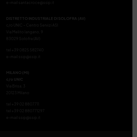
e-mail santacroce@ssip.it
DISTRETTO INDUSTRIALE DI SOLOFRA (AV)
c/o UNIC – Centro Servizi ASI
Via Melito Iangano, 9
83029 Solofra (AV)
tel +39 0825 582740
e-mail ssip@ssip.it
MILANO (MI)
c/o UNIC
Via Brisa, 3
20123 Milano
tel +39 02 8807711
tel +39 02 880771297
e-mail ssip@ssip.it