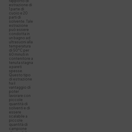
rapporto di
estrazione di
1 parte di
cuoio e 20
parti di
solvente. Tale
estrazione
può essere
condotta in
un bagno ad
ultrasuoni alla
temperatura
di 50°C per
60 minuti in
contenitore a
tenuta stagna
a pareti
spesse.
Questo tipo
di estrazione
ha il
vantaggio di
poter
lavorare con
piccole
quantità di
solventi e di
essere
scalabile a
piccole
quantità di
campione