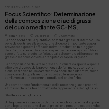
SEP 17 2024
/
FOCUS
,
OLD
Focus Scientifico: Determinazione
della composizione di acidi grassi
del cuoio mediante GC-MS.
admin_dev2
0
Like Post
0
Comment
La conoscenza della quantità di sostanze grasse all’interno di una
pelle da destinare alla produzione di cuoio è importante sia per
prevedere e gestire l’efficacia dei vari prodotti chimici aggiunti
durante il processo di concia, sia per minimizzare la possibilità di
avere difetti sul prodotto finito, quali ad esempio efflorescenze
grasse o macchie dovute a precipitati di saponi di grasso.
La composizione della fase grassa può variare da specie a specie
oltre che dipende dalla provenienza dell’animale, potendone in
alcuni casi divenire una caratteristica peculiare e distintiva, anche
considerando quella residua riscontrabile in un cuoio
semilavorato e, in opportune condizioni, anche finito.
Una componente fondamentale delle sostanze grasse presenti
all’interno della pelle è normalmente rappresentata da trigliceridi.
Struttura di un trigliceride
Un trigliceride è composto da una molecola di glicerina alla quale
sono legate tre catene di acidi grassi, che possono essere anche