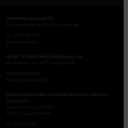
COMPRENSORIO OLIVETTI
Via Campi Flegrei, 34 – 80078 Pozzuoli (NA)
tel +39 081 597 91 00
e-mail ssip@ssip.it
DISTRETTO INDUSTRIALE DI ARZIGNANO (VI)
Via del Lavoro, 22 – 36077 – Arzignano (VI)
tel +390444 994267
e-mail m.nogarole@ssip.it
DISTRETTO INDUSTRIALE DI SANTA CROCE SULL’ARNO (PI)
c/o POTECO
Via San Tommaso, 119/121/123
56029 S. Croce s/Arno (PI)
tel +39 0571 32542