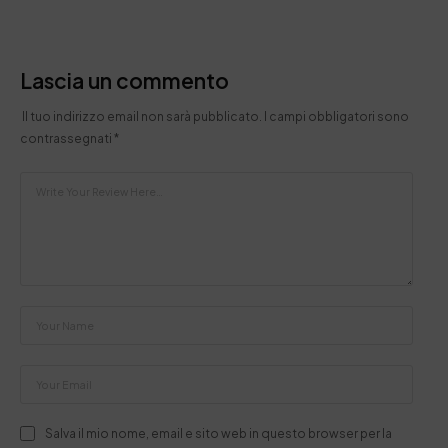
Lascia un commento
Il tuo indirizzo email non sarà pubblicato.
I campi obbligatori sono
contrassegnati
*
Salva il mio nome, email e sito web in questo browser per la