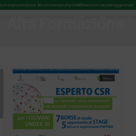
to in manutenzione. Alcuni contenuti potrebbero non essere aggiornati.
Alta Formazione
Laboratori
Dipartimenti di Ricerca e Sviluppo
Biblioteca
Politecnico del Cuo
Servizi
Ricerca e Sviluppo
Formazione
e scientifica e documentazione
News