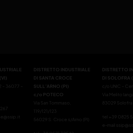
DUSTRIALE
DISTRETTO INDUSTRIALE
DISTRETTO I
VI)
DI SANTA CROCE
DI SOLOFRA 
22 – 36077 –
SULL’ARNO (PI)
c/o UNIC – Cen
c/o POTECO
Via Melito Iang
Via San Tommaso,
83029 Solofra
4267
119/121/123
le@ssip.it
tel +39 0825 
56029 S. Croce s/Arno (PI)
e-mail ssip@ss