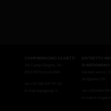
COMPRENSORIO OLIVETTI
DISTRETTO IN
Via Campi Flegrei, 34 –
DI ARZIGNANO (
80078 Pozzuoli (NA)
Via del Lavoro, 
Arzignano (VI)
tel +39 081 597 91 00
e-mail ssip@ssip.it
tel +390444 99
e-mail m.nogaro