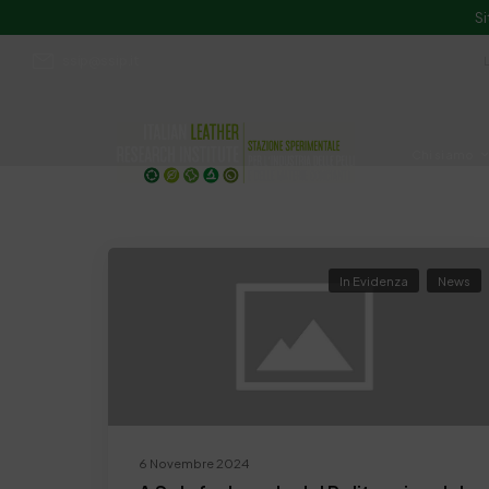
Si
ssip@ssip.it
Chi siamo
Divulgazion
In Evidenza
News
6 Novembre 2024