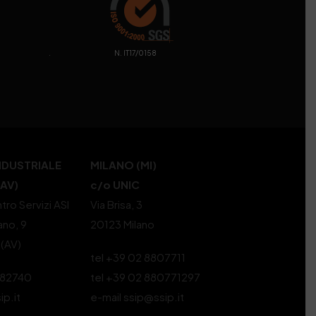
. N. IT17/0158
NDUSTRIALE
MILANO (MI)
(AV)
c/o UNIC
tro Servizi ASI
Via Brisa, 3
ano, 9
20123 Milano
 (AV)
tel +39 02 8807711
582740
tel +39 02 880771297
ip.it
e-mail ssip@ssip.it