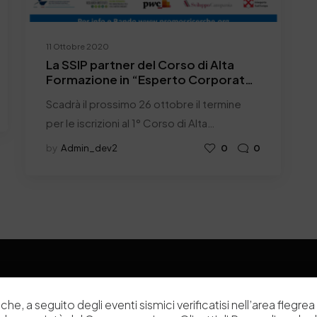
11 Ottobre 2020
La SSIP partner del Corso di Alta
Formazione in “Esperto Corporate
Social Responsibility”
Scadrà il prossimo 26 ottobre il termine
per le iscrizioni al 1° Corso di Alta…
by
Admin_dev2
0
0
che, a seguito degli eventi sismici verificatisi nell’area flegrea 
Chi siamo
Laboratori