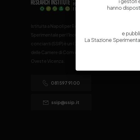
i gestori
hanno dispost
Istituita a Napoli per Regio Decreto nel 1885, la Stazi
e pubbl
Sperimentale per l’Industria delle Pelli e delle materie
La Stazione Sperimental
concianti (SSIP) è un Organismo di Ricerca Nazionale
delle Camere di Commercio di Napoli, Toscana Nord
Ovest e Vicenza.
081 597 91 00
ssip@ssip.it