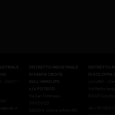
DUSTRIALE
DISTRETTO INDUSTRIALE
DISTRETTO I
VI)
DI SANTA CROCE
DI SOLOFRA 
22 – 36077 –
SULL’ARNO (PI)
c/o UNIC – Cen
c/o POTECO
Via Melito Iang
Via San Tommaso,
83029 Solofra
4267
119/121/123
le@ssip.it
tel +39 0825 
56029 S. Croce s/Arno (PI)
e-mail ssip@ss