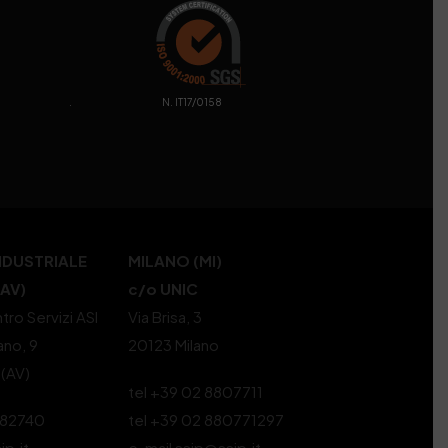
. N. IT17/0158
NDUSTRIALE
MILANO (MI)
(AV)
c/o UNIC
tro Servizi ASI
Via Brisa, 3
ano, 9
20123 Milano
 (AV)
tel +39 02 8807711
582740
tel +39 02 880771297
ip.it
e-mail ssip@ssip.it