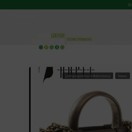
Si
ssip@ssip.it
Chi siamo
Divulgazion
Letture presso la Biblioteca
News