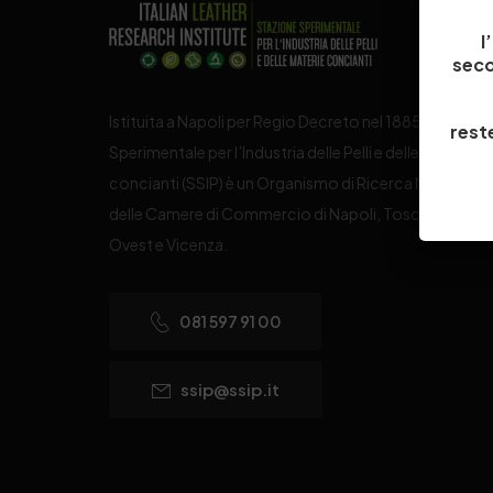
l
seco
Istituita a Napoli per Regio Decreto nel 1885, la Stazi
reste
Sperimentale per l’Industria delle Pelli e delle materie
concianti (SSIP) è un Organismo di Ricerca Nazionale
delle Camere di Commercio di Napoli, Toscana Nord
Ovest e Vicenza.
081 597 91 00
ssip@ssip.it