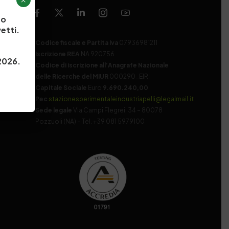
×
to
etti.
Codice fiscale e Partita Iva
07936981211
Iscrizione REA
NA 920756
 2026.
Codice di iscrizione all’Anagrafe Nazionale
delle Ricerche del MIUR
000290_EIRI
Capitale Sociale
Euro
9.690.240,00
Pec
stazionesperimentaleindustriapelli@legalmail.it
Sede legale
Via Campi Flegrei, 34 – 80078
Pozzuoli (NA) – Tel. +39 081 5979100