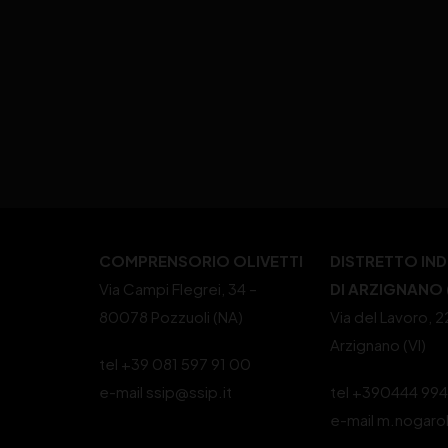
COMPRENSORIO OLIVETTI
DISTRETTO IN
Via Campi Flegrei, 34 –
DI ARZIGNANO (
80078 Pozzuoli (NA)
Via del Lavoro, 
Arzignano (VI)
tel +39 081 597 91 00
e-mail ssip@ssip.it
tel +390444 99
e-mail m.nogaro