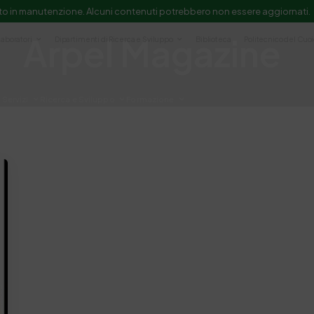
to in manutenzione. Alcuni contenuti potrebbero non essere aggiornati.
Arpel Magazine
Laboratori
Dipartimenti di Ricerca e Sviluppo
Biblioteca
Politecnico del Cuo
Servizi
Ricerca e Sviluppo
Formazione
e scientifica e documentazione