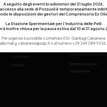
A seguito degli eventi bradisismici del 31 luglio 2026,
Chi siamo
Laboratori
’accesso alla sede di Pozzuoli è temporaneamente inibi
Servizi
Dipartimenti di ricerca
ndo le disposizioni dei gestori del Comprensorio Ex Oliv
Ricerca e Sviluppo
Biblioteca
La Stazione Sperimentale per l’Industria delle Pelli
one
rà inoltre chiusa per la pausa estiva dal 10 al 21 agosto
Formazione
Politecnico del Cuoio
Per urgenze è possibile contattare il Dr. Gianluigi Calvanese
Divulgazione scientifica e
Media
alla mail g.calvanese@ssip.it o al numero +39 349 089 9336.
-
documentazione
Tutela Whistleblowing
Contribuenti
Amministrazione
Contatti
Trasparente